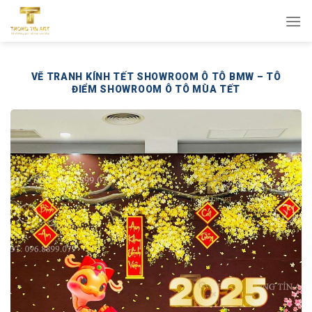
Bỏ
qua
nội
dung
VẼ TRANH KÍNH TẾT SHOWROOM Ô TÔ BMW – TÔ
ĐIỂM SHOWROOM Ô TÔ MÙA TẾT