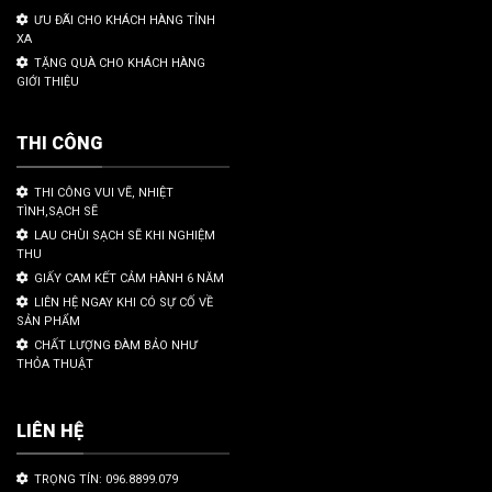
ƯU ĐÃI CHO KHÁCH HÀNG TỈNH
XA
TẶNG QUÀ CHO KHÁCH HÀNG
GIỚI THIỆU
THI CÔNG
THI CÔNG VUI VẼ, NHIỆT
TÌNH,SẠCH SẼ
LAU CHÙI SẠCH SẼ KHI NGHIỆM
THU
GIẤY CAM KẾT CẢM HÀNH 6 NĂM
LIÊN HỆ NGAY KHI CÓ SỰ CỐ VỀ
SẢN PHẨM
CHẤT LƯỢNG ĐÀM BẢO NHƯ
THỎA THUẬT
LIÊN HỆ
TRỌNG TÍN: 096.8899.079