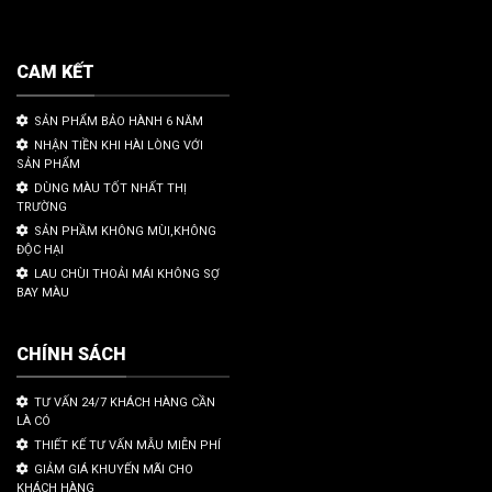
CAM KẾT
SẢN PHẨM BẢO HÀNH 6 NĂM
NHẬN TIỀN KHI HÀI LÒNG VỚI
SẢN PHẨM
DÙNG MÀU TỐT NHẤT THỊ
TRƯỜNG
SẢN PHẦM KHÔNG MÙI,KHÔNG
ĐỘC HẠI
LAU CHÙI THOẢI MÁI KHÔNG SỢ
BAY MÀU
CHÍNH SÁCH
TƯ VẤN 24/7 KHÁCH HÀNG CẦN
LÀ CÓ
THIẾT KẾ TƯ VẤN MẪU MIỄN PHÍ
GIẢM GIÁ KHUYẾN MÃI CHO
KHÁCH HÀNG