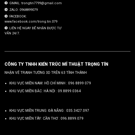
GMAIL: trongtin7799@gmail.com
ZALO: 0968899079
FACEBOOK:
www.facebook.com/trong.tin.079
LIÊN HỆ NGAY ĐỂ NHẬN ĐƯỢC TƯ
VẤN 24/7.
CÔNG TY TNHH KIẾN TRÚC MĨ THUẬT TRỌNG TÍN
NHẬN VẼ TRANH TƯỜNG 3D TRÊN 63 TỈNH THÀNH
KHU VỰC MIỀN NAM: HỒ CHÍ MINH :
096 8899 079
KHU VỰC MIỀN BẮC: HÀ NỘI :
09.8899.0364
KHU VỰC MIỀN TRUNG: ĐÀ NẴNG :
035.3427.097
KHU VỰC MIỀN TÂY: CẦN THƠ :
096.8899.079