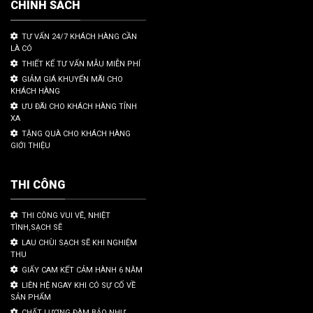
CHÍNH SÁCH
TƯ VẤN 24/7 KHÁCH HÀNG CẦN
LÀ CÓ
THIẾT KẾ TƯ VẤN MẪU MIỄN PHÍ
GIẢM GIÁ KHUYẾN MÃI CHO
KHÁCH HÀNG
ƯU ĐÃI CHO KHÁCH HÀNG TỈNH
XA
TẶNG QUÀ CHO KHÁCH HÀNG
GIỚI THIỆU
THI CÔNG
THI CÔNG VUI VẼ, NHIỆT
TÌNH,SẠCH SẼ
LAU CHÙI SẠCH SẼ KHI NGHIỆM
THU
GIẤY CAM KẾT CẢM HÀNH 6 NĂM
LIÊN HỆ NGAY KHI CÓ SỰ CỐ VỀ
SẢN PHẨM
CHẤT LƯỢNG ĐÀM BẢO NHƯ