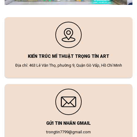
KIẾN TRÚC MĨ THUẬT TRỌNG TÍN ART
Địa chỉ: 463 Lê Văn Thọ, phường 9, Quận Gò Vấp, Hồ Chí Minh
GỬI TIN NHẮN GMAIL
trongtin7799@gmail.com