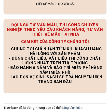
THIẾT KẾ MẪU THEO YÊU CẦU
ĐỘI NGŨ TƯ VẤN MẪU, THI CÔNG CHUYÊN
NGHIỆP THEO YÊU CẦU KHÁCH HÀNG, TƯ VẤN
THIẾT KẾ MẪU TẠI NHÀ
CAM KẾT CỦA CÔNG TY CHÚNG TÔI
- CHÚNG TÔI CHỈ NHẬN TIỀN KHI KHÁCH HÀNG
HÀI LÒNG VỚI SẢN PHẨM
- DÙNG CHẤT LIỆU, VẬT LIỆU THI CÔNG CHẤT
LƯỢNG NHẤT TRÊN THỊ TRƯỜNG
- BẢO HÀNH 6 NĂM VÀ BẢO TRÌ MIỄN PHÍ HÀNG
NĂM(MIỄN PHÍ)
- LAU DỌN VỆ SINH SẠCH SẼ TRẢ NGUYÊN HIỆN
TRẠNG BAN ĐẦU
Trackback đã bị đóng, nhưng bạn có thể
đăng bình luận
.