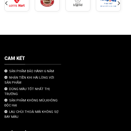
CAM KẾT
SẢN PHẨM BẢO HÀNH 6 NĂM
NHẬN TIỀN KHI HÀI LÒNG VỚI
SẢN PHẨM
DÙNG MÀU TỐT NHẤT THỊ
TRƯỜNG
SẢN PHẦM KHÔNG MÙI,KHÔNG
ĐỘC HẠI
LAU CHÙI THOẢI MÁI KHÔNG SỢ
BAY MÀU