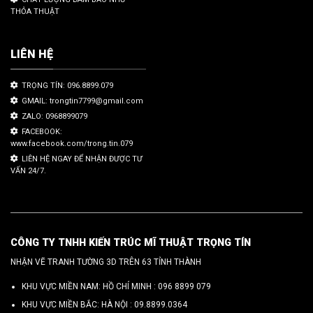
THỎA THUẬT
LIÊN HỆ
TRỌNG TÍN: 096.8899.079
GMAIL: trongtin7799@gmail.com
ZALO: 0968899079
FACEBOOK:
www.facebook.com/trong.tin.079
LIÊN HỆ NGAY ĐỂ NHẬN ĐƯỢC TƯ
VẤN 24/7.
CÔNG TY TNHH KIẾN TRÚC MĨ THUẬT TRỌNG TÍN
NHẬN VẼ TRANH TƯỜNG 3D TRÊN 63 TỈNH THÀNH
KHU VỰC MIỀN NAM: HỒ CHÍ MINH :
096 8899 079
KHU VỰC MIỀN BẮC: HÀ NỘI :
09.8899.0364