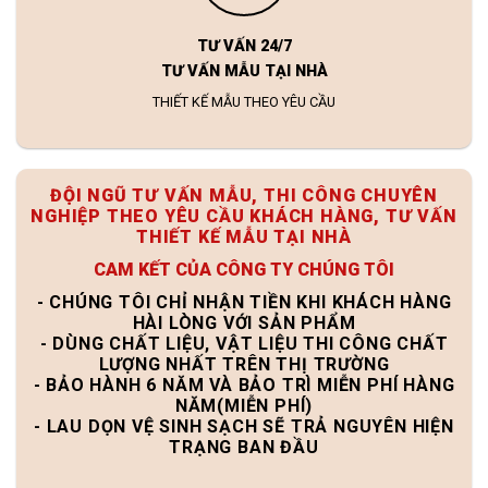
TƯ VẤN 24/7
TƯ VẤN MẪU TẠI NHÀ
THIẾT KẾ MẪU THEO YÊU CẦU
ĐỘI NGŨ TƯ VẤN MẪU, THI CÔNG CHUYÊN
NGHIỆP THEO YÊU CẦU KHÁCH HÀNG, TƯ VẤN
THIẾT KẾ MẪU TẠI NHÀ
CAM KẾT CỦA CÔNG TY CHÚNG TÔI
- CHÚNG TÔI CHỈ NHẬN TIỀN KHI KHÁCH HÀNG
HÀI LÒNG VỚI SẢN PHẨM
- DÙNG CHẤT LIỆU, VẬT LIỆU THI CÔNG CHẤT
LƯỢNG NHẤT TRÊN THỊ TRƯỜNG
- BẢO HÀNH 6 NĂM VÀ BẢO TRÌ MIỄN PHÍ HÀNG
NĂM(MIỄN PHÍ)
- LAU DỌN VỆ SINH SẠCH SẼ TRẢ NGUYÊN HIỆN
TRẠNG BAN ĐẦU