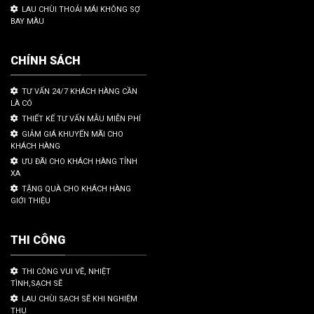
LAU CHÙI THOẢI MÁI KHÔNG SỢ
BAY MÀU
CHÍNH SÁCH
TƯ VẤN 24/7 KHÁCH HÀNG CẦN
LÀ CÓ
THIẾT KẾ TƯ VẤN MẪU MIỄN PHÍ
GIẢM GIÁ KHUYẾN MÃI CHO
KHÁCH HÀNG
ƯU ĐÃI CHO KHÁCH HÀNG TỈNH
XA
TẶNG QUÀ CHO KHÁCH HÀNG
GIỚI THIỆU
THI CÔNG
THI CÔNG VUI VẼ, NHIỆT
TÌNH,SẠCH SẼ
LAU CHÙI SẠCH SẼ KHI NGHIỆM
THU