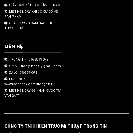
GIẤY CAM KẾT CẢM HÀNH 6 NĂM
LIÊN HỆ NGAY KHI CÓ SỰ CỐ VỀ
SẢN PHẨM
CHẤT LƯỢNG ĐÀM BẢO NHƯ
THỎA THUẬT
LIÊN HỆ
TRỌNG TÍN: 096.8899.079
GMAIL: trongtin7799@gmail.com
ZALO: 0968899079
FACEBOOK:
www.facebook.com/trong.tin.079
LIÊN HỆ NGAY ĐỂ NHẬN ĐƯỢC TƯ
VẤN 24/7.
CÔNG TY TNHH KIẾN TRÚC MĨ THUẬT TRỌNG TÍN