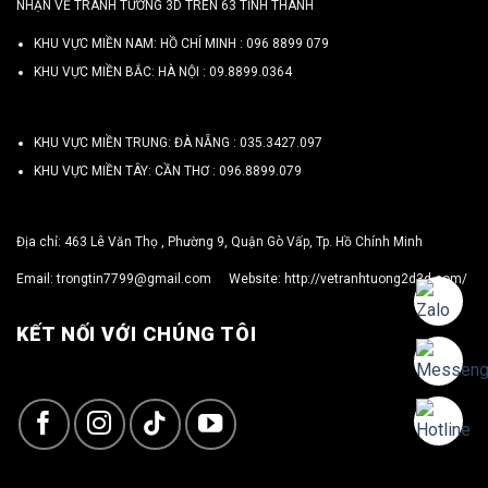
NHẬN VẼ TRANH TƯỜNG 3D TRÊN 63 TỈNH THÀNH
KHU VỰC MIỀN NAM: HỒ CHÍ MINH :
096 8899 079
KHU VỰC MIỀN BẮC: HÀ NỘI :
09.8899.0364
KHU VỰC MIỀN TRUNG: ĐÀ NẴNG :
035.3427.097
KHU VỰC MIỀN TÂY: CẦN THƠ :
096.8899.079
Địa chỉ: 463 Lê Văn Thọ , Phường 9, Quận Gò Vấp, Tp. Hồ Chính Minh
Email:
trongtin7799@gmail.com
Website:
http://vetranhtuong2d3d.com/
KẾT NỐI VỚI CHÚNG TÔI