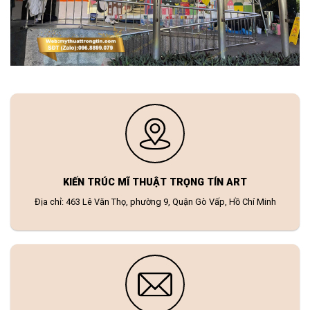
KIẾN TRÚC MĨ THUẬT TRỌNG TÍN ART
Địa chỉ: 463 Lê Văn Thọ, phường 9, Quận Gò Vấp, Hồ Chí Minh