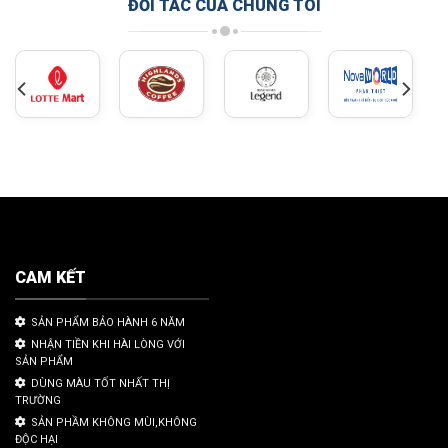
ĐỐI TÁC CỦA CHÚNG TÔI
CAM KẾT
SẢN PHẨM BẢO HÀNH 6 NĂM
NHẬN TIỀN KHI HÀI LÒNG VỚI
SẢN PHẨM
DÙNG MÀU TỐT NHẤT THỊ
TRƯỜNG
SẢN PHẦM KHÔNG MÙI,KHÔNG
ĐỘC HẠI