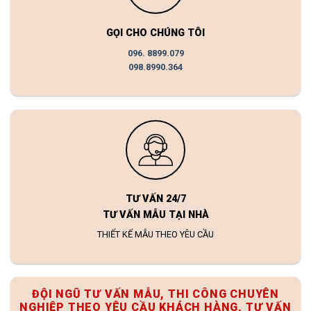
GỌI CHO CHÚNG TÔI
096. 8899.079
098.8990.364
TƯ VẤN 24/7
TƯ VẤN MẪU TẠI NHÀ
THIẾT KẾ MẪU THEO YÊU CẦU
ĐỘI NGŨ TƯ VẤN MẪU, THI CÔNG CHUYÊN
NGHIỆP THEO YÊU CẦU KHÁCH HÀNG, TƯ VẤN