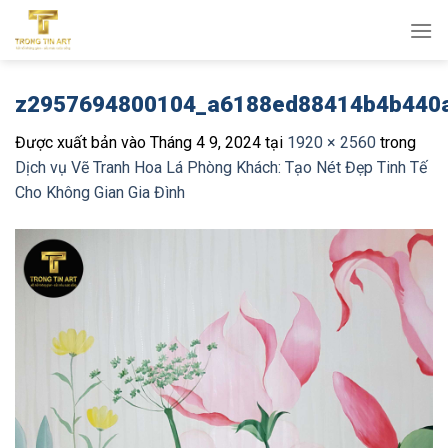
Bỏ
qua
nội
dung
z2957694800104_a6188ed88414b4b440
Được xuất bản vào
Tháng 4 9, 2024
tại
1920 × 2560
trong
Dịch vụ Vẽ Tranh Hoa Lá Phòng Khách: Tạo Nét Đẹp Tinh Tế
Cho Không Gian Gia Đình