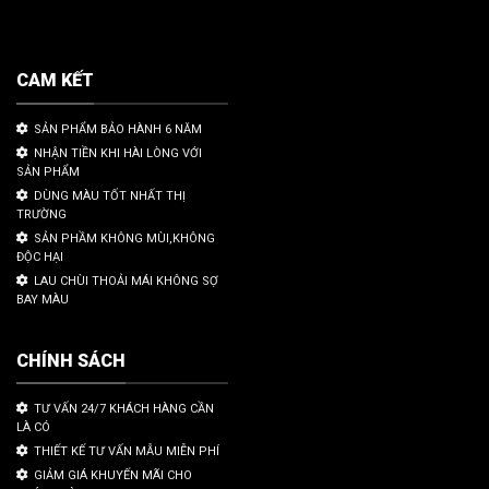
CAM KẾT
SẢN PHẨM BẢO HÀNH 6 NĂM
NHẬN TIỀN KHI HÀI LÒNG VỚI
SẢN PHẨM
DÙNG MÀU TỐT NHẤT THỊ
TRƯỜNG
SẢN PHẦM KHÔNG MÙI,KHÔNG
ĐỘC HẠI
LAU CHÙI THOẢI MÁI KHÔNG SỢ
BAY MÀU
CHÍNH SÁCH
TƯ VẤN 24/7 KHÁCH HÀNG CẦN
LÀ CÓ
THIẾT KẾ TƯ VẤN MẪU MIỄN PHÍ
GIẢM GIÁ KHUYẾN MÃI CHO