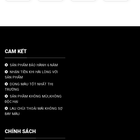
CAM KẾT
SẢN PHẨM BẢO HÀNH 6 NĂM
NHẬN TIỀN KHI HÀI LÒNG VỚI
SẢN PHẨM
DÙNG MÀU TỐT NHẤT THỊ
TRƯỜNG
SẢN PHẦM KHÔNG MÙI,KHÔNG
ĐỘC HẠI
LAU CHÙI THOẢI MÁI KHÔNG SỢ
BAY MÀU
CHÍNH SÁCH