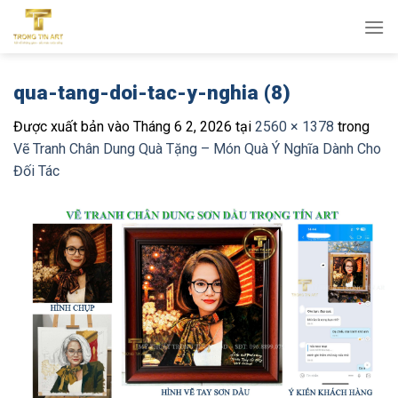
Bỏ
qua
nội
dung
qua-tang-doi-tac-y-nghia (8)
Được xuất bản vào
Tháng 6 2, 2026
tại
2560 × 1378
trong
Vẽ Tranh Chân Dung Quà Tặng – Món Quà Ý Nghĩa Dành Cho
Đối Tác