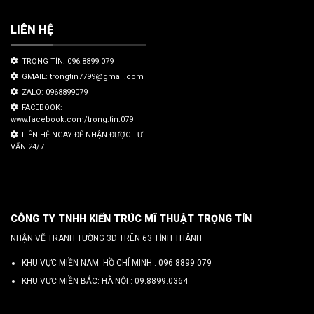
LIÊN HỆ
TRỌNG TÍN: 096.8899.079
GMAIL: trongtin7799@gmail.com
ZALO: 0968899079
FACEBOOK:
www.facebook.com/trong.tin.079
LIÊN HỆ NGAY ĐỂ NHẬN ĐƯỢC TƯ
VẤN 24/7.
CÔNG TY TNHH KIẾN TRÚC MĨ THUẬT TRỌNG TÍN
NHẬN VẼ TRANH TƯỜNG 3D TRÊN 63 TỈNH THÀNH
KHU VỰC MIỀN NAM: HỒ CHÍ MINH :
096 8899 079
KHU VỰC MIỀN BẮC: HÀ NỘI :
09.8899.0364