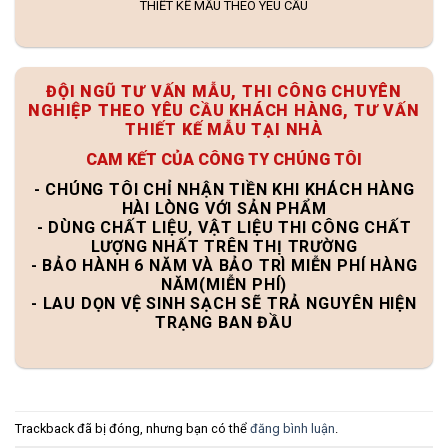
THIẾT KẾ MẪU THEO YÊU CẦU
ĐỘI NGŨ TƯ VẤN MẪU, THI CÔNG CHUYÊN
NGHIỆP THEO YÊU CẦU KHÁCH HÀNG, TƯ VẤN
THIẾT KẾ MẪU TẠI NHÀ
CAM KẾT CỦA CÔNG TY CHÚNG TÔI
- CHÚNG TÔI CHỈ NHẬN TIỀN KHI KHÁCH HÀNG
HÀI LÒNG VỚI SẢN PHẨM
- DÙNG CHẤT LIỆU, VẬT LIỆU THI CÔNG CHẤT
LƯỢNG NHẤT TRÊN THỊ TRƯỜNG
- BẢO HÀNH 6 NĂM VÀ BẢO TRÌ MIỄN PHÍ HÀNG
NĂM(MIỄN PHÍ)
- LAU DỌN VỆ SINH SẠCH SẼ TRẢ NGUYÊN HIỆN
TRẠNG BAN ĐẦU
Trackback đã bị đóng, nhưng bạn có thể
đăng bình luận
.