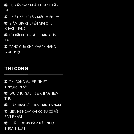
TƯ VẤN 24/7 KHÁCH HÀNG CẦN
LÀ CÓ
THIẾT KẾ TƯ VẤN MẪU MIỄN PHÍ
GIẢM GIÁ KHUYẾN MÃI CHO
KHÁCH HÀNG
ƯU ĐÃI CHO KHÁCH HÀNG TỈNH
XA
TẶNG QUÀ CHO KHÁCH HÀNG
GIỚI THIỆU
THI CÔNG
THI CÔNG VUI VẼ, NHIỆT
TÌNH,SẠCH SẼ
LAU CHÙI SẠCH SẼ KHI NGHIỆM
THU
GIẤY CAM KẾT CẢM HÀNH 6 NĂM
LIÊN HỆ NGAY KHI CÓ SỰ CỐ VỀ
SẢN PHẨM
CHẤT LƯỢNG ĐÀM BẢO NHƯ
THỎA THUẬT