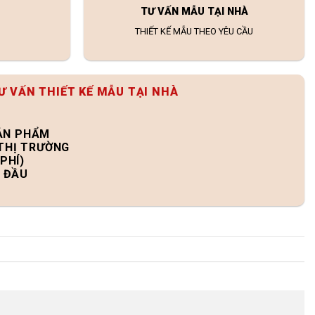
TƯ VẤN MẪU TẠI NHÀ
THIẾT KẾ MẪU THEO YÊU CẦU
Ư VẤN THIẾT KẾ MẪU TẠI NHÀ
SẢN PHẨM
 THỊ TRƯỜNG
PHÍ)
N ĐẦU