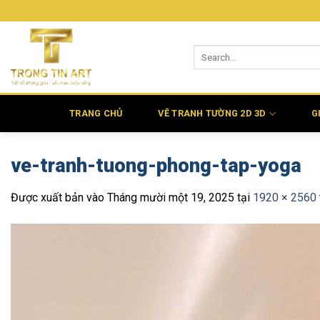
Bỏ
qua
nội
dung
TRANG CHỦ
VẼ TRANH TƯỜNG 2D 3D
G
ve-tranh-tuong-phong-tap-yoga
Được xuất bản vào
Tháng mười một 19, 2025
tại
1920 × 2560