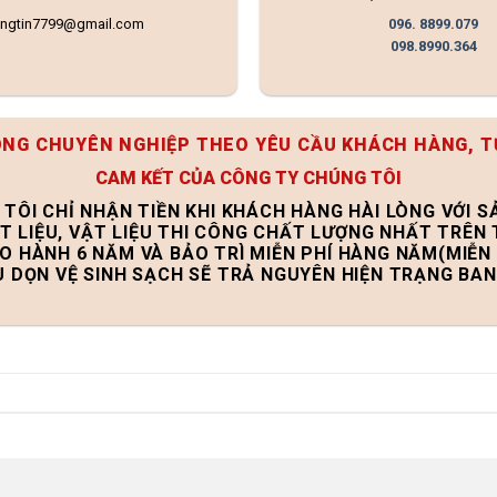
ongtin7799@gmail.com
096. 8899.079
098.8990.364
ÔNG CHUYÊN NGHIỆP THEO YÊU CẦU KHÁCH HÀNG, T
CAM KẾT CỦA CÔNG TY CHÚNG TÔI
 TÔI CHỈ NHẬN TIỀN KHI KHÁCH HÀNG HÀI LÒNG VỚI 
T LIỆU, VẬT LIỆU THI CÔNG CHẤT LƯỢNG NHẤT TRÊN
ẢO HÀNH 6 NĂM VÀ BẢO TRÌ MIỄN PHÍ HÀNG NĂM(MIỄN 
U DỌN VỆ SINH SẠCH SẼ TRẢ NGUYÊN HIỆN TRẠNG BA