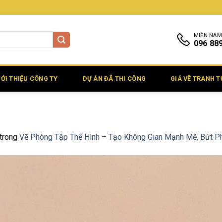
MIỀN NAM
096 88
IỚI THIỆU CÔNG TY
DỰ ÁN ĐÃ THI CÔNG
GIÁ VẼ TRANH 
trong
Vẽ Phòng Tập Thể Hình – Tạo Không Gian Mạnh Mẽ, Bứt Ph