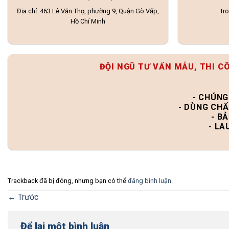
Địa chỉ: 463 Lê Văn Thọ, phường 9, Quận Gò Vấp,
tr
Hồ Chí Minh
ĐỘI NGŨ TƯ VẤN MẪU, THI C
- CHÚNG
- DÙNG CHẤ
- B
- LA
Trackback đã bị đóng, nhưng bạn có thể
đăng bình luận
.
←
Trước
Để lại một bình luận