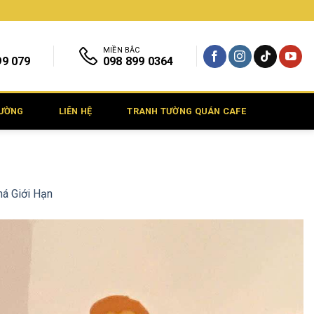
MIỀN BẮC
99 079
098 899 0364
TƯỜNG
LIÊN HỆ
TRANH TƯỜNG QUÁN CAFE
á Giới Hạn