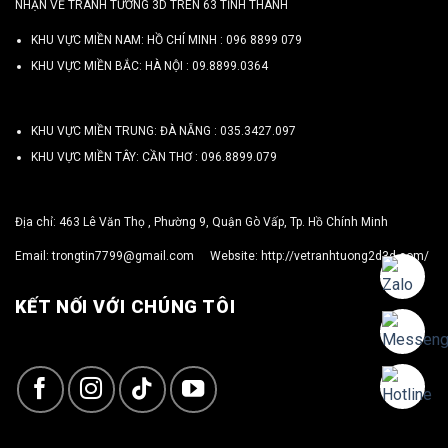
NHẬN VẼ TRANH TƯỜNG 3D TRÊN 63 TỈNH THÀNH
KHU VỰC MIỀN NAM: HỒ CHÍ MINH :
096 8899 079
KHU VỰC MIỀN BẮC: HÀ NỘI :
09.8899.0364
KHU VỰC MIỀN TRUNG: ĐÀ NẴNG :
035.3427.097
KHU VỰC MIỀN TÂY: CẦN THƠ :
096.8899.079
Địa chỉ: 463 Lê Văn Thọ , Phường 9, Quận Gò Vấp, Tp. Hồ Chính Minh
Email:
trongtin7799@gmail.com
Website:
http://vetranhtuong2d3d.com/
KẾT NỐI VỚI CHÚNG TÔI