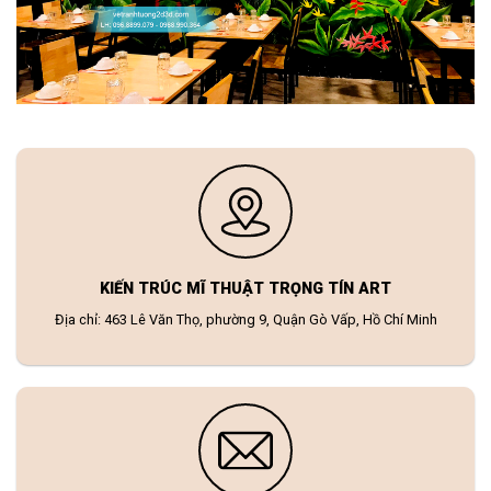
KIẾN TRÚC MĨ THUẬT TRỌNG TÍN ART
Địa chỉ: 463 Lê Văn Thọ, phường 9, Quận Gò Vấp, Hồ Chí Minh