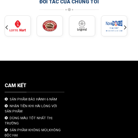
ĐỐI TÁC CỦA CHÚNG TÔI
CAM KẾT
SẢN PHẨM BẢO HÀNH 6 NĂM
NHẬN TIỀN KHI HÀI LÒNG VỚI
SẢN PHẨM
DÙNG MÀU TỐT NHẤT THỊ
TRƯỜNG
SẢN PHẦM KHÔNG MÙI,KHÔNG
ĐỘC HẠI