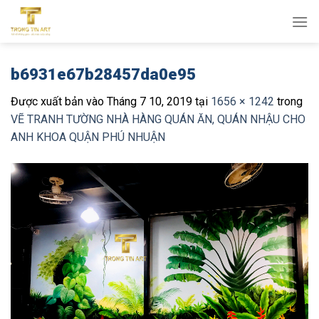
Bỏ
qua
nội
dung
b6931e67b28457da0e95
Được xuất bản vào
Tháng 7 10, 2019
tại
1656 × 1242
trong
VẼ TRANH TƯỜNG NHÀ HÀNG QUÁN ĂN, QUÁN NHẬU CHO
ANH KHOA QUẬN PHÚ NHUẬN