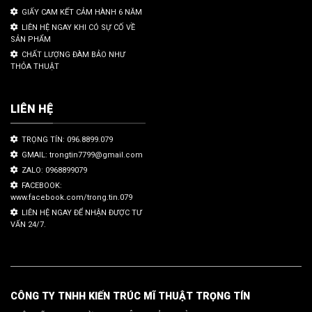
GIẤY CAM KẾT CẢM HÀNH 6 NĂM
LIÊN HỆ NGAY KHI CÓ SỰ CỐ VỀ
SẢN PHẨM
CHẤT LƯỢNG ĐÀM BẢO NHƯ
THỎA THUẬT
LIÊN HỆ
TRỌNG TÍN: 096.8899.079
GMAIL: trongtin7799@gmail.com
ZALO: 0968899079
FACEBOOK:
www.facebook.com/trong.tin.079
LIÊN HỆ NGAY ĐỂ NHẬN ĐƯỢC TƯ
VẤN 24/7.
CÔNG TY TNHH KIẾN TRÚC MĨ THUẬT TRỌNG TÍN