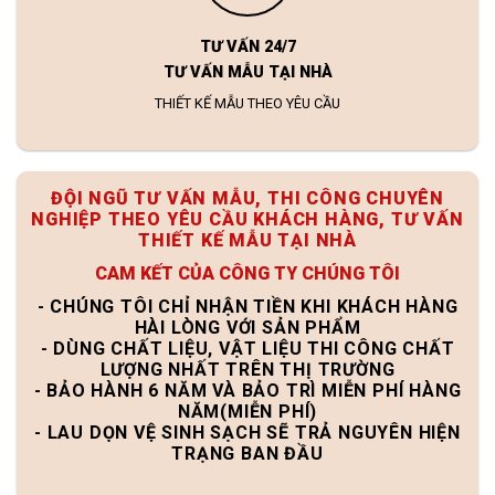
TƯ VẤN 24/7
TƯ VẤN MẪU TẠI NHÀ
THIẾT KẾ MẪU THEO YÊU CẦU
ĐỘI NGŨ TƯ VẤN MẪU, THI CÔNG CHUYÊN
NGHIỆP THEO YÊU CẦU KHÁCH HÀNG, TƯ VẤN
THIẾT KẾ MẪU TẠI NHÀ
CAM KẾT CỦA CÔNG TY CHÚNG TÔI
- CHÚNG TÔI CHỈ NHẬN TIỀN KHI KHÁCH HÀNG
HÀI LÒNG VỚI SẢN PHẨM
- DÙNG CHẤT LIỆU, VẬT LIỆU THI CÔNG CHẤT
LƯỢNG NHẤT TRÊN THỊ TRƯỜNG
- BẢO HÀNH 6 NĂM VÀ BẢO TRÌ MIỄN PHÍ HÀNG
NĂM(MIỄN PHÍ)
- LAU DỌN VỆ SINH SẠCH SẼ TRẢ NGUYÊN HIỆN
TRẠNG BAN ĐẦU