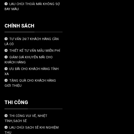
LAU CHÙI THOẢI MÁI KHÔNG SỢ
BAY MÀU
CHÍNH SÁCH
TƯ VẤN 24/7 KHÁCH HÀNG CẦN
LÀ CÓ
THIẾT KẾ TƯ VẤN MẪU MIỄN PHÍ
GIẢM GIÁ KHUYẾN MÃI CHO
KHÁCH HÀNG
ƯU ĐÃI CHO KHÁCH HÀNG TỈNH
XA
TẶNG QUÀ CHO KHÁCH HÀNG
GIỚI THIỆU
THI CÔNG
THI CÔNG VUI VẼ, NHIỆT
TÌNH,SẠCH SẼ
LAU CHÙI SẠCH SẼ KHI NGHIỆM
THU