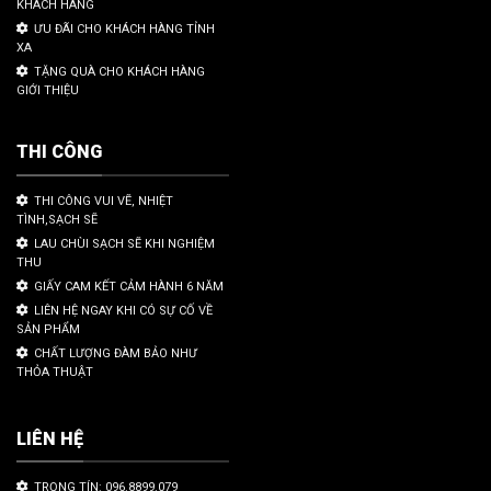
KHÁCH HÀNG
ƯU ĐÃI CHO KHÁCH HÀNG TỈNH
XA
TẶNG QUÀ CHO KHÁCH HÀNG
GIỚI THIỆU
THI CÔNG
THI CÔNG VUI VẼ, NHIỆT
TÌNH,SẠCH SẼ
LAU CHÙI SẠCH SẼ KHI NGHIỆM
THU
GIẤY CAM KẾT CẢM HÀNH 6 NĂM
LIÊN HỆ NGAY KHI CÓ SỰ CỐ VỀ
SẢN PHẨM
CHẤT LƯỢNG ĐÀM BẢO NHƯ
THỎA THUẬT
LIÊN HỆ
TRỌNG TÍN: 096.8899.079