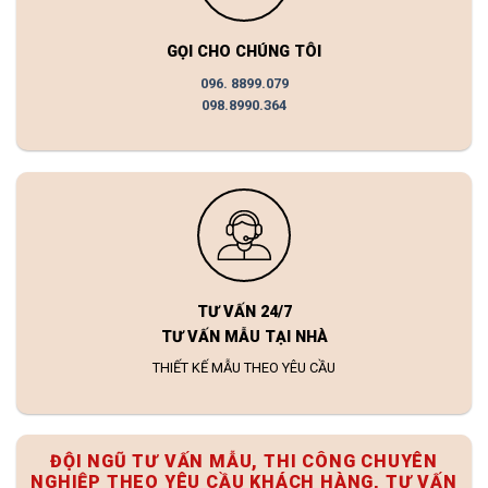
GỌI CHO CHÚNG TÔI
096. 8899.079
098.8990.364
TƯ VẤN 24/7
TƯ VẤN MẪU TẠI NHÀ
THIẾT KẾ MẪU THEO YÊU CẦU
ĐỘI NGŨ TƯ VẤN MẪU, THI CÔNG CHUYÊN
NGHIỆP THEO YÊU CẦU KHÁCH HÀNG, TƯ VẤN