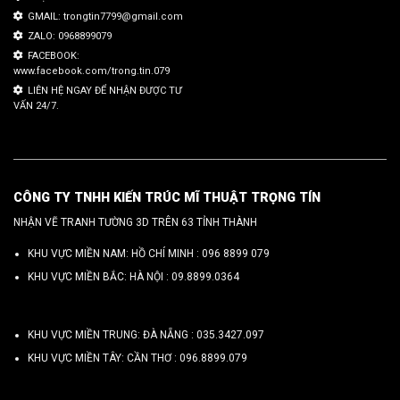
GMAIL: trongtin7799@gmail.com
ZALO: 0968899079
FACEBOOK:
www.facebook.com/trong.tin.079
LIÊN HỆ NGAY ĐỂ NHẬN ĐƯỢC TƯ
VẤN 24/7.
CÔNG TY TNHH KIẾN TRÚC MĨ THUẬT TRỌNG TÍN
NHẬN VẼ TRANH TƯỜNG 3D TRÊN 63 TỈNH THÀNH
KHU VỰC MIỀN NAM: HỒ CHÍ MINH :
096 8899 079
KHU VỰC MIỀN BẮC: HÀ NỘI :
09.8899.0364
KHU VỰC MIỀN TRUNG: ĐÀ NẴNG :
035.3427.097
KHU VỰC MIỀN TÂY: CẦN THƠ :
096.8899.079