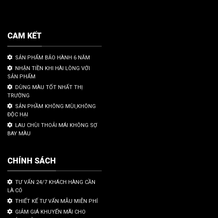
CAM KẾT
SẢN PHẨM BẢO HÀNH 6 NĂM
NHẬN TIỀN KHI HÀI LÒNG VỚI
SẢN PHẨM
DÙNG MÀU TỐT NHẤT THỊ
TRƯỜNG
SẢN PHẦM KHÔNG MÙI,KHÔNG
ĐỘC HẠI
LAU CHÙI THOẢI MÁI KHÔNG SỢ
BAY MÀU
CHÍNH SÁCH
TƯ VẤN 24/7 KHÁCH HÀNG CẦN
LÀ CÓ
THIẾT KẾ TƯ VẤN MẪU MIỄN PHÍ
GIẢM GIÁ KHUYẾN MÃI CHO