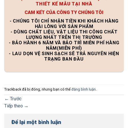
THIẾT KẾ MẪU TẠI NHÀ
CAM KẾT CỦA CÔNG TY CHÚNG TÔI
- CHÚNG TÔI CHỈ NHẬN TIỀN KHI KHÁCH HÀNG
HÀI LÒNG VỚI SẢN PHẨM
- DÙNG CHẤT LIỆU, VẬT LIỆU THI CÔNG CHẤT
LƯỢNG NHẤT TRÊN THỊ TRƯỜNG
- BẢO HÀNH 6 NĂM VÀ BẢO TRÌ MIỄN PHÍ HÀNG
NĂM(MIỄN PHÍ)
- LAU DỌN VỆ SINH SẠCH SẼ TRẢ NGUYÊN HIỆN
TRẠNG BAN ĐẦU
Trackback đã bị đóng, nhưng bạn có thể
đăng bình luận
.
←
Trước
Tiếp theo
→
Để lại một bình luận