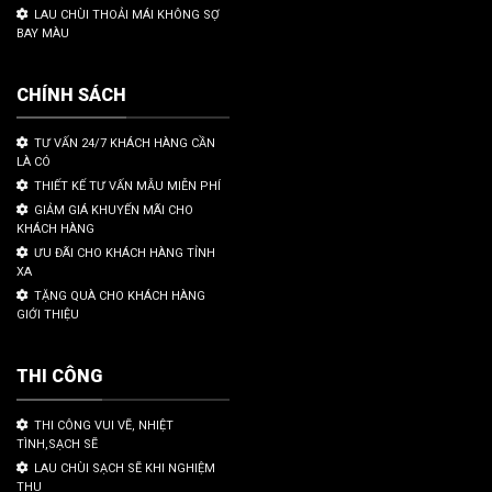
LAU CHÙI THOẢI MÁI KHÔNG SỢ
BAY MÀU
CHÍNH SÁCH
TƯ VẤN 24/7 KHÁCH HÀNG CẦN
LÀ CÓ
THIẾT KẾ TƯ VẤN MẪU MIỄN PHÍ
GIẢM GIÁ KHUYẾN MÃI CHO
KHÁCH HÀNG
ƯU ĐÃI CHO KHÁCH HÀNG TỈNH
XA
TẶNG QUÀ CHO KHÁCH HÀNG
GIỚI THIỆU
THI CÔNG
THI CÔNG VUI VẼ, NHIỆT
TÌNH,SẠCH SẼ
LAU CHÙI SẠCH SẼ KHI NGHIỆM
THU