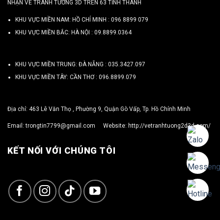
NHẬN VẼ TRANH TƯỜNG 3D TRÊN 63 TỈNH THÀNH
KHU VỰC MIỀN NAM: HỒ CHÍ MINH :
096 8899 079
KHU VỰC MIỀN BẮC: HÀ NỘI :
09.8899.0364
KHU VỰC MIỀN TRUNG: ĐÀ NẴNG :
035.3427.097
KHU VỰC MIỀN TÂY: CẦN THƠ :
096.8899.079
Địa chỉ: 463 Lê Văn Thọ , Phường 9, Quận Gò Vấp, Tp. Hồ Chính Minh
Email:
trongtin7799@gmail.com
Website:
http://vetranhtuong2d3d.com/
KẾT NỐI VỚI CHÚNG TÔI