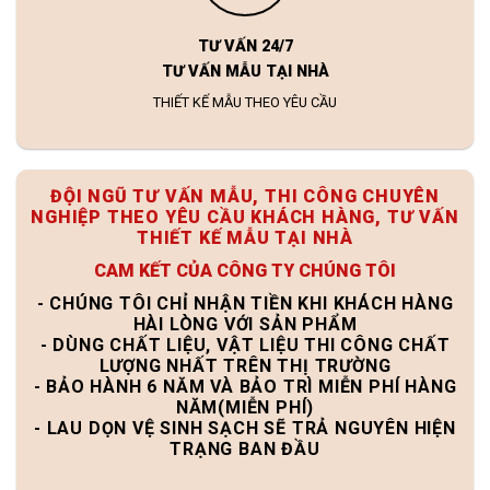
TƯ VẤN 24/7
TƯ VẤN MẪU TẠI NHÀ
THIẾT KẾ MẪU THEO YÊU CẦU
ĐỘI NGŨ TƯ VẤN MẪU, THI CÔNG CHUYÊN
NGHIỆP THEO YÊU CẦU KHÁCH HÀNG, TƯ VẤN
THIẾT KẾ MẪU TẠI NHÀ
CAM KẾT CỦA CÔNG TY CHÚNG TÔI
- CHÚNG TÔI CHỈ NHẬN TIỀN KHI KHÁCH HÀNG
HÀI LÒNG VỚI SẢN PHẨM
- DÙNG CHẤT LIỆU, VẬT LIỆU THI CÔNG CHẤT
LƯỢNG NHẤT TRÊN THỊ TRƯỜNG
- BẢO HÀNH 6 NĂM VÀ BẢO TRÌ MIỄN PHÍ HÀNG
NĂM(MIỄN PHÍ)
- LAU DỌN VỆ SINH SẠCH SẼ TRẢ NGUYÊN HIỆN
TRẠNG BAN ĐẦU