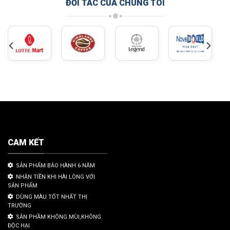
ĐỐI TÁC CỦA CHÚNG TÔI
CAM KẾT
SẢN PHẨM BẢO HÀNH 6 NĂM
NHẬN TIỀN KHI HÀI LÒNG VỚI
SẢN PHẨM
DÙNG MÀU TỐT NHẤT THỊ
TRƯỜNG
SẢN PHẦM KHÔNG MÙI,KHÔNG
ĐỘC HẠI