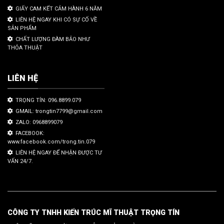
GIẤY CAM KẾT CẢM HÀNH 6 NĂM
LIÊN HỆ NGAY KHI CÓ SỰ CỐ VỀ
SẢN PHẨM
CHẤT LƯỢNG ĐÀM BẢO NHƯ
THỎA THUẬT
LIÊN HỆ
TRỌNG TÍN: 096.8899.079
GMAIL: trongtin7799@gmail.com
ZALO: 0968899079
FACEBOOK:
www.facebook.com/trong.tin.079
LIÊN HỆ NGAY ĐỂ NHẬN ĐƯỢC TƯ
VẤN 24/7.
CÔNG TY TNHH KIẾN TRÚC MĨ THUẬT TRỌNG TÍN