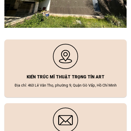
KIẾN TRÚC MĨ THUẬT TRỌNG TÍN ART
Địa chỉ: 463 Lê Văn Thọ, phường 9, Quận Gò Vấp, Hồ Chí Minh