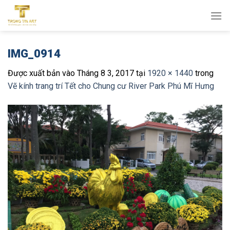
Bỏ
qua
nội
dung
IMG_0914
Được xuất bản vào
Tháng 8 3, 2017
tại
1920 × 1440
trong
Vẽ kính trang trí Tết cho Chung cư River Park Phú Mĩ Hưng