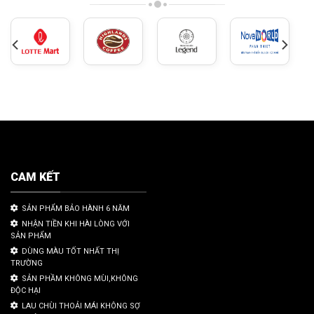
CAM KẾT
SẢN PHẨM BẢO HÀNH 6 NĂM
NHẬN TIỀN KHI HÀI LÒNG VỚI
SẢN PHẨM
DÙNG MÀU TỐT NHẤT THỊ
TRƯỜNG
SẢN PHẦM KHÔNG MÙI,KHÔNG
ĐỘC HẠI
LAU CHÙI THOẢI MÁI KHÔNG SỢ