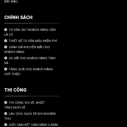
BAY MÀU
CHÍNH SÁCH
TƯ VẤN 24/7 KHÁCH HÀNG CẦN
LÀ CÓ
THIẾT KẾ TƯ VẤN MẪU MIỄN PHÍ
GIẢM GIÁ KHUYẾN MÃI CHO
KHÁCH HÀNG
ƯU ĐÃI CHO KHÁCH HÀNG TỈNH
XA
TẶNG QUÀ CHO KHÁCH HÀNG
GIỚI THIỆU
THI CÔNG
THI CÔNG VUI VẼ, NHIỆT
TÌNH,SẠCH SẼ
LAU CHÙI SẠCH SẼ KHI NGHIỆM
THU
GIẤY CAM KẾT CẢM HÀNH 6 NĂM