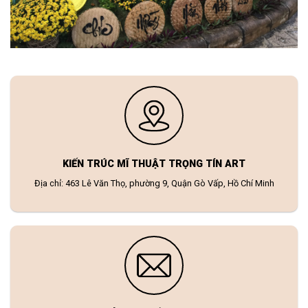
KIẾN TRÚC MĨ THUẬT TRỌNG TÍN ART
Địa chỉ: 463 Lê Văn Thọ, phường 9, Quận Gò Vấp, Hồ Chí Minh