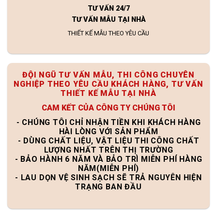
TƯ VẤN 24/7
TƯ VẤN MẪU TẠI NHÀ
THIẾT KẾ MẪU THEO YÊU CẦU
ĐỘI NGŨ TƯ VẤN MẪU, THI CÔNG CHUYÊN
NGHIỆP THEO YÊU CẦU KHÁCH HÀNG, TƯ VẤN
THIẾT KẾ MẪU TẠI NHÀ
CAM KẾT CỦA CÔNG TY CHÚNG TÔI
- CHÚNG TÔI CHỈ NHẬN TIỀN KHI KHÁCH HÀNG
HÀI LÒNG VỚI SẢN PHẨM
- DÙNG CHẤT LIỆU, VẬT LIỆU THI CÔNG CHẤT
LƯỢNG NHẤT TRÊN THỊ TRƯỜNG
- BẢO HÀNH 6 NĂM VÀ BẢO TRÌ MIỄN PHÍ HÀNG
NĂM(MIỄN PHÍ)
- LAU DỌN VỆ SINH SẠCH SẼ TRẢ NGUYÊN HIỆN
TRẠNG BAN ĐẦU