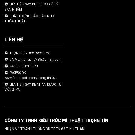
LIÊN HỆ NGAY KHI CÓ SỰ CỐ VỀ
SẢN PHẨM
CHẤT LƯỢNG ĐÀM BẢO NHƯ
THỎA THUẬT
LIÊN HỆ
TRỌNG TÍN: 096.8899.079
GMAIL: trongtin7799@gmail.com
ZALO: 0968899079
FACEBOOK:
www.facebook.com/trong.tin.079
LIÊN HỆ NGAY ĐỂ NHẬN ĐƯỢC TƯ
VẤN 24/7.
CÔNG TY TNHH KIẾN TRÚC MĨ THUẬT TRỌNG TÍN
NHẬN VẼ TRANH TƯỜNG 3D TRÊN 63 TỈNH THÀNH