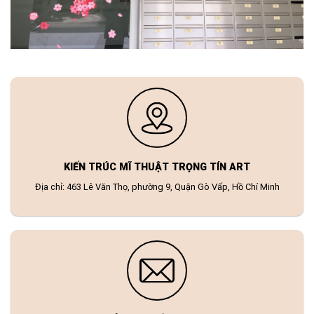
KIẾN TRÚC MĨ THUẬT TRỌNG TÍN ART
Địa chỉ: 463 Lê Văn Thọ, phường 9, Quận Gò Vấp, Hồ Chí Minh