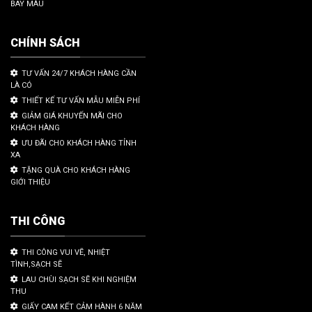
BAY MÀU
CHÍNH SÁCH
TƯ VẤN 24/7 KHÁCH HÀNG CẦN
LÀ CÓ
THIẾT KẾ TƯ VẤN MẪU MIỄN PHÍ
GIẢM GIÁ KHUYẾN MÃI CHO
KHÁCH HÀNG
ƯU ĐÃI CHO KHÁCH HÀNG TỈNH
XA
TẶNG QUÀ CHO KHÁCH HÀNG
GIỚI THIỆU
THI CÔNG
THI CÔNG VUI VẼ, NHIỆT
TÌNH,SẠCH SẼ
LAU CHÙI SẠCH SẼ KHI NGHIỆM
THU
GIẤY CAM KẾT CẢM HÀNH 6 NĂM