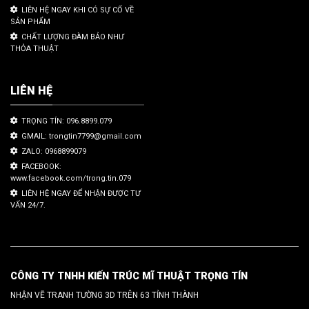
LIÊN HỆ NGAY KHI CÓ SỰ CỐ VỀ
SẢN PHẨM
CHẤT LƯỢNG ĐÀM BẢO NHƯ
THỎA THUẬT
LIÊN HỆ
TRỌNG TÍN: 096.8899.079
GMAIL: trongtin7799@gmail.com
ZALO: 0968899079
FACEBOOK:
www.facebook.com/trong.tin.079
LIÊN HỆ NGAY ĐỂ NHẬN ĐƯỢC TƯ
VẤN 24/7.
CÔNG TY TNHH KIẾN TRÚC MĨ THUẬT TRỌNG TÍN
NHẬN VẼ TRANH TƯỜNG 3D TRÊN 63 TỈNH THÀNH