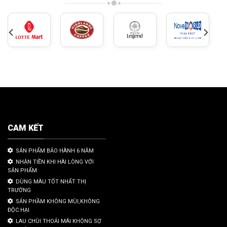
CAM KẾT
SẢN PHẨM BẢO HÀNH 6 NĂM
NHẬN TIỀN KHI HÀI LÒNG VỚI
SẢN PHẨM
DÙNG MÀU TỐT NHẤT THỊ
TRƯỜNG
SẢN PHẦM KHÔNG MÙI,KHÔNG
ĐỘC HẠI
LAU CHÙI THOẢI MÁI KHÔNG SỢ