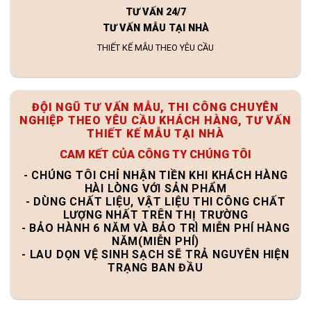
TƯ VẤN 24/7
TƯ VẤN MẪU TẠI NHÀ
THIẾT KẾ MẪU THEO YÊU CẦU
ĐỘI NGŨ TƯ VẤN MẪU, THI CÔNG CHUYÊN
NGHIỆP THEO YÊU CẦU KHÁCH HÀNG, TƯ VẤN
THIẾT KẾ MẪU TẠI NHÀ
CAM KẾT CỦA CÔNG TY CHÚNG TÔI
- CHÚNG TÔI CHỈ NHẬN TIỀN KHI KHÁCH HÀNG
HÀI LÒNG VỚI SẢN PHẨM
- DÙNG CHẤT LIỆU, VẬT LIỆU THI CÔNG CHẤT
LƯỢNG NHẤT TRÊN THỊ TRƯỜNG
- BẢO HÀNH 6 NĂM VÀ BẢO TRÌ MIỄN PHÍ HÀNG
NĂM(MIỄN PHÍ)
- LAU DỌN VỆ SINH SẠCH SẼ TRẢ NGUYÊN HIỆN
TRẠNG BAN ĐẦU