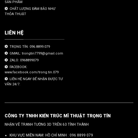
SẢN PHẨM
CHẤT LƯỢNG ĐÀM BẢO NHƯ
THỎA THUẬT
LIÊN HỆ
TRỌNG TÍN: 096.8899.079
GMAIL: trongtin7799@gmail.com
ZALO: 0968899079
FACEBOOK:
www.facebook.com/trong.tin.079
LIÊN HỆ NGAY ĐỂ NHẬN ĐƯỢC TƯ
VẤN 24/7.
CÔNG TY TNHH KIẾN TRÚC MĨ THUẬT TRỌNG TÍN
NHẬN VẼ TRANH TƯỜNG 3D TRÊN 63 TỈNH THÀNH
KHU VỰC MIỀN NAM: HỒ CHÍ MINH :
096 8899 079