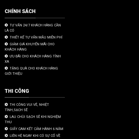
CHÍNH SÁCH
TƯ VẤN 24/7 KHÁCH HÀNG CẦN
LÀ CÓ
THIẾT KẾ TƯ VẤN MẪU MIỄN PHÍ
GIẢM GIÁ KHUYẾN MÃI CHO
KHÁCH HÀNG
ƯU ĐÃI CHO KHÁCH HÀNG TỈNH
XA
TẶNG QUÀ CHO KHÁCH HÀNG
GIỚI THIỆU
THI CÔNG
THI CÔNG VUI VẼ, NHIỆT
TÌNH,SẠCH SẼ
LAU CHÙI SẠCH SẼ KHI NGHIỆM
THU
GIẤY CAM KẾT CẢM HÀNH 6 NĂM
LIÊN HỆ NGAY KHI CÓ SỰ CỐ VỀ