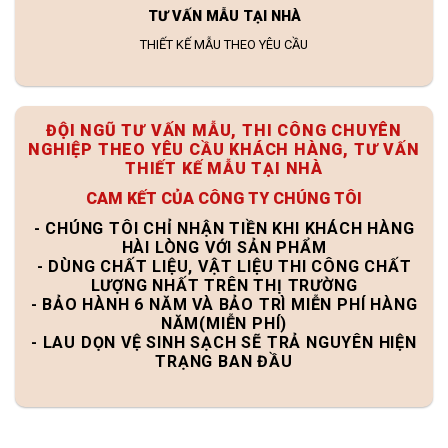
TƯ VẤN MẪU TẠI NHÀ
THIẾT KẾ MẪU THEO YÊU CẦU
ĐỘI NGŨ TƯ VẤN MẪU, THI CÔNG CHUYÊN
NGHIỆP THEO YÊU CẦU KHÁCH HÀNG, TƯ VẤN
THIẾT KẾ MẪU TẠI NHÀ
CAM KẾT CỦA CÔNG TY CHÚNG TÔI
- CHÚNG TÔI CHỈ NHẬN TIỀN KHI KHÁCH HÀNG
HÀI LÒNG VỚI SẢN PHẨM
- DÙNG CHẤT LIỆU, VẬT LIỆU THI CÔNG CHẤT
LƯỢNG NHẤT TRÊN THỊ TRƯỜNG
- BẢO HÀNH 6 NĂM VÀ BẢO TRÌ MIỄN PHÍ HÀNG
NĂM(MIỄN PHÍ)
- LAU DỌN VỆ SINH SẠCH SẼ TRẢ NGUYÊN HIỆN
TRẠNG BAN ĐẦU