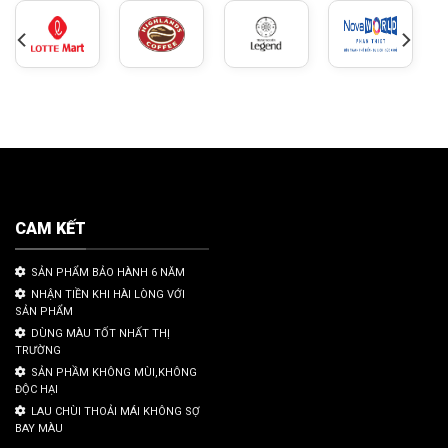
CAM KẾT
SẢN PHẨM BẢO HÀNH 6 NĂM
NHẬN TIỀN KHI HÀI LÒNG VỚI
SẢN PHẨM
DÙNG MÀU TỐT NHẤT THỊ
TRƯỜNG
SẢN PHẦM KHÔNG MÙI,KHÔNG
ĐỘC HẠI
LAU CHÙI THOẢI MÁI KHÔNG SỢ
BAY MÀU