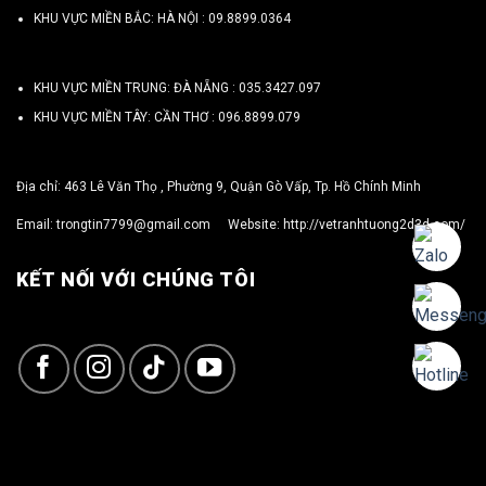
KHU VỰC MIỀN BẮC: HÀ NỘI :
09.8899.0364
KHU VỰC MIỀN TRUNG: ĐÀ NẴNG :
035.3427.097
KHU VỰC MIỀN TÂY: CẦN THƠ :
096.8899.079
Địa chỉ: 463 Lê Văn Thọ , Phường 9, Quận Gò Vấp, Tp. Hồ Chính Minh
Email:
trongtin7799@gmail.com
Website:
http://vetranhtuong2d3d.com/
KẾT NỐI VỚI CHÚNG TÔI
Copyright 2026 ©
TRỌNG TÍN ART 3D