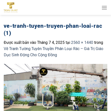
Bỏ
qua
nội
dung
ve-tranh-tuyen-truyen-phan-loai-rac
(1)
Được xuất bản vào
Tháng 7 4, 2025
tại
2560 × 1440
trong
Vẽ Tranh Tường Tuyên Truyền Phân Loại Rác – Giá Trị Giáo
Dục Sinh Động Cho Cộng Đồng