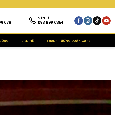
MIỀN BẮC
99 079
098 899 0364
TƯỜNG
LIÊN HỆ
TRANH TƯỜNG QUÁN CAFE