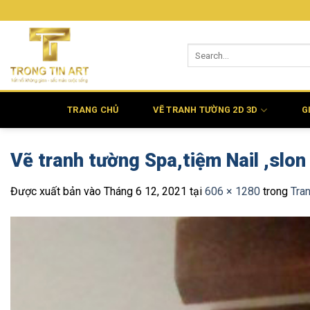
Bỏ
qua
nội
dung
TRANG CHỦ
VẼ TRANH TƯỜNG 2D 3D
G
Vẽ tranh tường Spa,tiệm Nail ,slon
Được xuất bản vào
Tháng 6 12, 2021
tại
606 × 1280
trong
Tra