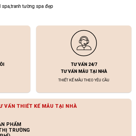
3d spa,tranh tường spa đẹp
ÔI
TƯ VẤN 24/7
TƯ VẤN MẪU TẠI NHÀ
THIẾT KẾ MẪU THEO YÊU CẦU
Ư VẤN THIẾT KẾ MẪU TẠI NHÀ
SẢN PHẨM
 THỊ TRƯỜNG
PHÍ)