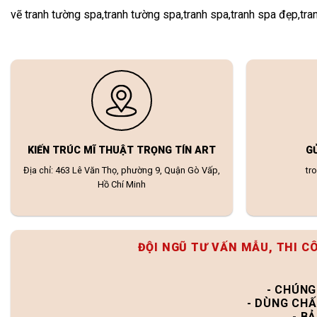
vẽ tranh tường spa,tranh tường spa,tranh spa,tranh spa đẹp,tra
KIẾN TRÚC MĨ THUẬT TRỌNG TÍN ART
G
Địa chỉ: 463 Lê Văn Thọ, phường 9, Quận Gò Vấp,
tr
Hồ Chí Minh
ĐỘI NGŨ TƯ VẤN MẪU, THI C
- CHÚNG
- DÙNG CHẤ
- B