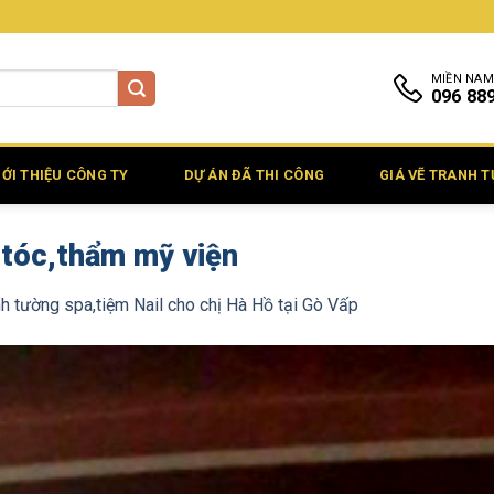
MIỀN NAM
096 88
IỚI THIỆU CÔNG TY
DỰ ÁN ĐÃ THI CÔNG
GIÁ VẼ TRANH 
 tóc,thẩm mỹ viện
nh tường spa,tiệm Nail cho chị Hà Hồ tại Gò Vấp