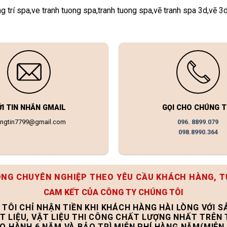
ng trí spa,ve tranh tuong spa,tranh tuong spa,vẽ tranh spa 3d,vẽ 
ỬI TIN NHẮN GMAIL
GỌI CHO CHÚNG T
ongtin7799@gmail.com
096. 8899.079
098.8990.364
ÔNG CHUYÊN NGHIỆP THEO YÊU CẦU KHÁCH HÀNG, T
CAM KẾT CỦA CÔNG TY CHÚNG TÔI
 TÔI CHỈ NHẬN TIỀN KHI KHÁCH HÀNG HÀI LÒNG VỚI 
T LIỆU, VẬT LIỆU THI CÔNG CHẤT LƯỢNG NHẤT TRÊN
ẢO HÀNH 6 NĂM VÀ BẢO TRÌ MIỄN PHÍ HÀNG NĂM(MIỄN 