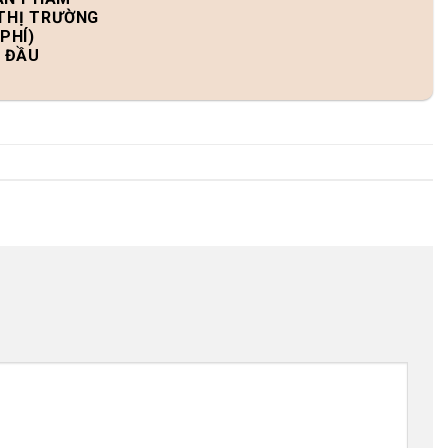
 THỊ TRƯỜNG
PHÍ)
N ĐẦU