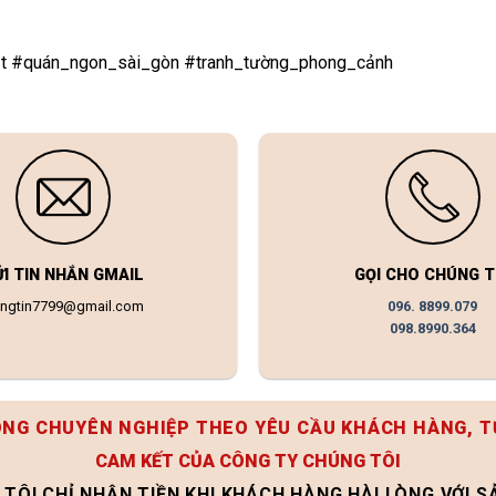
t #quán_ngon_sài_gòn #tranh_tường_phong_cảnh
ỬI TIN NHẮN GMAIL
GỌI CHO CHÚNG T
ongtin7799@gmail.com
096. 8899.079
098.8990.364
ÔNG CHUYÊN NGHIỆP THEO YÊU CẦU KHÁCH HÀNG, T
CAM KẾT CỦA CÔNG TY CHÚNG TÔI
 TÔI CHỈ NHẬN TIỀN KHI KHÁCH HÀNG HÀI LÒNG VỚI 