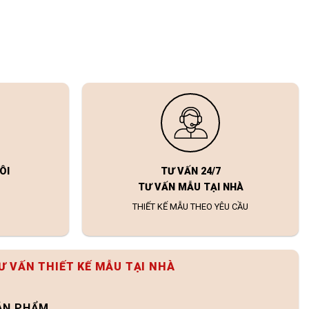
ÔI
TƯ VẤN 24/7
TƯ VẤN MẪU TẠI NHÀ
THIẾT KẾ MẪU THEO YÊU CẦU
Ư VẤN THIẾT KẾ MẪU TẠI NHÀ
SẢN PHẨM