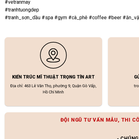
#vetranmay
#tranhtuongdep
#tranh_sơn_dầu #spa #gym #cà_phê #coffee #beer #ăn_vặ
KIẾN TRÚC MĨ THUẬT TRỌNG TÍN ART
G
Địa chỉ: 463 Lê Văn Thọ, phường 9, Quận Gò Vấp,
tr
Hồ Chí Minh
ĐỘI NGŨ TƯ VẤN MẪU, THI C
- CHÚNG