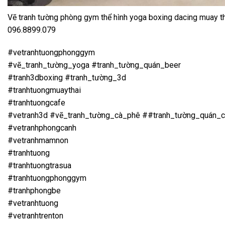
Vẽ tranh tường phòng gym thể hình yoga boxing dacing muay th
096.8899.079
#vetranhtuongphonggym
#vẽ_tranh_tường_yoga #tranh_tường_quán_beer
#tranh3dboxing #tranh_tường_3d
#tranhtuongmuaythai
#tranhtuongcafe
#vetranh3d #vẽ_tranh_tường_cà_phê ##tranh_tường_quán_c
#vetranhphongcanh
#vetranhmamnon
#tranhtuong
#tranhtuongtrasua
#tranhtuongphonggym
#tranhphongbe
#vetranhtuong
#vetranhtrenton