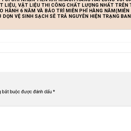
T LIỆU, VẬT LIỆU THI CÔNG CHẤT LƯỢNG NHẤT TRÊN
ẢO HÀNH 6 NĂM VÀ BẢO TRÌ MIỄN PHÍ HÀNG NĂM(MIỄN 
U DỌN VỆ SINH SẠCH SẼ TRẢ NGUYÊN HIỆN TRẠNG BA
g bắt buộc được đánh dấu
*