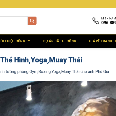
MIỀN NAM
096 88
IỚI THIỆU CÔNG TY
DỰ ÁN ĐÃ THI CÔNG
GIÁ VẼ TRANH 
,Thể Hình,Yoga,Muay Thái
anh tường phòng Gym,Boxing,Yoga,Muay Thái cho anh Phú Gia