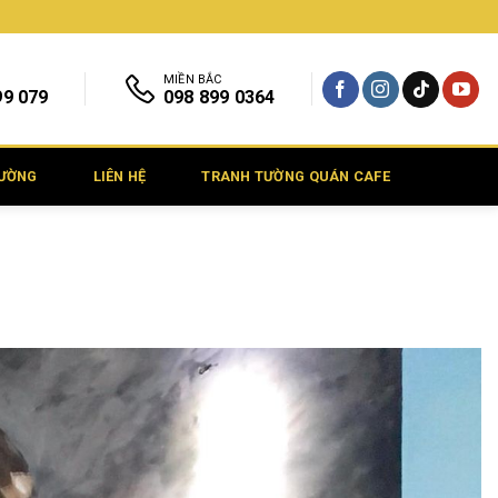
MIỀN BẮC
99 079
098 899 0364
TƯỜNG
LIÊN HỆ
TRANH TƯỜNG QUÁN CAFE