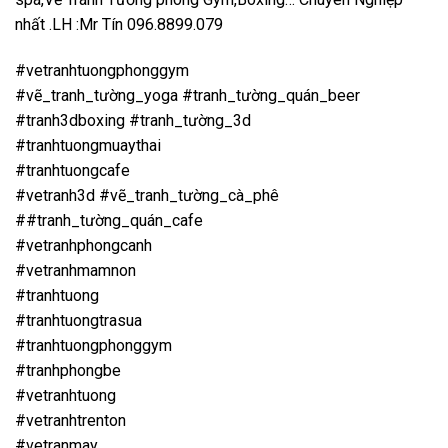
nhất .LH :Mr Tín 096.8899.079
#vetranhtuongphonggym
#vẽ_tranh_tường_yoga #tranh_tường_quán_beer
#tranh3dboxing #tranh_tường_3d
#tranhtuongmuaythai
#tranhtuongcafe
#vetranh3d #vẽ_tranh_tường_cà_phê
##tranh_tường_quán_cafe
#vetranhphongcanh
#vetranhmamnon
#tranhtuong
#tranhtuongtrasua
#tranhtuongphonggym
#tranhphongbe
#vetranhtuong
#vetranhtrenton
#vetranmay