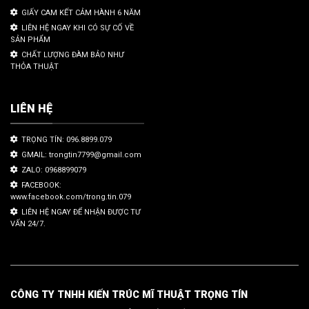
GIẤY CAM KẾT CẢM HÀNH 6 NĂM
LIÊN HỆ NGAY KHI CÓ SỰ CỐ VỀ
SẢN PHẨM
CHẤT LƯỢNG ĐÀM BẢO NHƯ
THỎA THUẬT
LIÊN HỆ
TRỌNG TÍN: 096.8899.079
GMAIL: trongtin7799@gmail.com
ZALO: 0968899079
FACEBOOK:
www.facebook.com/trong.tin.079
LIÊN HỆ NGAY ĐỂ NHẬN ĐƯỢC TƯ
VẤN 24/7.
CÔNG TY TNHH KIẾN TRÚC MĨ THUẬT TRỌNG TÍN