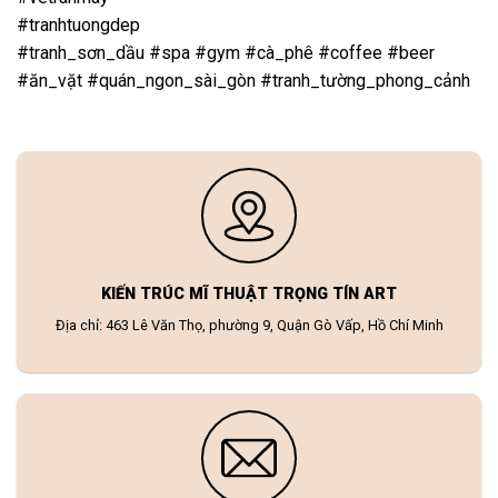
#tranhtuongdep
#tranh_sơn_dầu #spa #gym #cà_phê #coffee #beer
#ăn_vặt #quán_ngon_sài_gòn #tranh_tường_phong_cảnh
KIẾN TRÚC MĨ THUẬT TRỌNG TÍN ART
Địa chỉ: 463 Lê Văn Thọ, phường 9, Quận Gò Vấp, Hồ Chí Minh