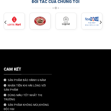
ĐỐI TÁC CỦA CHÚNG TÔI
CAM KẾT
SẢN PHẨM BẢO HÀNH 6 NĂM
NHẬN TIỀN KHI HÀI LÒNG VỚI
SẢN PHẨM
DÙNG MÀU TỐT NHẤT THỊ
TRƯỜNG
SẢN PHẦM KHÔNG MÙI,KHÔNG
ĐỘC HẠI