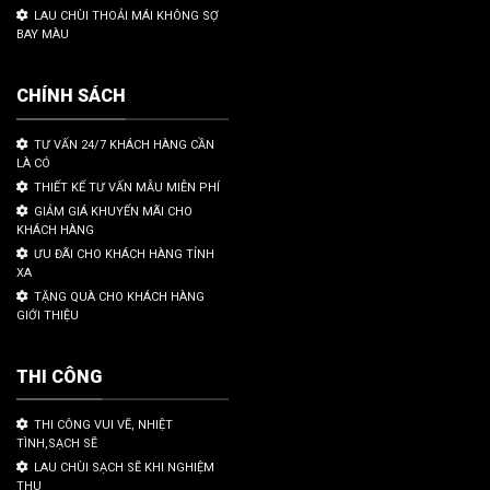
LAU CHÙI THOẢI MÁI KHÔNG SỢ
BAY MÀU
CHÍNH SÁCH
TƯ VẤN 24/7 KHÁCH HÀNG CẦN
LÀ CÓ
THIẾT KẾ TƯ VẤN MẪU MIỄN PHÍ
GIẢM GIÁ KHUYẾN MÃI CHO
KHÁCH HÀNG
ƯU ĐÃI CHO KHÁCH HÀNG TỈNH
XA
TẶNG QUÀ CHO KHÁCH HÀNG
GIỚI THIỆU
THI CÔNG
THI CÔNG VUI VẼ, NHIỆT
TÌNH,SẠCH SẼ
LAU CHÙI SẠCH SẼ KHI NGHIỆM
THU