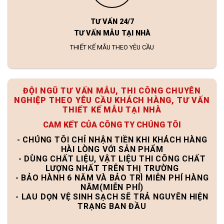
TƯ VẤN 24/7
TƯ VẤN MẪU TẠI NHÀ
THIẾT KẾ MẪU THEO YÊU CẦU
ĐỘI NGŨ TƯ VẤN MẪU, THI CÔNG CHUYÊN
NGHIỆP THEO YÊU CẦU KHÁCH HÀNG, TƯ VẤN
THIẾT KẾ MẪU TẠI NHÀ
CAM KẾT CỦA CÔNG TY CHÚNG TÔI
- CHÚNG TÔI CHỈ NHẬN TIỀN KHI KHÁCH HÀNG
HÀI LÒNG VỚI SẢN PHẨM
- DÙNG CHẤT LIỆU, VẬT LIỆU THI CÔNG CHẤT
LƯỢNG NHẤT TRÊN THỊ TRƯỜNG
- BẢO HÀNH 6 NĂM VÀ BẢO TRÌ MIỄN PHÍ HÀNG
NĂM(MIỄN PHÍ)
- LAU DỌN VỆ SINH SẠCH SẼ TRẢ NGUYÊN HIỆN
TRẠNG BAN ĐẦU