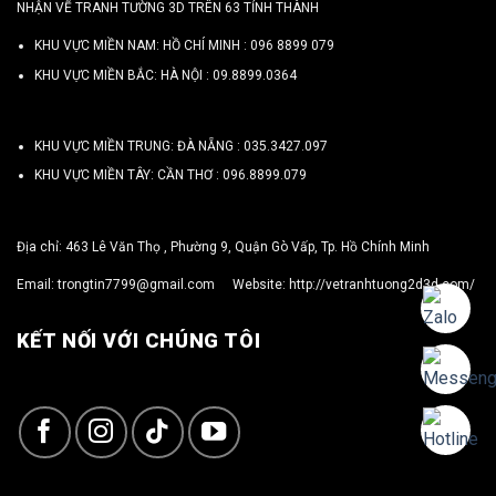
NHẬN VẼ TRANH TƯỜNG 3D TRÊN 63 TỈNH THÀNH
KHU VỰC MIỀN NAM: HỒ CHÍ MINH :
096 8899 079
KHU VỰC MIỀN BẮC: HÀ NỘI :
09.8899.0364
KHU VỰC MIỀN TRUNG: ĐÀ NẴNG :
035.3427.097
KHU VỰC MIỀN TÂY: CẦN THƠ :
096.8899.079
Địa chỉ: 463 Lê Văn Thọ , Phường 9, Quận Gò Vấp, Tp. Hồ Chính Minh
Email:
trongtin7799@gmail.com
Website:
http://vetranhtuong2d3d.com/
KẾT NỐI VỚI CHÚNG TÔI