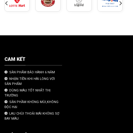
CAM KẾT
SẢN PHẨM BẢO HÀNH 6 NĂM
NHẬN TIỀN KHI HÀI LÒNG VỚI
SẢN PHẨM
DÙNG MÀU TỐT NHẤT THỊ
TRƯỜNG
SẢN PHẦM KHÔNG MÙI,KHÔNG
ĐỘC HẠI
LAU CHÙI THOẢI MÁI KHÔNG SỢ
BAY MÀU