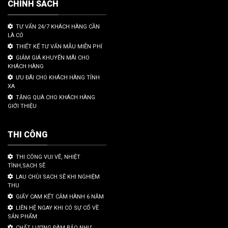
CHÍNH SÁCH
TƯ VẤN 24/7 KHÁCH HÀNG CẦN
LÀ CÓ
THIẾT KẾ TƯ VẤN MẪU MIỄN PHÍ
GIẢM GIÁ KHUYẾN MÃI CHO
KHÁCH HÀNG
ƯU ĐÃI CHO KHÁCH HÀNG TỈNH
XA
TẶNG QUÀ CHO KHÁCH HÀNG
GIỚI THIỆU
THI CÔNG
THI CÔNG VUI VẼ, NHIỆT
TÌNH,SẠCH SẼ
LAU CHÙI SẠCH SẼ KHI NGHIỆM
THU
GIẤY CAM KẾT CẢM HÀNH 6 NĂM
LIÊN HỆ NGAY KHI CÓ SỰ CỐ VỀ
SẢN PHẨM
CHẤT LƯỢNG ĐÀM BẢO NHƯ