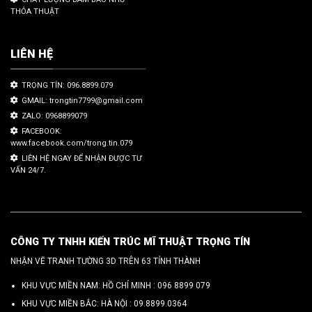
THỎA THUẬT
LIÊN HỆ
TRỌNG TÍN: 096.8899.079
GMAIL: trongtin7799@gmail.com
ZALO: 0968899079
FACEBOOK:
www.facebook.com/trong.tin.079
LIÊN HỆ NGAY ĐỂ NHẬN ĐƯỢC TƯ
VẤN 24/7.
CÔNG TY TNHH KIẾN TRÚC MĨ THUẬT TRỌNG TÍN
NHẬN VẼ TRANH TƯỜNG 3D TRÊN 63 TỈNH THÀNH
KHU VỰC MIỀN NAM: HỒ CHÍ MINH :
096 8899 079
KHU VỰC MIỀN BẮC: HÀ NỘI :
09.8899.0364