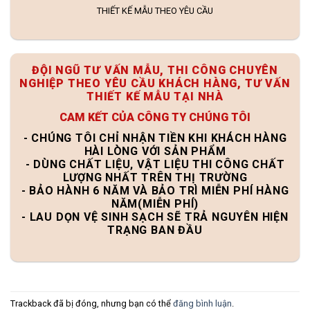
THIẾT KẾ MẪU THEO YÊU CẦU
ĐỘI NGŨ TƯ VẤN MẪU, THI CÔNG CHUYÊN
NGHIỆP THEO YÊU CẦU KHÁCH HÀNG, TƯ VẤN
THIẾT KẾ MẪU TẠI NHÀ
CAM KẾT CỦA CÔNG TY CHÚNG TÔI
- CHÚNG TÔI CHỈ NHẬN TIỀN KHI KHÁCH HÀNG
HÀI LÒNG VỚI SẢN PHẨM
- DÙNG CHẤT LIỆU, VẬT LIỆU THI CÔNG CHẤT
LƯỢNG NHẤT TRÊN THỊ TRƯỜNG
- BẢO HÀNH 6 NĂM VÀ BẢO TRÌ MIỄN PHÍ HÀNG
NĂM(MIỄN PHÍ)
- LAU DỌN VỆ SINH SẠCH SẼ TRẢ NGUYÊN HIỆN
TRẠNG BAN ĐẦU
Trackback đã bị đóng, nhưng bạn có thể
đăng bình luận
.