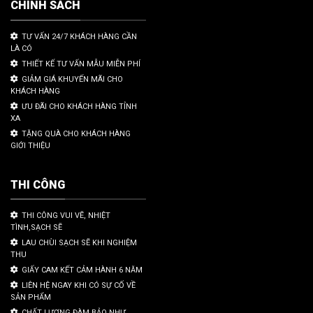
CHÍNH SÁCH
TƯ VẤN 24/7 KHÁCH HÀNG CẦN
LÀ CÓ
THIẾT KẾ TƯ VẤN MẪU MIỄN PHÍ
GIẢM GIÁ KHUYẾN MÃI CHO
KHÁCH HÀNG
ƯU ĐÃI CHO KHÁCH HÀNG TỈNH
XA
TẶNG QUÀ CHO KHÁCH HÀNG
GIỚI THIỆU
THI CÔNG
THI CÔNG VUI VẼ, NHIỆT
TÌNH,SẠCH SẼ
LAU CHÙI SẠCH SẼ KHI NGHIỆM
THU
GIẤY CAM KẾT CẢM HÀNH 6 NĂM
LIÊN HỆ NGAY KHI CÓ SỰ CỐ VỀ
SẢN PHẨM
CHẤT LƯỢNG ĐÀM BẢO NHƯ