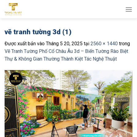
Bỏ
qua
nội
dung
vẽ tranh tường 3d (1)
Được xuất bản vào
Tháng 5 20, 2025
tại
2560 × 1440
trong
Vẽ Tranh Tường Phố Cổ Châu Âu 3d – Biến Tường Rào Biệt
Thự & Không Gian Thường Thành Kiệt Tác Nghệ Thuật