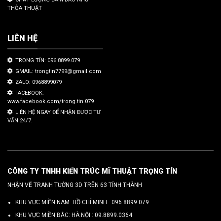
THỎA THUẬT
LIÊN HỆ
TRỌNG TÍN: 096.8899.079
GMAIL: trongtin7799@gmail.com
ZALO: 0968899079
FACEBOOK:
www.facebook.com/trong.tin.079
LIÊN HỆ NGAY ĐỂ NHẬN ĐƯỢC TƯ
VẤN 24/7.
CÔNG TY TNHH KIẾN TRÚC MĨ THUẬT TRỌNG TÍN
NHẬN VẼ TRANH TƯỜNG 3D TRÊN 63 TỈNH THÀNH
KHU VỰC MIỀN NAM: HỒ CHÍ MINH :
096 8899 079
KHU VỰC MIỀN BẮC: HÀ NỘI :
09.8899.0364