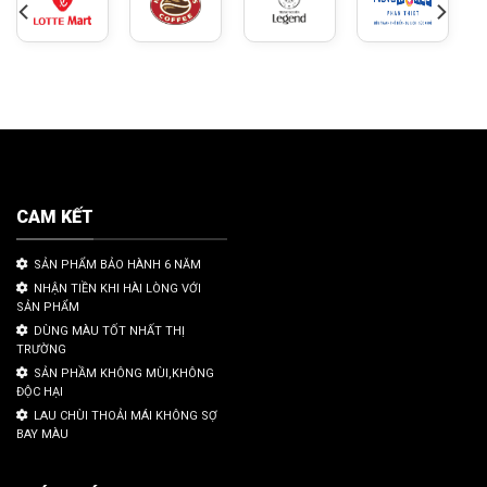
CAM KẾT
SẢN PHẨM BẢO HÀNH 6 NĂM
NHẬN TIỀN KHI HÀI LÒNG VỚI
SẢN PHẨM
DÙNG MÀU TỐT NHẤT THỊ
TRƯỜNG
SẢN PHẦM KHÔNG MÙI,KHÔNG
ĐỘC HẠI
LAU CHÙI THOẢI MÁI KHÔNG SỢ
BAY MÀU