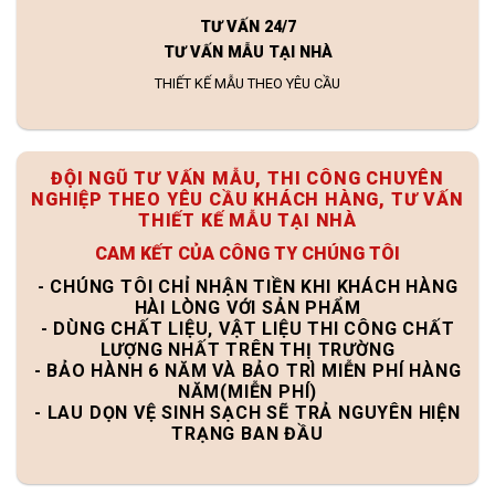
TƯ VẤN 24/7
TƯ VẤN MẪU TẠI NHÀ
THIẾT KẾ MẪU THEO YÊU CẦU
ĐỘI NGŨ TƯ VẤN MẪU, THI CÔNG CHUYÊN
NGHIỆP THEO YÊU CẦU KHÁCH HÀNG, TƯ VẤN
THIẾT KẾ MẪU TẠI NHÀ
CAM KẾT CỦA CÔNG TY CHÚNG TÔI
- CHÚNG TÔI CHỈ NHẬN TIỀN KHI KHÁCH HÀNG
HÀI LÒNG VỚI SẢN PHẨM
- DÙNG CHẤT LIỆU, VẬT LIỆU THI CÔNG CHẤT
LƯỢNG NHẤT TRÊN THỊ TRƯỜNG
- BẢO HÀNH 6 NĂM VÀ BẢO TRÌ MIỄN PHÍ HÀNG
NĂM(MIỄN PHÍ)
- LAU DỌN VỆ SINH SẠCH SẼ TRẢ NGUYÊN HIỆN
TRẠNG BAN ĐẦU