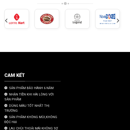
CAM KẾT
SẢN PHẨM BẢO HÀNH 6 NĂM
NHẬN TIỀN KHI HÀI LÒNG VỚI
SẢN PHẨM
DÙNG MÀU TỐT NHẤT THỊ
TRƯỜNG
SẢN PHẦM KHÔNG MÙI,KHÔNG
ĐỘC HẠI
LAU CHÙI THOẢI MÁI KHÔNG SỢ