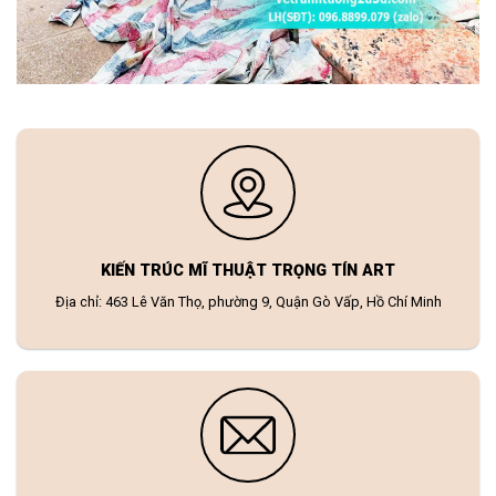
KIẾN TRÚC MĨ THUẬT TRỌNG TÍN ART
Địa chỉ: 463 Lê Văn Thọ, phường 9, Quận Gò Vấp, Hồ Chí Minh