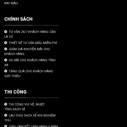
BAY MÀU
CHÍNH SÁCH
TƯ VẤN 24/7 KHÁCH HÀNG CẦN
LÀ CÓ
THIẾT KẾ TƯ VẤN MẪU MIỄN PHÍ
GIẢM GIÁ KHUYẾN MÃI CHO
KHÁCH HÀNG
ƯU ĐÃI CHO KHÁCH HÀNG TỈNH
XA
TẶNG QUÀ CHO KHÁCH HÀNG
GIỚI THIỆU
THI CÔNG
THI CÔNG VUI VẼ, NHIỆT
TÌNH,SẠCH SẼ
LAU CHÙI SẠCH SẼ KHI NGHIỆM
THU
GIẤY CAM KẾT CẢM HÀNH 6 NĂM