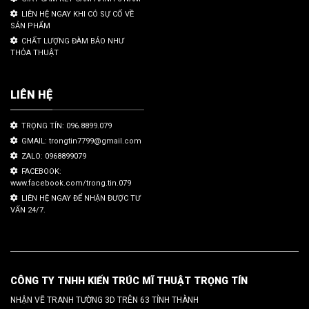
LIÊN HỆ NGAY KHI CÓ SỰ CỐ VỀ
SẢN PHẨM
CHẤT LƯỢNG ĐÀM BẢO NHƯ
THỎA THUẬT
LIÊN HỆ
TRỌNG TÍN: 096.8899.079
GMAIL: trongtin7799@gmail.com
ZALO: 0968899079
FACEBOOK:
www.facebook.com/trong.tin.079
LIÊN HỆ NGAY ĐỂ NHẬN ĐƯỢC TƯ
VẤN 24/7.
CÔNG TY TNHH KIẾN TRÚC MĨ THUẬT TRỌNG TÍN
NHẬN VẼ TRANH TƯỜNG 3D TRÊN 63 TỈNH THÀNH