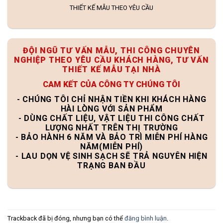
THIẾT KẾ MẪU THEO YÊU CẦU
ĐỘI NGŨ TƯ VẤN MẪU, THI CÔNG CHUYÊN
NGHIỆP THEO YÊU CẦU KHÁCH HÀNG, TƯ VẤN
THIẾT KẾ MẪU TẠI NHÀ
CAM KẾT CỦA CÔNG TY CHÚNG TÔI
- CHÚNG TÔI CHỈ NHẬN TIỀN KHI KHÁCH HÀNG
HÀI LÒNG VỚI SẢN PHẨM
- DÙNG CHẤT LIỆU, VẬT LIỆU THI CÔNG CHẤT
LƯỢNG NHẤT TRÊN THỊ TRƯỜNG
- BẢO HÀNH 6 NĂM VÀ BẢO TRÌ MIỄN PHÍ HÀNG
NĂM(MIỄN PHÍ)
- LAU DỌN VỆ SINH SẠCH SẼ TRẢ NGUYÊN HIỆN
TRẠNG BAN ĐẦU
Trackback đã bị đóng, nhưng bạn có thể
đăng bình luận
.