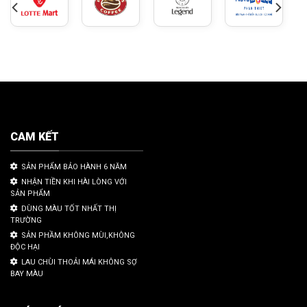
CAM KẾT
SẢN PHẨM BẢO HÀNH 6 NĂM
NHẬN TIỀN KHI HÀI LÒNG VỚI
SẢN PHẨM
DÙNG MÀU TỐT NHẤT THỊ
TRƯỜNG
SẢN PHẦM KHÔNG MÙI,KHÔNG
ĐỘC HẠI
LAU CHÙI THOẢI MÁI KHÔNG SỢ
BAY MÀU