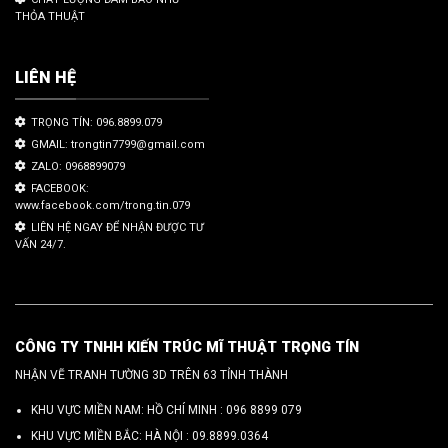
THỎA THUẬT
LIÊN HỆ
TRỌNG TÍN: 096.8899.079
GMAIL: trongtin7799@gmail.com
ZALO: 0968899079
FACEBOOK:
www.facebook.com/trong.tin.079
LIÊN HỆ NGAY ĐỂ NHẬN ĐƯỢC TƯ
VẤN 24/7.
CÔNG TY TNHH KIẾN TRÚC MĨ THUẬT TRỌNG TÍN
NHẬN VẼ TRANH TƯỜNG 3D TRÊN 63 TỈNH THÀNH
KHU VỰC MIỀN NAM: HỒ CHÍ MINH :
096 8899 079
KHU VỰC MIỀN BẮC: HÀ NỘI :
09.8899.0364