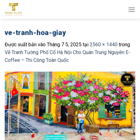
Bỏ
qua
nội
dung
ve-tranh-hoa-giay
Được xuất bản vào
Tháng 7 5, 2025
tại
2560 × 1440
trong
Vẽ Tranh Tường Phố Cổ Hà Nội Cho Quán Trung Nguyên E-
Coffee – Thi Công Toàn Quốc