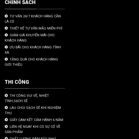
CHÍNH SÁCH
TƯ VẤN 24/7 KHÁCH HÀNG CẦN
LÀ CÓ
THIẾT KẾ TƯ VẤN MẪU MIỄN PHÍ
GIẢM GIÁ KHUYẾN MÃI CHO
KHÁCH HÀNG
ƯU ĐÃI CHO KHÁCH HÀNG TỈNH
XA
TẶNG QUÀ CHO KHÁCH HÀNG
GIỚI THIỆU
THI CÔNG
THI CÔNG VUI VẼ, NHIỆT
TÌNH,SẠCH SẼ
LAU CHÙI SẠCH SẼ KHI NGHIỆM
THU
GIẤY CAM KẾT CẢM HÀNH 6 NĂM
LIÊN HỆ NGAY KHI CÓ SỰ CỐ VỀ
SẢN PHẨM
CHẤT LƯỢNG ĐÀM BẢO NHƯ