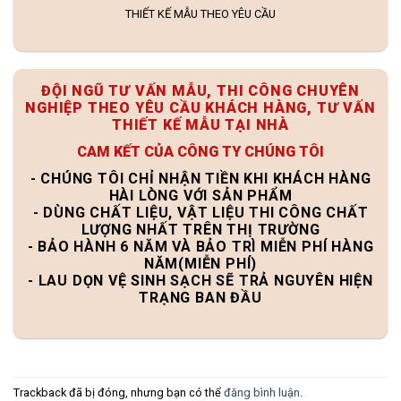
THIẾT KẾ MẪU THEO YÊU CẦU
ĐỘI NGŨ TƯ VẤN MẪU, THI CÔNG CHUYÊN
NGHIỆP THEO YÊU CẦU KHÁCH HÀNG, TƯ VẤN
THIẾT KẾ MẪU TẠI NHÀ
CAM KẾT CỦA CÔNG TY CHÚNG TÔI
- CHÚNG TÔI CHỈ NHẬN TIỀN KHI KHÁCH HÀNG
HÀI LÒNG VỚI SẢN PHẨM
- DÙNG CHẤT LIỆU, VẬT LIỆU THI CÔNG CHẤT
LƯỢNG NHẤT TRÊN THỊ TRƯỜNG
- BẢO HÀNH 6 NĂM VÀ BẢO TRÌ MIỄN PHÍ HÀNG
NĂM(MIỄN PHÍ)
- LAU DỌN VỆ SINH SẠCH SẼ TRẢ NGUYÊN HIỆN
TRẠNG BAN ĐẦU
Trackback đã bị đóng, nhưng bạn có thể
đăng bình luận
.