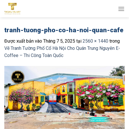
Bỏ
qua
nội
dung
tranh-tuong-pho-co-ha-noi-quan-cafe
Được xuất bản vào
Tháng 7 5, 2025
tại
2560 × 1440
trong
Vẽ Tranh Tường Phố Cổ Hà Nội Cho Quán Trung Nguyên E-
Coffee – Thi Công Toàn Quốc