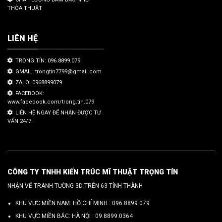
THỎA THUẬT
LIÊN HỆ
TRỌNG TÍN: 096.8899.079
GMAIL: trongtin7799@gmail.com
ZALO: 0968899079
FACEBOOK:
www.facebook.com/trong.tin.079
LIÊN HỆ NGAY ĐỂ NHẬN ĐƯỢC TƯ
VẤN 24/7.
CÔNG TY TNHH KIẾN TRÚC MĨ THUẬT TRỌNG TÍN
NHẬN VẼ TRANH TƯỜNG 3D TRÊN 63 TỈNH THÀNH
KHU VỰC MIỀN NAM: HỒ CHÍ MINH :
096 8899 079
KHU VỰC MIỀN BẮC: HÀ NỘI :
09.8899.0364