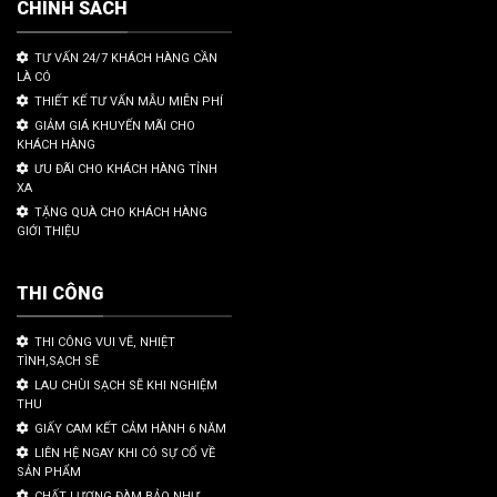
CHÍNH SÁCH
TƯ VẤN 24/7 KHÁCH HÀNG CẦN
LÀ CÓ
THIẾT KẾ TƯ VẤN MẪU MIỄN PHÍ
GIẢM GIÁ KHUYẾN MÃI CHO
KHÁCH HÀNG
ƯU ĐÃI CHO KHÁCH HÀNG TỈNH
XA
TẶNG QUÀ CHO KHÁCH HÀNG
GIỚI THIỆU
THI CÔNG
THI CÔNG VUI VẼ, NHIỆT
TÌNH,SẠCH SẼ
LAU CHÙI SẠCH SẼ KHI NGHIỆM
THU
GIẤY CAM KẾT CẢM HÀNH 6 NĂM
LIÊN HỆ NGAY KHI CÓ SỰ CỐ VỀ
SẢN PHẨM
CHẤT LƯỢNG ĐÀM BẢO NHƯ