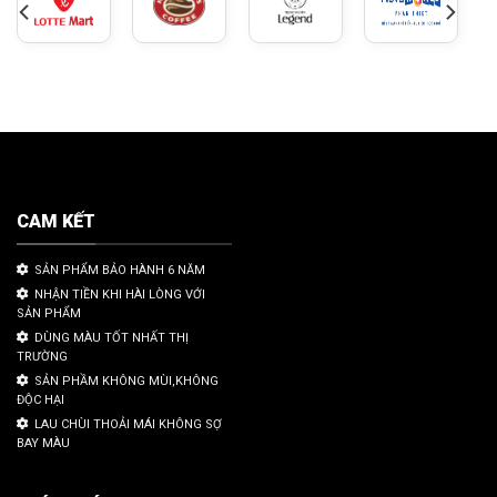
CAM KẾT
SẢN PHẨM BẢO HÀNH 6 NĂM
NHẬN TIỀN KHI HÀI LÒNG VỚI
SẢN PHẨM
DÙNG MÀU TỐT NHẤT THỊ
TRƯỜNG
SẢN PHẦM KHÔNG MÙI,KHÔNG
ĐỘC HẠI
LAU CHÙI THOẢI MÁI KHÔNG SỢ
BAY MÀU