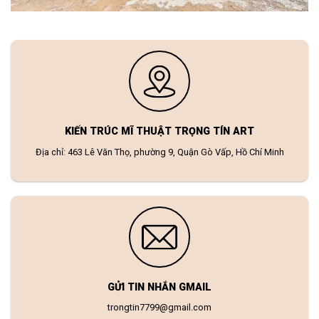
KIẾN TRÚC MĨ THUẬT TRỌNG TÍN ART
Địa chỉ: 463 Lê Văn Thọ, phường 9, Quận Gò Vấp, Hồ Chí Minh
GỬI TIN NHẮN GMAIL
trongtin7799@gmail.com