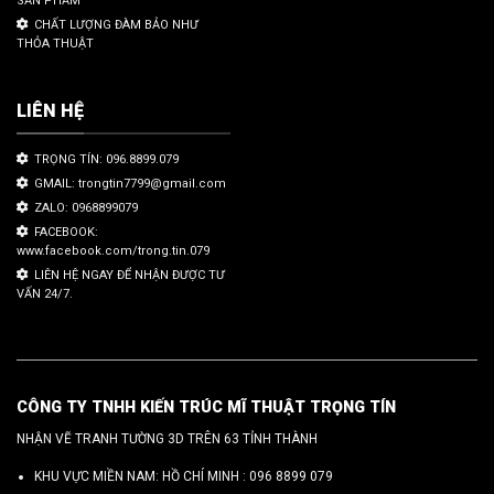
SẢN PHẨM
CHẤT LƯỢNG ĐÀM BẢO NHƯ
THỎA THUẬT
LIÊN HỆ
TRỌNG TÍN: 096.8899.079
GMAIL: trongtin7799@gmail.com
ZALO: 0968899079
FACEBOOK:
www.facebook.com/trong.tin.079
LIÊN HỆ NGAY ĐỂ NHẬN ĐƯỢC TƯ
VẤN 24/7.
CÔNG TY TNHH KIẾN TRÚC MĨ THUẬT TRỌNG TÍN
NHẬN VẼ TRANH TƯỜNG 3D TRÊN 63 TỈNH THÀNH
KHU VỰC MIỀN NAM: HỒ CHÍ MINH :
096 8899 079