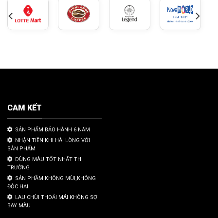
CAM KẾT
SẢN PHẨM BẢO HÀNH 6 NĂM
NHẬN TIỀN KHI HÀI LÒNG VỚI
SẢN PHẨM
DÙNG MÀU TỐT NHẤT THỊ
TRƯỜNG
SẢN PHẦM KHÔNG MÙI,KHÔNG
ĐỘC HẠI
LAU CHÙI THOẢI MÁI KHÔNG SỢ
BAY MÀU