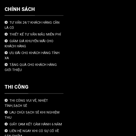
CHÍNH SÁCH
TƯ VẤN 24/7 KHÁCH HÀNG CẦN
LÀ CÓ
THIẾT KẾ TƯ VẤN MẪU MIỄN PHÍ
GIẢM GIÁ KHUYẾN MÃI CHO
KHÁCH HÀNG
ƯU ĐÃI CHO KHÁCH HÀNG TỈNH
XA
TẶNG QUÀ CHO KHÁCH HÀNG
GIỚI THIỆU
THI CÔNG
THI CÔNG VUI VẼ, NHIỆT
TÌNH,SẠCH SẼ
LAU CHÙI SẠCH SẼ KHI NGHIỆM
THU
GIẤY CAM KẾT CẢM HÀNH 6 NĂM
LIÊN HỆ NGAY KHI CÓ SỰ CỐ VỀ