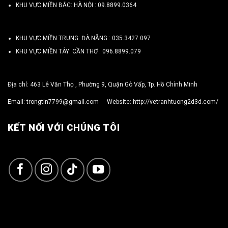
KHU VỰC MIỀN BẮC: HÀ NỘI :
09.8899.0364
KHU VỰC MIỀN TRUNG: ĐÀ NẴNG :
035.3427.097
KHU VỰC MIỀN TÂY: CẦN THƠ :
096.8899.079
Địa chỉ: 463 Lê Văn Thọ , Phường 9, Quận Gò Vấp, Tp. Hồ Chính Minh
Email:
trongtin7799@gmail.com
Website:
http://vetranhtuong2d3d.com/
KẾT NỐI VỚI CHÚNG TÔI
Copyright 2026 ©
TRỌNG TÍN ART 3D