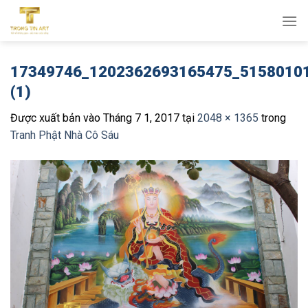
Bỏ
qua
nội
dung
17349746_1202362693165475_5158010
(1)
Được xuất bản vào
Tháng 7 1, 2017
tại
2048 × 1365
trong
Tranh Phật Nhà Cô Sáu