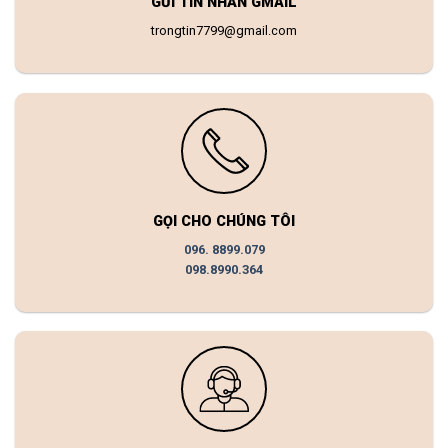
GỬI TIN NHẮN GMAIL
trongtin7799@gmail.com
GỌI CHO CHÚNG TÔI
096. 8899.079
098.8990.364