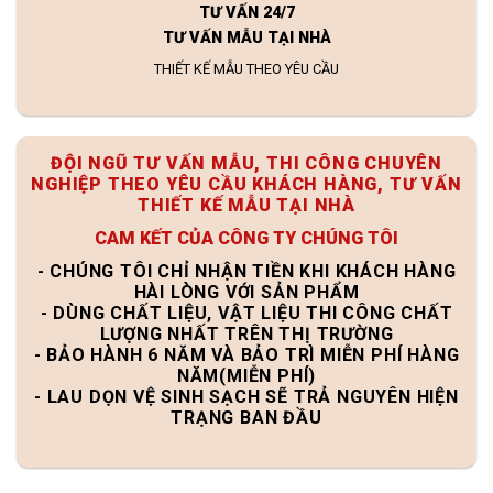
TƯ VẤN 24/7
TƯ VẤN MẪU TẠI NHÀ
THIẾT KẾ MẪU THEO YÊU CẦU
ĐỘI NGŨ TƯ VẤN MẪU, THI CÔNG CHUYÊN
NGHIỆP THEO YÊU CẦU KHÁCH HÀNG, TƯ VẤN
THIẾT KẾ MẪU TẠI NHÀ
CAM KẾT CỦA CÔNG TY CHÚNG TÔI
- CHÚNG TÔI CHỈ NHẬN TIỀN KHI KHÁCH HÀNG
HÀI LÒNG VỚI SẢN PHẨM
- DÙNG CHẤT LIỆU, VẬT LIỆU THI CÔNG CHẤT
LƯỢNG NHẤT TRÊN THỊ TRƯỜNG
- BẢO HÀNH 6 NĂM VÀ BẢO TRÌ MIỄN PHÍ HÀNG
NĂM(MIỄN PHÍ)
- LAU DỌN VỆ SINH SẠCH SẼ TRẢ NGUYÊN HIỆN
TRẠNG BAN ĐẦU