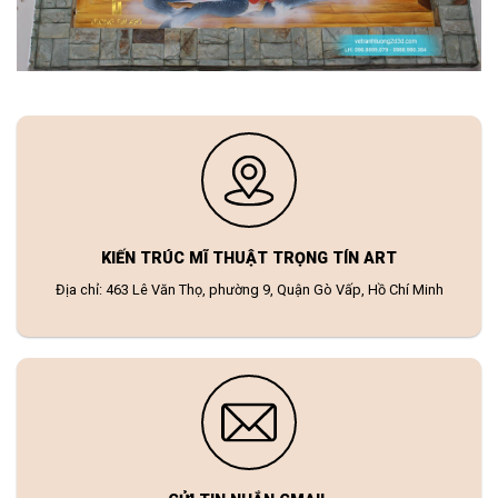
KIẾN TRÚC MĨ THUẬT TRỌNG TÍN ART
Địa chỉ: 463 Lê Văn Thọ, phường 9, Quận Gò Vấp, Hồ Chí Minh