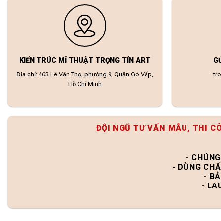
KIẾN TRÚC MĨ THUẬT TRỌNG TÍN ART
G
Địa chỉ: 463 Lê Văn Thọ, phường 9, Quận Gò Vấp,
tr
Hồ Chí Minh
ĐỘI NGŨ TƯ VẤN MẪU, THI C
- CHÚNG
- DÙNG CHẤ
- B
- LA