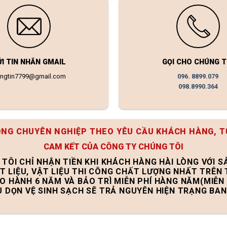
ỬI TIN NHẮN GMAIL
GỌI CHO CHÚNG T
ongtin7799@gmail.com
096. 8899.079
098.8990.364
ÔNG CHUYÊN NGHIỆP THEO YÊU CẦU KHÁCH HÀNG, T
CAM KẾT CỦA CÔNG TY CHÚNG TÔI
 TÔI CHỈ NHẬN TIỀN KHI KHÁCH HÀNG HÀI LÒNG VỚI 
T LIỆU, VẬT LIỆU THI CÔNG CHẤT LƯỢNG NHẤT TRÊN
ẢO HÀNH 6 NĂM VÀ BẢO TRÌ MIỄN PHÍ HÀNG NĂM(MIỄN 
U DỌN VỆ SINH SẠCH SẼ TRẢ NGUYÊN HIỆN TRẠNG BA