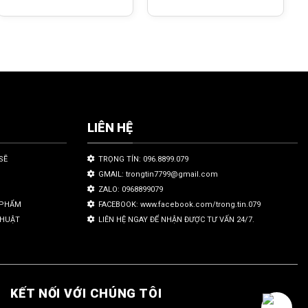
LIÊN HỆ
SẼ
TRỌNG TÍN: 096.8899.079
GMAIL: trongtin7799@gmail.com
ZALO: 0968899079
N PHẨM
FACEBOOK: www.facebook.com/trong.tin.079
THUẬT
LIÊN HỆ NGAY ĐỂ NHẬN ĐƯỢC TƯ VẤN 24/7.
KẾT NỐI VỚI CHÚNG TÔI