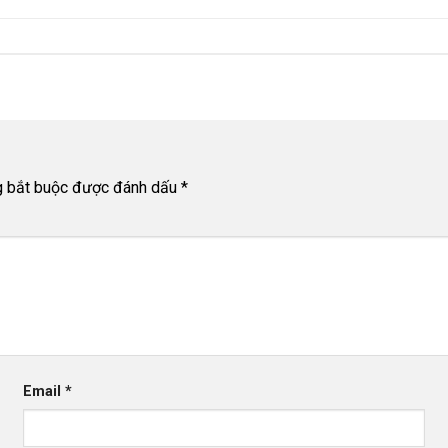
g bắt buộc được đánh dấu
*
Email
*