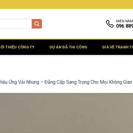
MIỀN NAM
096 88
IỚI THIỆU CÔNG TY
DỰ ÁN ĐÃ THI CÔNG
GIÁ VẼ TRANH 
Hiệu Ứng Vải Nhung – Đẳng Cấp Sang Trọng Cho Mọi Không Gian