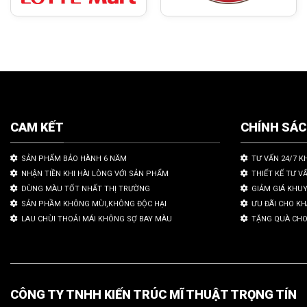
CAM KẾT
CHÍNH SÁ
SẢN PHẨM BẢO HÀNH 6 NĂM
TƯ VẤN 24/7 K
NHẬN TIỀN KHI HÀI LÒNG VỚI SẢN PHẨM
THIẾT KẾ TƯ V
DÙNG MÀU TỐT NHẤT THỊ TRƯỜNG
GIẢM GIÁ KHU
SẢN PHẦM KHÔNG MÙI,KHÔNG ĐỘC HẠI
ƯU ĐÃI CHO K
LAU CHÙI THOẢI MÁI KHÔNG SỢ BAY MÀU
TẶNG QUÀ CHO
CÔNG TY TNHH KIẾN TRÚC MĨ THUẬT TRỌNG TÍN