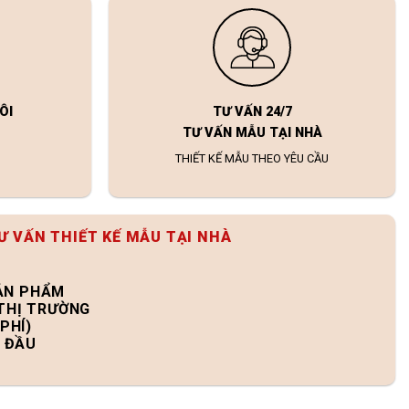
ÔI
TƯ VẤN 24/7
TƯ VẤN MẪU TẠI NHÀ
THIẾT KẾ MẪU THEO YÊU CẦU
Ư VẤN THIẾT KẾ MẪU TẠI NHÀ
SẢN PHẨM
 THỊ TRƯỜNG
PHÍ)
N ĐẦU