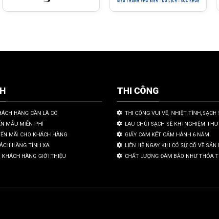
CH
THI CÔNG
HÁCH HÀNG CẦN LÀ CÓ
THI CÔNG VUI VẼ, NHIỆT TÌNH,SẠCH 
ẤN MẪU MIỄN PHÍ
LAU CHÙI SẠCH SẼ KHI NGHIỆM THU
YẾN MÃI CHO KHÁCH HÀNG
GIẤY CAM KẾT CẢM HÀNH 6 NĂM
HÁCH HÀNG TỈNH XA
LIÊN HỆ NGAY KHI CÓ SỰ CỐ VỀ SẢ
 KHÁCH HÀNG GIỚI THIỆU
CHẤT LƯỢNG ĐÀM BẢO NHƯ THỎA 