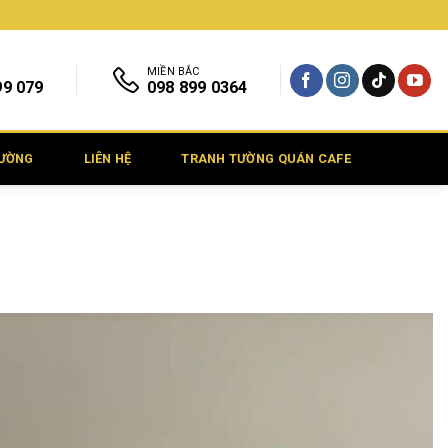
MIỀN BẮC
99 079
098 899 0364
TƯỜNG
LIÊN HỆ
TRANH TƯỜNG QUÁN CAFE