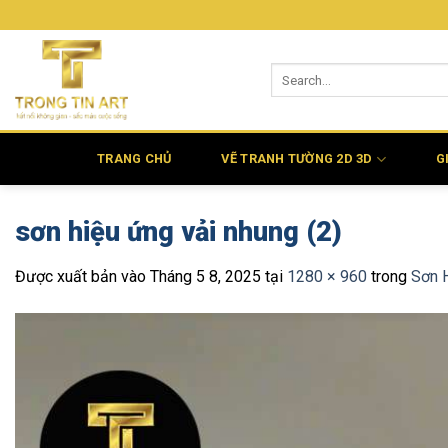
Bỏ
qua
nội
dung
TRANG CHỦ
VẼ TRANH TƯỜNG 2D 3D
G
sơn hiệu ứng vải nhung (2)
Được xuất bản vào
Tháng 5 8, 2025
tại
1280 × 960
trong
Sơn 