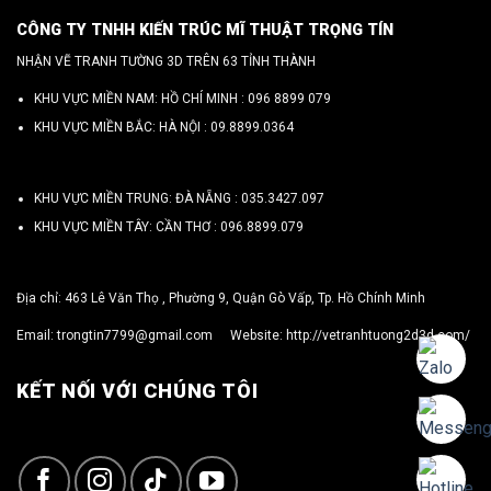
CÔNG TY TNHH KIẾN TRÚC MĨ THUẬT TRỌNG TÍN
NHẬN VẼ TRANH TƯỜNG 3D TRÊN 63 TỈNH THÀNH
KHU VỰC MIỀN NAM: HỒ CHÍ MINH :
096 8899 079
KHU VỰC MIỀN BẮC: HÀ NỘI :
09.8899.0364
KHU VỰC MIỀN TRUNG: ĐÀ NẴNG :
035.3427.097
KHU VỰC MIỀN TÂY: CẦN THƠ :
096.8899.079
Địa chỉ: 463 Lê Văn Thọ , Phường 9, Quận Gò Vấp, Tp. Hồ Chính Minh
Email:
trongtin7799@gmail.com
Website:
http://vetranhtuong2d3d.com/
KẾT NỐI VỚI CHÚNG TÔI