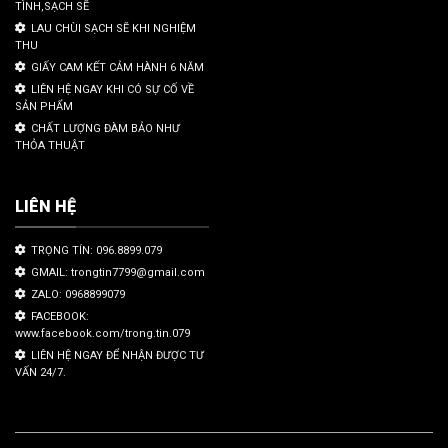
TÌNH,SẠCH SẼ
LAU CHÙI SẠCH SẼ KHI NGHIỆM
THU
GIẤY CAM KẾT CẢM HÀNH 6 NĂM
LIÊN HỆ NGAY KHI CÓ SỰ CỐ VỀ
SẢN PHẨM
CHẤT LƯỢNG ĐÀM BẢO NHƯ
THỎA THUẬT
LIÊN HỆ
TRỌNG TÍN: 096.8899.079
GMAIL: trongtin7799@gmail.com
ZALO: 0968899079
FACEBOOK:
www.facebook.com/trong.tin.079
LIÊN HỆ NGAY ĐỂ NHẬN ĐƯỢC TƯ
VẤN 24/7.