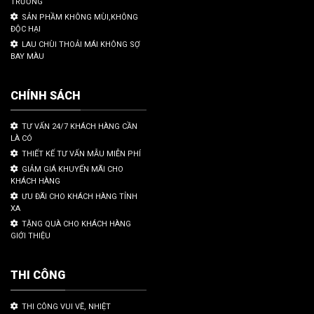
TRƯỜNG
SẢN PHẦM KHÔNG MÙI,KHÔNG
ĐỘC HẠI
LAU CHÙI THOẢI MÁI KHÔNG SỢ
BAY MÀU
CHÍNH SÁCH
TƯ VẤN 24/7 KHÁCH HÀNG CẦN
LÀ CÓ
THIẾT KẾ TƯ VẤN MẪU MIỄN PHÍ
GIẢM GIÁ KHUYẾN MÃI CHO
KHÁCH HÀNG
ƯU ĐÃI CHO KHÁCH HÀNG TỈNH
XA
TẶNG QUÀ CHO KHÁCH HÀNG
GIỚI THIỆU
THI CÔNG
THI CÔNG VUI VẼ, NHIỆT