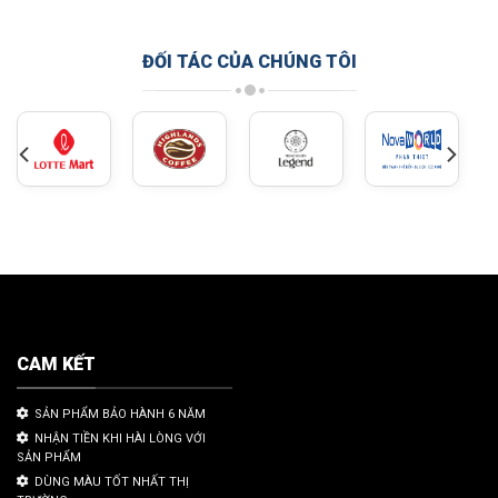
ĐỐI TÁC CỦA CHÚNG TÔI
CAM KẾT
SẢN PHẨM BẢO HÀNH 6 NĂM
NHẬN TIỀN KHI HÀI LÒNG VỚI
SẢN PHẨM
DÙNG MÀU TỐT NHẤT THỊ