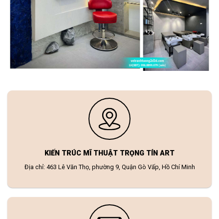
KIẾN TRÚC MĨ THUẬT TRỌNG TÍN ART
Địa chỉ: 463 Lê Văn Thọ, phường 9, Quận Gò Vấp, Hồ Chí Minh