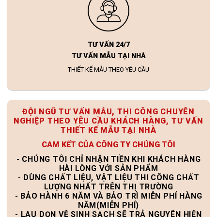
TƯ VẤN 24/7
TƯ VẤN MẪU TẠI NHÀ
THIẾT KẾ MẪU THEO YÊU CẦU
ĐỘI NGŨ TƯ VẤN MẪU, THI CÔNG CHUYÊN
NGHIỆP THEO YÊU CẦU KHÁCH HÀNG, TƯ VẤN
THIẾT KẾ MẪU TẠI NHÀ
CAM KẾT CỦA CÔNG TY CHÚNG TÔI
- CHÚNG TÔI CHỈ NHẬN TIỀN KHI KHÁCH HÀNG
HÀI LÒNG VỚI SẢN PHẨM
- DÙNG CHẤT LIỆU, VẬT LIỆU THI CÔNG CHẤT
LƯỢNG NHẤT TRÊN THỊ TRƯỜNG
- BẢO HÀNH 6 NĂM VÀ BẢO TRÌ MIỄN PHÍ HÀNG
NĂM(MIỄN PHÍ)
- LAU DỌN VỆ SINH SẠCH SẼ TRẢ NGUYÊN HIỆN