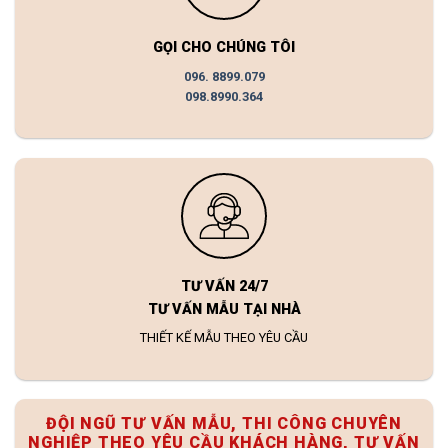
GỌI CHO CHÚNG TÔI
096. 8899.079
098.8990.364
TƯ VẤN 24/7
TƯ VẤN MẪU TẠI NHÀ
THIẾT KẾ MẪU THEO YÊU CẦU
ĐỘI NGŨ TƯ VẤN MẪU, THI CÔNG CHUYÊN
NGHIỆP THEO YÊU CẦU KHÁCH HÀNG, TƯ VẤN