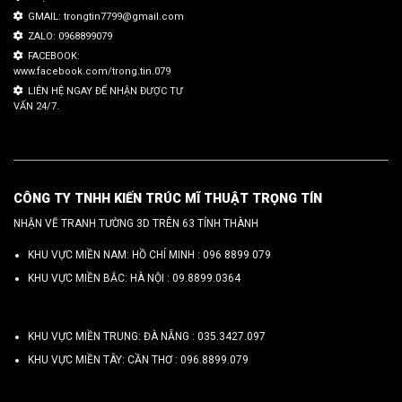
GMAIL: trongtin7799@gmail.com
ZALO: 0968899079
FACEBOOK:
www.facebook.com/trong.tin.079
LIÊN HỆ NGAY ĐỂ NHẬN ĐƯỢC TƯ
VẤN 24/7.
CÔNG TY TNHH KIẾN TRÚC MĨ THUẬT TRỌNG TÍN
NHẬN VẼ TRANH TƯỜNG 3D TRÊN 63 TỈNH THÀNH
KHU VỰC MIỀN NAM: HỒ CHÍ MINH :
096 8899 079
KHU VỰC MIỀN BẮC: HÀ NỘI :
09.8899.0364
KHU VỰC MIỀN TRUNG: ĐÀ NẴNG :
035.3427.097
KHU VỰC MIỀN TÂY: CẦN THƠ :
096.8899.079