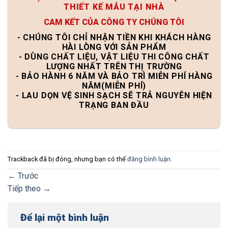
THIẾT KẾ MẪU TẠI NHÀ
CAM KẾT CỦA CÔNG TY CHÚNG TÔI
- CHÚNG TÔI CHỈ NHẬN TIỀN KHI KHÁCH HÀNG
HÀI LÒNG VỚI SẢN PHẨM
- DÙNG CHẤT LIỆU, VẬT LIỆU THI CÔNG CHẤT
LƯỢNG NHẤT TRÊN THỊ TRƯỜNG
- BẢO HÀNH 6 NĂM VÀ BẢO TRÌ MIỄN PHÍ HÀNG
NĂM(MIỄN PHÍ)
- LAU DỌN VỆ SINH SẠCH SẼ TRẢ NGUYÊN HIỆN
TRẠNG BAN ĐẦU
Trackback đã bị đóng, nhưng bạn có thể
đăng bình luận
.
←
Trước
Tiếp theo
→
Để lại một bình luận