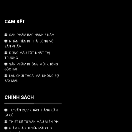
CAM KẾT
SẢN PHẨM BẢO HÀNH 6 NĂM
NHẬN TIỀN KHI HÀI LÒNG VỚI
SẢN PHẨM
DÙNG MÀU TỐT NHẤT THỊ
TRƯỜNG
SẢN PHẦM KHÔNG MÙI,KHÔNG
ĐỘC HẠI
LAU CHÙI THOẢI MÁI KHÔNG SỢ
BAY MÀU
CHÍNH SÁCH
TƯ VẤN 24/7 KHÁCH HÀNG CẦN
LÀ CÓ
THIẾT KẾ TƯ VẤN MẪU MIỄN PHÍ
GIẢM GIÁ KHUYẾN MÃI CHO