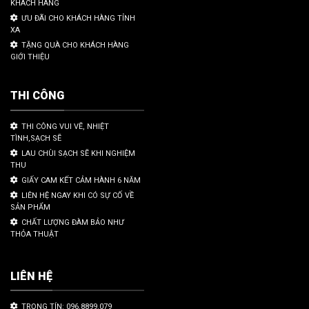
KHÁCH HÀNG
ƯU ĐÃI CHO KHÁCH HÀNG TỈNH
XA
TẶNG QUÀ CHO KHÁCH HÀNG
GIỚI THIỆU
THI CÔNG
THI CÔNG VUI VẼ, NHIỆT
TÌNH,SẠCH SẼ
LAU CHÙI SẠCH SẼ KHI NGHIỆM
THU
GIẤY CAM KẾT CẢM HÀNH 6 NĂM
LIÊN HỆ NGAY KHI CÓ SỰ CỐ VỀ
SẢN PHẨM
CHẤT LƯỢNG ĐÀM BẢO NHƯ
THỎA THUẬT
LIÊN HỆ
TRỌNG TÍN: 096.8899.079