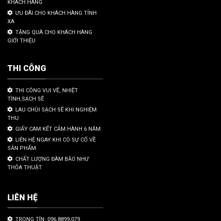
KHÁCH HÀNG
ƯU ĐÃI CHO KHÁCH HÀNG TỈNH
XA
TẶNG QUÀ CHO KHÁCH HÀNG
GIỚI THIỆU
THI CÔNG
THI CÔNG VUI VẼ, NHIỆT
TÌNH,SẠCH SẼ
LAU CHÙI SẠCH SẼ KHI NGHIỆM
THU
GIẤY CAM KẾT CẢM HÀNH 6 NĂM
LIÊN HỆ NGAY KHI CÓ SỰ CỐ VỀ
SẢN PHẨM
CHẤT LƯỢNG ĐÀM BẢO NHƯ
THỎA THUẬT
LIÊN HỆ
TRỌNG TÍN: 096.8899.079