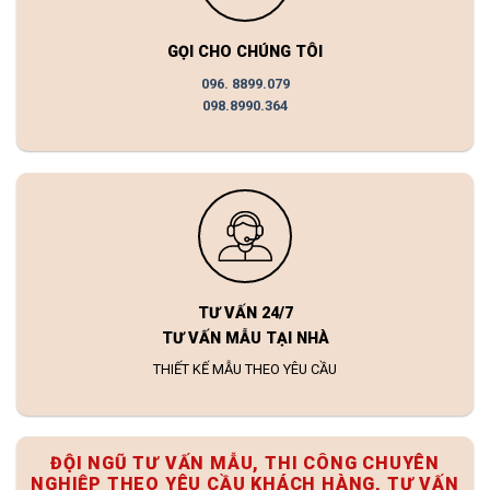
GỌI CHO CHÚNG TÔI
096. 8899.079
098.8990.364
TƯ VẤN 24/7
TƯ VẤN MẪU TẠI NHÀ
THIẾT KẾ MẪU THEO YÊU CẦU
ĐỘI NGŨ TƯ VẤN MẪU, THI CÔNG CHUYÊN
NGHIỆP THEO YÊU CẦU KHÁCH HÀNG, TƯ VẤN