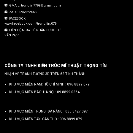
GMAIL: trongtin7799@gmail.com
ZALO: 0968899079
FACEBOOK:
www.facebook.com/trong.tin.079
LIÊN HỆ NGAY ĐỂ NHẬN ĐƯỢC TƯ
VẤN 24/7.
CÔNG TY TNHH KIẾN TRÚC MĨ THUẬT TRỌNG TÍN
NHẬN VẼ TRANH TƯỜNG 3D TRÊN 63 TỈNH THÀNH
KHU VỰC MIỀN NAM: HỒ CHÍ MINH :
096 8899 079
KHU VỰC MIỀN BẮC: HÀ NỘI :
09.8899.0364
KHU VỰC MIỀN TRUNG: ĐÀ NẴNG :
035.3427.097
KHU VỰC MIỀN TÂY: CẦN THƠ :
096.8899.079