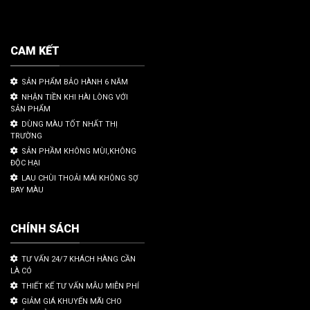
CAM KẾT
SẢN PHẨM BẢO HÀNH 6 NĂM
NHẬN TIỀN KHI HÀI LÒNG VỚI
SẢN PHẨM
DÙNG MÀU TỐT NHẤT THỊ
TRƯỜNG
SẢN PHẦM KHÔNG MÙI,KHÔNG
ĐỘC HẠI
LAU CHÙI THOẢI MÁI KHÔNG SỢ
BAY MÀU
CHÍNH SÁCH
TƯ VẤN 24/7 KHÁCH HÀNG CẦN
LÀ CÓ
THIẾT KẾ TƯ VẤN MẪU MIỄN PHÍ
GIẢM GIÁ KHUYẾN MÃI CHO