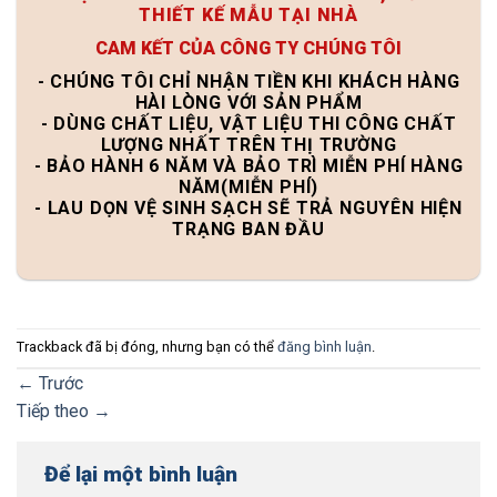
THIẾT KẾ MẪU TẠI NHÀ
CAM KẾT CỦA CÔNG TY CHÚNG TÔI
- CHÚNG TÔI CHỈ NHẬN TIỀN KHI KHÁCH HÀNG
HÀI LÒNG VỚI SẢN PHẨM
- DÙNG CHẤT LIỆU, VẬT LIỆU THI CÔNG CHẤT
LƯỢNG NHẤT TRÊN THỊ TRƯỜNG
- BẢO HÀNH 6 NĂM VÀ BẢO TRÌ MIỄN PHÍ HÀNG
NĂM(MIỄN PHÍ)
- LAU DỌN VỆ SINH SẠCH SẼ TRẢ NGUYÊN HIỆN
TRẠNG BAN ĐẦU
Trackback đã bị đóng, nhưng bạn có thể
đăng bình luận
.
←
Trước
Tiếp theo
→
Để lại một bình luận