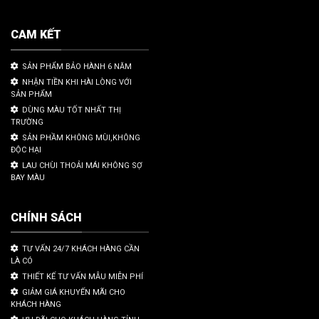
CAM KẾT
SẢN PHẨM BẢO HÀNH 6 NĂM
NHẬN TIỀN KHI HÀI LÒNG VỚI
SẢN PHẨM
DÙNG MÀU TỐT NHẤT THỊ
TRƯỜNG
SẢN PHẦM KHÔNG MÙI,KHÔNG
ĐỘC HẠI
LAU CHÙI THOẢI MÁI KHÔNG SỢ
BAY MÀU
CHÍNH SÁCH
TƯ VẤN 24/7 KHÁCH HÀNG CẦN
LÀ CÓ
THIẾT KẾ TƯ VẤN MẪU MIỄN PHÍ
GIẢM GIÁ KHUYẾN MÃI CHO
KHÁCH HÀNG