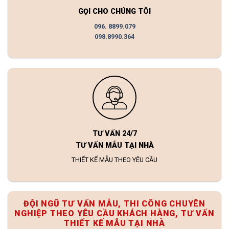
GỌI CHO CHÚNG TÔI
096. 8899.079
098.8990.364
TƯ VẤN 24/7
TƯ VẤN MẪU TẠI NHÀ
THIẾT KẾ MẪU THEO YÊU CẦU
ĐỘI NGŨ TƯ VẤN MẪU, THI CÔNG CHUYÊN
NGHIỆP THEO YÊU CẦU KHÁCH HÀNG, TƯ VẤN
THIẾT KẾ MẪU TẠI NHÀ