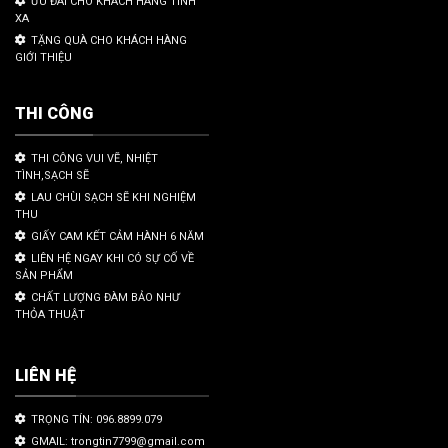
ƯU ĐÃI CHO KHÁCH HÀNG TỈNH
XA
TẶNG QUÀ CHO KHÁCH HÀNG
GIỚI THIỆU
THI CÔNG
THI CÔNG VUI VẼ, NHIỆT
TÌNH,SẠCH SẼ
LAU CHÙI SẠCH SẼ KHI NGHIỆM
THU
GIẤY CAM KẾT CẢM HÀNH 6 NĂM
LIÊN HỆ NGAY KHI CÓ SỰ CỐ VỀ
SẢN PHẨM
CHẤT LƯỢNG ĐÀM BẢO NHƯ
THỎA THUẬT
LIÊN HỆ
TRỌNG TÍN: 096.8899.079
GMAIL: trongtin7799@gmail.com