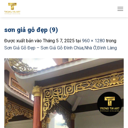
Bỏ
qua
nội
dung
sơn giả gỗ đẹp (9)
Được xuất bản vào
Tháng 5 7, 2025
tại
960 × 1280
trong
Sơn Giả Gỗ Đẹp – Sơn Giả Gỗ Đình Chùa,Nhà Ở,Đình Làng