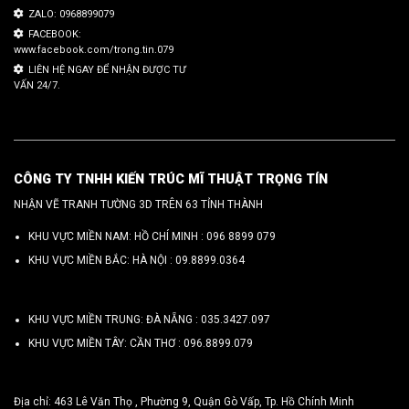
ZALO: 0968899079
FACEBOOK:
www.facebook.com/trong.tin.079
LIÊN HỆ NGAY ĐỂ NHẬN ĐƯỢC TƯ
VẤN 24/7.
CÔNG TY TNHH KIẾN TRÚC MĨ THUẬT TRỌNG TÍN
NHẬN VẼ TRANH TƯỜNG 3D TRÊN 63 TỈNH THÀNH
KHU VỰC MIỀN NAM: HỒ CHÍ MINH :
096 8899 079
KHU VỰC MIỀN BẮC: HÀ NỘI :
09.8899.0364
KHU VỰC MIỀN TRUNG: ĐÀ NẴNG :
035.3427.097
KHU VỰC MIỀN TÂY: CẦN THƠ :
096.8899.079
Địa chỉ: 463 Lê Văn Thọ , Phường 9, Quận Gò Vấp, Tp. Hồ Chính Minh