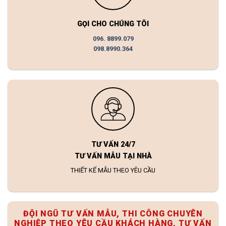
GỌI CHO CHÚNG TÔI
096. 8899.079
098.8990.364
TƯ VẤN 24/7
TƯ VẤN MẪU TẠI NHÀ
THIẾT KẾ MẪU THEO YÊU CẦU
ĐỘI NGŨ TƯ VẤN MẪU, THI CÔNG CHUYÊN
NGHIỆP THEO YÊU CẦU KHÁCH HÀNG, TƯ VẤN