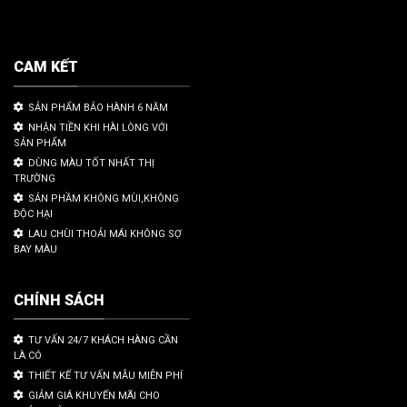
CAM KẾT
SẢN PHẨM BẢO HÀNH 6 NĂM
NHẬN TIỀN KHI HÀI LÒNG VỚI
SẢN PHẨM
DÙNG MÀU TỐT NHẤT THỊ
TRƯỜNG
SẢN PHẦM KHÔNG MÙI,KHÔNG
ĐỘC HẠI
LAU CHÙI THOẢI MÁI KHÔNG SỢ
BAY MÀU
CHÍNH SÁCH
TƯ VẤN 24/7 KHÁCH HÀNG CẦN
LÀ CÓ
THIẾT KẾ TƯ VẤN MẪU MIỄN PHÍ
GIẢM GIÁ KHUYẾN MÃI CHO