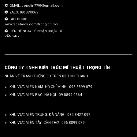
GMAIL: trongtin7799@gmail.com
ZALO: 0968899079
FACEBOOK:
www.facebook.com/trong.tin.079
LIÊN HỆ NGAY ĐỂ NHẬN ĐƯỢC TƯ
VẤN 24/7.
CÔNG TY TNHH KIẾN TRÚC MĨ THUẬT TRỌNG TÍN
NHẬN VẼ TRANH TƯỜNG 3D TRÊN 63 TỈNH THÀNH
KHU VỰC MIỀN NAM: HỒ CHÍ MINH :
096 8899 079
KHU VỰC MIỀN BẮC: HÀ NỘI :
09.8899.0364
KHU VỰC MIỀN TRUNG: ĐÀ NẴNG :
035.3427.097
KHU VỰC MIỀN TÂY: CẦN THƠ :
096.8899.079