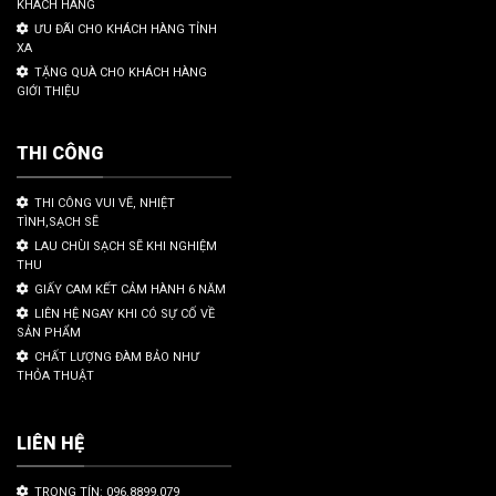
KHÁCH HÀNG
ƯU ĐÃI CHO KHÁCH HÀNG TỈNH
XA
TẶNG QUÀ CHO KHÁCH HÀNG
GIỚI THIỆU
THI CÔNG
THI CÔNG VUI VẼ, NHIỆT
TÌNH,SẠCH SẼ
LAU CHÙI SẠCH SẼ KHI NGHIỆM
THU
GIẤY CAM KẾT CẢM HÀNH 6 NĂM
LIÊN HỆ NGAY KHI CÓ SỰ CỐ VỀ
SẢN PHẨM
CHẤT LƯỢNG ĐÀM BẢO NHƯ
THỎA THUẬT
LIÊN HỆ
TRỌNG TÍN: 096.8899.079