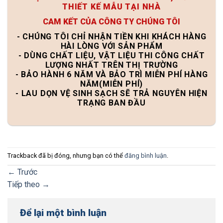
THIẾT KẾ MẪU TẠI NHÀ
CAM KẾT CỦA CÔNG TY CHÚNG TÔI
- CHÚNG TÔI CHỈ NHẬN TIỀN KHI KHÁCH HÀNG
HÀI LÒNG VỚI SẢN PHẨM
- DÙNG CHẤT LIỆU, VẬT LIỆU THI CÔNG CHẤT
LƯỢNG NHẤT TRÊN THỊ TRƯỜNG
- BẢO HÀNH 6 NĂM VÀ BẢO TRÌ MIỄN PHÍ HÀNG
NĂM(MIỄN PHÍ)
- LAU DỌN VỆ SINH SẠCH SẼ TRẢ NGUYÊN HIỆN
TRẠNG BAN ĐẦU
Trackback đã bị đóng, nhưng bạn có thể
đăng bình luận
.
←
Trước
Tiếp theo
→
Để lại một bình luận