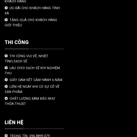
KHÁCH HÀNG
ƯU ĐÃI CHO KHÁCH HÀNG TỈNH
XA
TẶNG QUÀ CHO KHÁCH HÀNG
GIỚI THIỆU
THI CÔNG
THI CÔNG VUI VẼ, NHIỆT
TÌNH,SẠCH SẼ
LAU CHÙI SẠCH SẼ KHI NGHIỆM
THU
GIẤY CAM KẾT CẢM HÀNH 6 NĂM
LIÊN HỆ NGAY KHI CÓ SỰ CỐ VỀ
SẢN PHẨM
CHẤT LƯỢNG ĐÀM BẢO NHƯ
THỎA THUẬT
LIÊN HỆ
TRỌNG TÍN: 096.8899.079