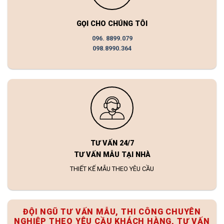
GỌI CHO CHÚNG TÔI
096. 8899.079
098.8990.364
TƯ VẤN 24/7
TƯ VẤN MẪU TẠI NHÀ
THIẾT KẾ MẪU THEO YÊU CẦU
ĐỘI NGŨ TƯ VẤN MẪU, THI CÔNG CHUYÊN
NGHIỆP THEO YÊU CẦU KHÁCH HÀNG, TƯ VẤN