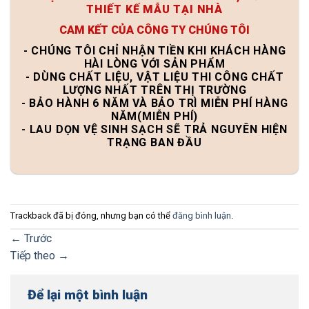
THIẾT KẾ MẪU TẠI NHÀ
CAM KẾT CỦA CÔNG TY CHÚNG TÔI
- CHÚNG TÔI CHỈ NHẬN TIỀN KHI KHÁCH HÀNG
HÀI LÒNG VỚI SẢN PHẨM
- DÙNG CHẤT LIỆU, VẬT LIỆU THI CÔNG CHẤT
LƯỢNG NHẤT TRÊN THỊ TRƯỜNG
- BẢO HÀNH 6 NĂM VÀ BẢO TRÌ MIỄN PHÍ HÀNG
NĂM(MIỄN PHÍ)
- LAU DỌN VỆ SINH SẠCH SẼ TRẢ NGUYÊN HIỆN
TRẠNG BAN ĐẦU
Trackback đã bị đóng, nhưng bạn có thể
đăng bình luận
.
←
Trước
Tiếp theo
→
Để lại một bình luận