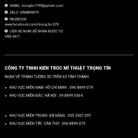
GMAIL: trongtin7799@gmail.com
ZALO: 0968899079
FACEBOOK:
www.facebook.com/trong.tin.079
LIÊN HỆ NGAY ĐỂ NHẬN ĐƯỢC TƯ
VẤN 24/7.
CÔNG TY TNHH KIẾN TRÚC MĨ THUẬT TRỌNG TÍN
NHẬN VẼ TRANH TƯỜNG 3D TRÊN 63 TỈNH THÀNH
KHU VỰC MIỀN NAM: HỒ CHÍ MINH :
096 8899 079
KHU VỰC MIỀN BẮC: HÀ NỘI :
09.8899.0364
KHU VỰC MIỀN TRUNG: ĐÀ NẴNG :
035.3427.097
KHU VỰC MIỀN TÂY: CẦN THƠ :
096.8899.079