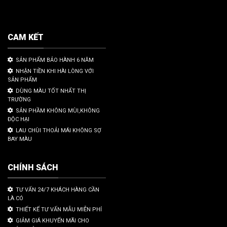
CAM KẾT
SẢN PHẨM BẢO HÀNH 6 NĂM
NHẬN TIỀN KHI HÀI LÒNG VỚI
SẢN PHẨM
DÙNG MÀU TỐT NHẤT THỊ
TRƯỜNG
SẢN PHẦM KHÔNG MÙI,KHÔNG
ĐỘC HẠI
LAU CHÙI THOẢI MÁI KHÔNG SỢ
BAY MÀU
CHÍNH SÁCH
TƯ VẤN 24/7 KHÁCH HÀNG CẦN
LÀ CÓ
THIẾT KẾ TƯ VẤN MẪU MIỄN PHÍ
GIẢM GIÁ KHUYẾN MÃI CHO