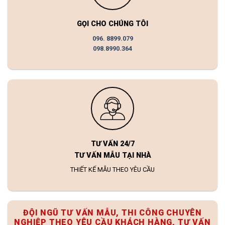
GỌI CHO CHÚNG TÔI
096. 8899.079
098.8990.364
TƯ VẤN 24/7
TƯ VẤN MẪU TẠI NHÀ
THIẾT KẾ MẪU THEO YÊU CẦU
ĐỘI NGŨ TƯ VẤN MẪU, THI CÔNG CHUYÊN
NGHIỆP THEO YÊU CẦU KHÁCH HÀNG, TƯ VẤN