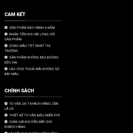
CAM KẾT
SẢN PHẨM BẢO HÀNH 6 NĂM
NHẬN TIỀN KHI HÀI LÒNG VỚI
SẢN PHẨM
DÙNG MÀU TỐT NHẤT THỊ
TRƯỜNG
SẢN PHẦM KHÔNG MÙI,KHÔNG
ĐỘC HẠI
LAU CHÙI THOẢI MÁI KHÔNG SỢ
BAY MÀU
CHÍNH SÁCH
TƯ VẤN 24/7 KHÁCH HÀNG CẦN
LÀ CÓ
THIẾT KẾ TƯ VẤN MẪU MIỄN PHÍ
GIẢM GIÁ KHUYẾN MÃI CHO
KHÁCH HÀNG