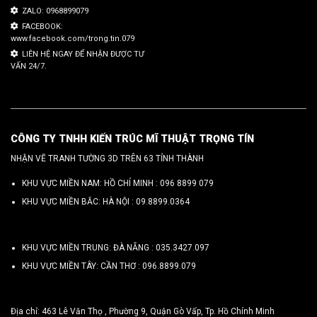
ZALO: 0968899079
FACEBOOK:
www.facebook.com/trong.tin.079
LIÊN HỆ NGAY ĐỂ NHẬN ĐƯỢC TƯ
VẤN 24/7.
CÔNG TY TNHH KIẾN TRÚC MĨ THUẬT TRỌNG TÍN
NHẬN VẼ TRANH TƯỜNG 3D TRÊN 63 TỈNH THÀNH
KHU VỰC MIỀN NAM: HỒ CHÍ MINH :
096 8899 079
KHU VỰC MIỀN BẮC: HÀ NỘI :
09.8899.0364
KHU VỰC MIỀN TRUNG: ĐÀ NẴNG :
035.3427.097
KHU VỰC MIỀN TÂY: CẦN THƠ :
096.8899.079
Địa chỉ: 463 Lê Văn Thọ , Phường 9, Quận Gò Vấp, Tp. Hồ Chính Minh