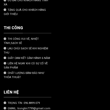
ƯU ĐÃI CHO KHÁCH HÀNG TỈNH
XA
TẶNG QUÀ CHO KHÁCH HÀNG
GIỚI THIỆU
THI CÔNG
THI CÔNG VUI VẼ, NHIỆT
TÌNH,SẠCH SẼ
LAU CHÙI SẠCH SẼ KHI NGHIỆM
THU
GIẤY CAM KẾT CẢM HÀNH 6 NĂM
LIÊN HỆ NGAY KHI CÓ SỰ CỐ VỀ
SẢN PHẨM
CHẤT LƯỢNG ĐÀM BẢO NHƯ
THỎA THUẬT
LIÊN HỆ
TRỌNG TÍN: 096.8899.079
GMAIL: trongtin7799@gmail.com