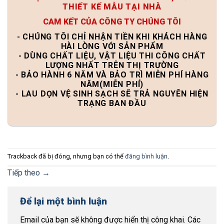
THIẾT KẾ MẪU TẠI NHÀ
CAM KẾT CỦA CÔNG TY CHÚNG TÔI
- CHÚNG TÔI CHỈ NHẬN TIỀN KHI KHÁCH HÀNG
HÀI LÒNG VỚI SẢN PHẨM
- DÙNG CHẤT LIỆU, VẬT LIỆU THI CÔNG CHẤT
LƯỢNG NHẤT TRÊN THỊ TRƯỜNG
- BẢO HÀNH 6 NĂM VÀ BẢO TRÌ MIỄN PHÍ HÀNG
NĂM(MIỄN PHÍ)
- LAU DỌN VỆ SINH SẠCH SẼ TRẢ NGUYÊN HIỆN
TRẠNG BAN ĐẦU
Trackback đã bị đóng, nhưng bạn có thể
đăng bình luận
.
Tiếp theo
→
Để lại một bình luận
Email của bạn sẽ không được hiển thị công khai.
Các