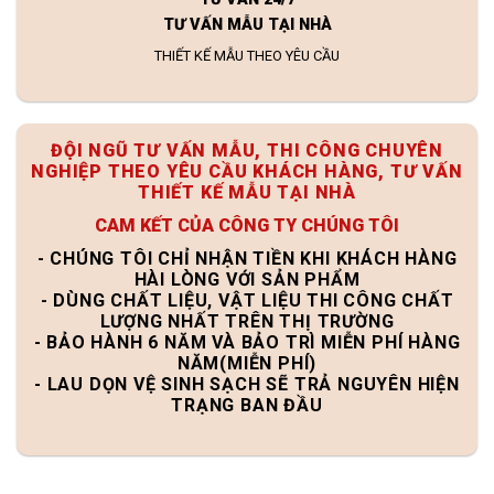
TƯ VẤN MẪU TẠI NHÀ
THIẾT KẾ MẪU THEO YÊU CẦU
ĐỘI NGŨ TƯ VẤN MẪU, THI CÔNG CHUYÊN
NGHIỆP THEO YÊU CẦU KHÁCH HÀNG, TƯ VẤN
THIẾT KẾ MẪU TẠI NHÀ
CAM KẾT CỦA CÔNG TY CHÚNG TÔI
- CHÚNG TÔI CHỈ NHẬN TIỀN KHI KHÁCH HÀNG
HÀI LÒNG VỚI SẢN PHẨM
- DÙNG CHẤT LIỆU, VẬT LIỆU THI CÔNG CHẤT
LƯỢNG NHẤT TRÊN THỊ TRƯỜNG
- BẢO HÀNH 6 NĂM VÀ BẢO TRÌ MIỄN PHÍ HÀNG
NĂM(MIỄN PHÍ)
- LAU DỌN VỆ SINH SẠCH SẼ TRẢ NGUYÊN HIỆN
TRẠNG BAN ĐẦU