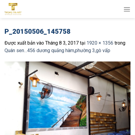
Bỏ
qua
nội
dung
P_20150506_145758
Được xuất bản vào
Tháng 8 3, 2017
tại
1920 × 1356
trong
Quán sen…456 dương quảng hàm,phường 3,gò vấp