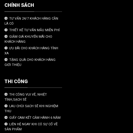
CHÍNH SÁCH
TƯ VẤN 24/7 KHÁCH HÀNG CẦN
LÀ CÓ
THIẾT KẾ TƯ VẤN MẪU MIỄN PHÍ
GIẢM GIÁ KHUYẾN MÃI CHO
KHÁCH HÀNG
ƯU ĐÃI CHO KHÁCH HÀNG TỈNH
XA
TẶNG QUÀ CHO KHÁCH HÀNG
GIỚI THIỆU
THI CÔNG
THI CÔNG VUI VẼ, NHIỆT
TÌNH,SẠCH SẼ
LAU CHÙI SẠCH SẼ KHI NGHIỆM
THU
GIẤY CAM KẾT CẢM HÀNH 6 NĂM
LIÊN HỆ NGAY KHI CÓ SỰ CỐ VỀ
SẢN PHẨM