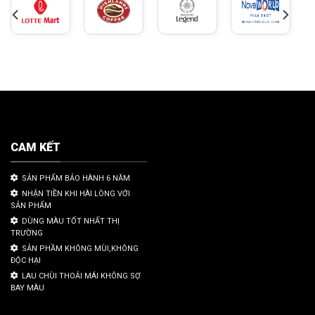
CAM KẾT
SẢN PHẨM BẢO HÀNH 6 NĂM
NHẬN TIỀN KHI HÀI LÒNG VỚI
SẢN PHẨM
DÙNG MÀU TỐT NHẤT THỊ
TRƯỜNG
SẢN PHẦM KHÔNG MÙI,KHÔNG
ĐỘC HẠI
LAU CHÙI THOẢI MÁI KHÔNG SỢ
BAY MÀU