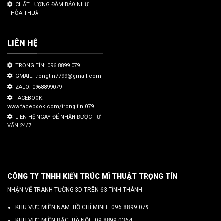
CHẤT LƯỢNG ĐÀM BẢO NHƯ
THỎA THUẬT
LIÊN HỆ
TRỌNG TÍN: 096.8899.079
GMAIL: trongtin7799@gmail.com
ZALO: 0968899079
FACEBOOK:
www.facebook.com/trong.tin.079
LIÊN HỆ NGAY ĐỂ NHẬN ĐƯỢC TƯ
VẤN 24/7.
CÔNG TY TNHH KIẾN TRÚC MĨ THUẬT TRỌNG TÍN
NHẬN VẼ TRANH TƯỜNG 3D TRÊN 63 TỈNH THÀNH
KHU VỰC MIỀN NAM: HỒ CHÍ MINH :
096 8899 079
KHU VỰC MIỀN BẮC: HÀ NỘI :
09.8899.0364