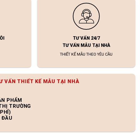
ÔI
TƯ VẤN 24/7
TƯ VẤN MẪU TẠI NHÀ
THIẾT KẾ MẪU THEO YÊU CẦU
Ư VẤN THIẾT KẾ MẪU TẠI NHÀ
SẢN PHẨM
 THỊ TRƯỜNG
PHÍ)
N ĐẦU