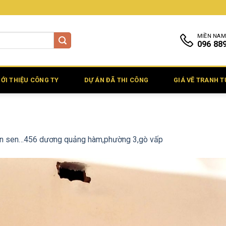
MIỀN NAM
096 88
IỚI THIỆU CÔNG TY
DỰ ÁN ĐÃ THI CÔNG
GIÁ VẼ TRANH 
n sen…456 dương quảng hàm,phường 3,gò vấp