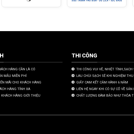
CH
THI CÔNG
HÁCH HÀNG CẦN LÀ CÓ
THI CÔNG VUI VẼ, NHIỆT TÌNH,SẠCH 
ẤN MẪU MIỄN PHÍ
LAU CHÙI SẠCH SẼ KHI NGHIỆM THU
YẾN MÃI CHO KHÁCH HÀNG
GIẤY CAM KẾT CẢM HÀNH 6 NĂM
HÁCH HÀNG TỈNH XA
LIÊN HỆ NGAY KHI CÓ SỰ CỐ VỀ SẢ
 KHÁCH HÀNG GIỚI THIỆU
CHẤT LƯỢNG ĐÀM BẢO NHƯ THỎA 