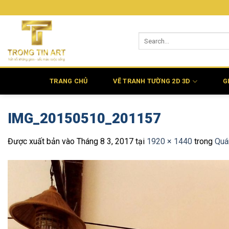
Bỏ
qua
nội
dung
TRANG CHỦ
VẼ TRANH TƯỜNG 2D 3D
G
IMG_20150510_201157
Được xuất bản vào
Tháng 8 3, 2017
tại
1920 × 1440
trong
Quá