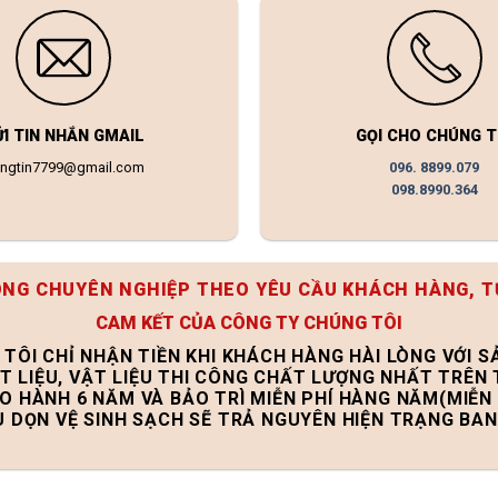
ỬI TIN NHẮN GMAIL
GỌI CHO CHÚNG T
ongtin7799@gmail.com
096. 8899.079
098.8990.364
ÔNG CHUYÊN NGHIỆP THEO YÊU CẦU KHÁCH HÀNG, T
CAM KẾT CỦA CÔNG TY CHÚNG TÔI
 TÔI CHỈ NHẬN TIỀN KHI KHÁCH HÀNG HÀI LÒNG VỚI 
T LIỆU, VẬT LIỆU THI CÔNG CHẤT LƯỢNG NHẤT TRÊN
ẢO HÀNH 6 NĂM VÀ BẢO TRÌ MIỄN PHÍ HÀNG NĂM(MIỄN 
U DỌN VỆ SINH SẠCH SẼ TRẢ NGUYÊN HIỆN TRẠNG BA