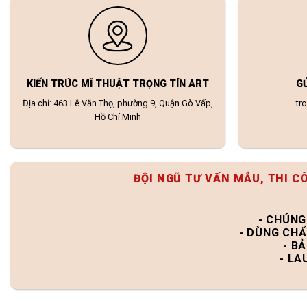
KIẾN TRÚC MĨ THUẬT TRỌNG TÍN ART
G
Địa chỉ: 463 Lê Văn Thọ, phường 9, Quận Gò Vấp,
tr
Hồ Chí Minh
ĐỘI NGŨ TƯ VẤN MẪU, THI C
- CHÚNG
- DÙNG CHẤ
- B
- LA