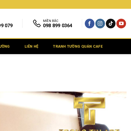
MIỀN BẮC
99 079
098 899 0364
TƯỜNG
LIÊN HỆ
TRANH TƯỜNG QUÁN CAFE