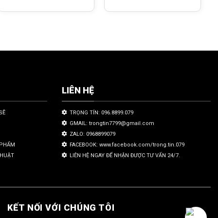
LIÊN HỆ
SẼ
TRỌNG TÍN: 096.8899.079
GMAIL: trongtin7799@gmail.com
ZALO: 0968899079
N PHẨM
FACEBOOK: www.facebook.com/trong.tin.079
THUẬT
LIÊN HỆ NGAY ĐỂ NHẬN ĐƯỢC TƯ VẤN 24/7.
KẾT NỐI VỚI CHÚNG TÔI