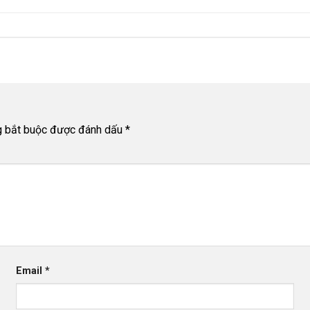
g bắt buộc được đánh dấu
*
Email
*