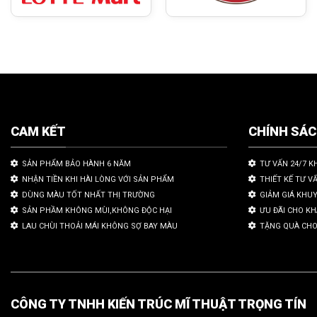
CAM KẾT
CHÍNH SÁ
SẢN PHẨM BẢO HÀNH 6 NĂM
TƯ VẤN 24/7 K
NHẬN TIỀN KHI HÀI LÒNG VỚI SẢN PHẨM
THIẾT KẾ TƯ V
DÙNG MÀU TỐT NHẤT THỊ TRƯỜNG
GIẢM GIÁ KHU
SẢN PHẦM KHÔNG MÙI,KHÔNG ĐỘC HẠI
ƯU ĐÃI CHO K
LAU CHÙI THOẢI MÁI KHÔNG SỢ BAY MÀU
TẶNG QUÀ CHO
CÔNG TY TNHH KIẾN TRÚC MĨ THUẬT TRỌNG TÍN