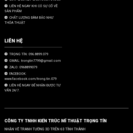
LIÊN HỆ NGAY KHI CÓ SỰ CỐ VỀ
SẢN PHẨM
CHẤT LƯỢNG ĐÀM BẢO NHƯ
THỎA THUẬT
LIÊN HỆ
TRỌNG TÍN: 096.8899.079
GMAIL: trongtin7799@gmail.com
ZALO: 0968899079
FACEBOOK:
www.facebook.com/trong.tin.079
LIÊN HỆ NGAY ĐỂ NHẬN ĐƯỢC TƯ
VẤN 24/7.
CÔNG TY TNHH KIẾN TRÚC MĨ THUẬT TRỌNG TÍN
NHẬN VẼ TRANH TƯỜNG 3D TRÊN 63 TỈNH THÀNH