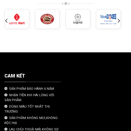
CAM KẾT
SẢN PHẨM BẢO HÀNH 6 NĂM
NHẬN TIỀN KHI HÀI LÒNG VỚI
SẢN PHẨM
DÙNG MÀU TỐT NHẤT THỊ
TRƯỜNG
SẢN PHẦM KHÔNG MÙI,KHÔNG
ĐỘC HẠI
LAU CHÙI THOẢI MÁI KHÔNG SỢ