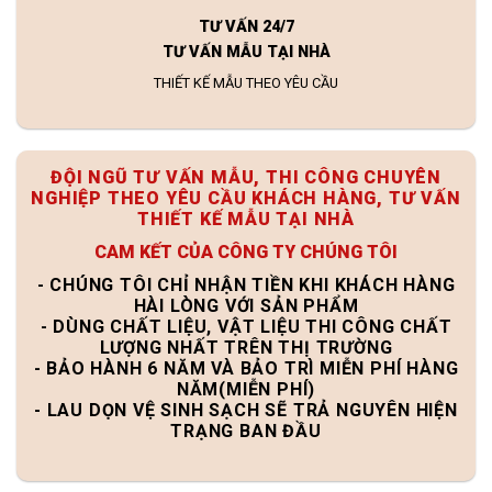
TƯ VẤN 24/7
TƯ VẤN MẪU TẠI NHÀ
THIẾT KẾ MẪU THEO YÊU CẦU
ĐỘI NGŨ TƯ VẤN MẪU, THI CÔNG CHUYÊN
NGHIỆP THEO YÊU CẦU KHÁCH HÀNG, TƯ VẤN
THIẾT KẾ MẪU TẠI NHÀ
CAM KẾT CỦA CÔNG TY CHÚNG TÔI
- CHÚNG TÔI CHỈ NHẬN TIỀN KHI KHÁCH HÀNG
HÀI LÒNG VỚI SẢN PHẨM
- DÙNG CHẤT LIỆU, VẬT LIỆU THI CÔNG CHẤT
LƯỢNG NHẤT TRÊN THỊ TRƯỜNG
- BẢO HÀNH 6 NĂM VÀ BẢO TRÌ MIỄN PHÍ HÀNG
NĂM(MIỄN PHÍ)
- LAU DỌN VỆ SINH SẠCH SẼ TRẢ NGUYÊN HIỆN
TRẠNG BAN ĐẦU