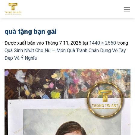
Bỏ
qua
nội
dung
quà tặng bạn gái
Được xuất bản vào
Tháng 7 11, 2025
tại
1440 × 2560
trong
Quà Sinh Nhật Cho Nữ – Món Quà Tranh Chân Dung Vẽ Tay
Đẹp Và Ý Nghĩa