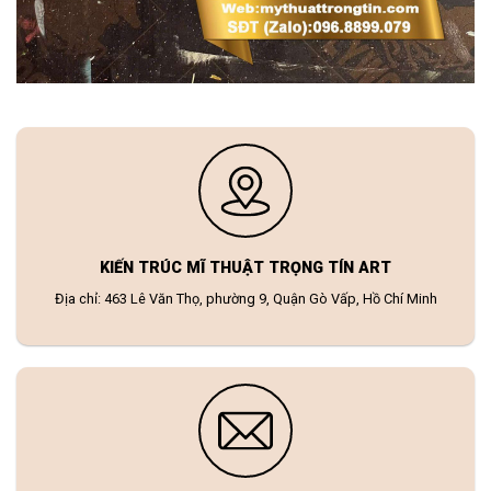
KIẾN TRÚC MĨ THUẬT TRỌNG TÍN ART
Địa chỉ: 463 Lê Văn Thọ, phường 9, Quận Gò Vấp, Hồ Chí Minh