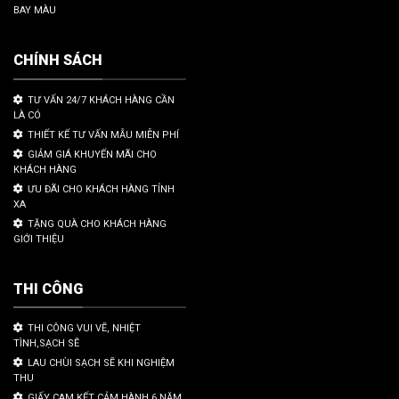
BAY MÀU
CHÍNH SÁCH
TƯ VẤN 24/7 KHÁCH HÀNG CẦN
LÀ CÓ
THIẾT KẾ TƯ VẤN MẪU MIỄN PHÍ
GIẢM GIÁ KHUYẾN MÃI CHO
KHÁCH HÀNG
ƯU ĐÃI CHO KHÁCH HÀNG TỈNH
XA
TẶNG QUÀ CHO KHÁCH HÀNG
GIỚI THIỆU
THI CÔNG
THI CÔNG VUI VẼ, NHIỆT
TÌNH,SẠCH SẼ
LAU CHÙI SẠCH SẼ KHI NGHIỆM
THU
GIẤY CAM KẾT CẢM HÀNH 6 NĂM