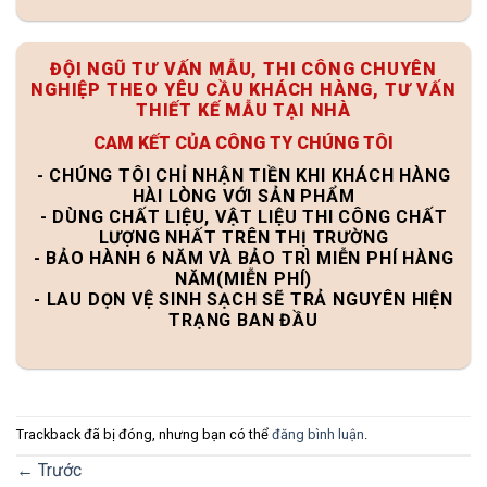
ĐỘI NGŨ TƯ VẤN MẪU, THI CÔNG CHUYÊN
NGHIỆP THEO YÊU CẦU KHÁCH HÀNG, TƯ VẤN
THIẾT KẾ MẪU TẠI NHÀ
CAM KẾT CỦA CÔNG TY CHÚNG TÔI
- CHÚNG TÔI CHỈ NHẬN TIỀN KHI KHÁCH HÀNG
HÀI LÒNG VỚI SẢN PHẨM
- DÙNG CHẤT LIỆU, VẬT LIỆU THI CÔNG CHẤT
LƯỢNG NHẤT TRÊN THỊ TRƯỜNG
- BẢO HÀNH 6 NĂM VÀ BẢO TRÌ MIỄN PHÍ HÀNG
NĂM(MIỄN PHÍ)
- LAU DỌN VỆ SINH SẠCH SẼ TRẢ NGUYÊN HIỆN
TRẠNG BAN ĐẦU
Trackback đã bị đóng, nhưng bạn có thể
đăng bình luận
.
←
Trước