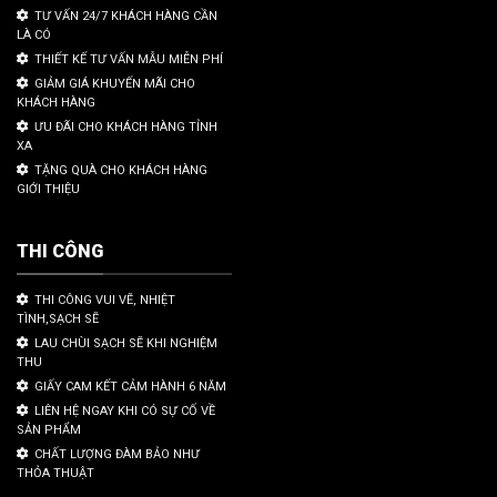
TƯ VẤN 24/7 KHÁCH HÀNG CẦN
LÀ CÓ
THIẾT KẾ TƯ VẤN MẪU MIỄN PHÍ
GIẢM GIÁ KHUYẾN MÃI CHO
KHÁCH HÀNG
ƯU ĐÃI CHO KHÁCH HÀNG TỈNH
XA
TẶNG QUÀ CHO KHÁCH HÀNG
GIỚI THIỆU
THI CÔNG
THI CÔNG VUI VẼ, NHIỆT
TÌNH,SẠCH SẼ
LAU CHÙI SẠCH SẼ KHI NGHIỆM
THU
GIẤY CAM KẾT CẢM HÀNH 6 NĂM
LIÊN HỆ NGAY KHI CÓ SỰ CỐ VỀ
SẢN PHẨM
CHẤT LƯỢNG ĐÀM BẢO NHƯ
THỎA THUẬT