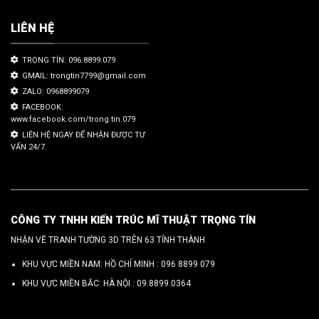
LIÊN HỆ
TRỌNG TÍN: 096.8899.079
GMAIL: trongtin7799@gmail.com
ZALO: 0968899079
FACEBOOK:
www.facebook.com/trong.tin.079
LIÊN HỆ NGAY ĐỂ NHẬN ĐƯỢC TƯ
VẤN 24/7.
CÔNG TY TNHH KIẾN TRÚC MĨ THUẬT TRỌNG TÍN
NHẬN VẼ TRANH TƯỜNG 3D TRÊN 63 TỈNH THÀNH
KHU VỰC MIỀN NAM: HỒ CHÍ MINH :
096 8899 079
KHU VỰC MIỀN BẮC: HÀ NỘI :
09.8899.0364