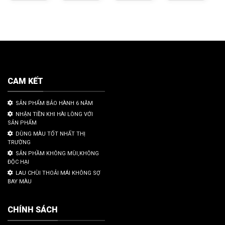
CAM KẾT
SẢN PHẨM BẢO HÀNH 6 NĂM
NHẬN TIỀN KHI HÀI LÒNG VỚI
SẢN PHẨM
DÙNG MÀU TỐT NHẤT THỊ
TRƯỜNG
SẢN PHẦM KHÔNG MÙI,KHÔNG
ĐỘC HẠI
LAU CHÙI THOẢI MÁI KHÔNG SỢ
BAY MÀU
CHÍNH SÁCH