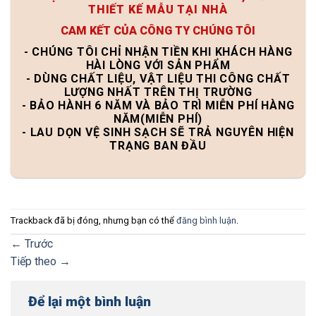
THIẾT KẾ MẪU TẠI NHÀ
CAM KẾT CỦA CÔNG TY CHÚNG TÔI
- CHÚNG TÔI CHỈ NHẬN TIỀN KHI KHÁCH HÀNG
HÀI LÒNG VỚI SẢN PHẨM
- DÙNG CHẤT LIỆU, VẬT LIỆU THI CÔNG CHẤT
LƯỢNG NHẤT TRÊN THỊ TRƯỜNG
- BẢO HÀNH 6 NĂM VÀ BẢO TRÌ MIỄN PHÍ HÀNG
NĂM(MIỄN PHÍ)
- LAU DỌN VỆ SINH SẠCH SẼ TRẢ NGUYÊN HIỆN
TRẠNG BAN ĐẦU
Trackback đã bị đóng, nhưng bạn có thể
đăng bình luận
.
←
Trước
Tiếp theo
→
Để lại một bình luận