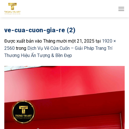
Bỏ
qua
nội
dung
ve-cua-cuon-gia-re (2)
Được xuất bản vào
Tháng mười một 21, 2025
tại
1920 ×
2560
trong
Dịch Vụ Vẽ Cửa Cuốn – Giải Pháp Trang Trí
Thương Hiệu Ấn Tượng & Bền Đẹp