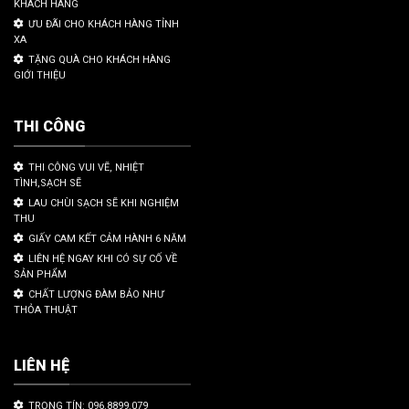
KHÁCH HÀNG
ƯU ĐÃI CHO KHÁCH HÀNG TỈNH
XA
TẶNG QUÀ CHO KHÁCH HÀNG
GIỚI THIỆU
THI CÔNG
THI CÔNG VUI VẼ, NHIỆT
TÌNH,SẠCH SẼ
LAU CHÙI SẠCH SẼ KHI NGHIỆM
THU
GIẤY CAM KẾT CẢM HÀNH 6 NĂM
LIÊN HỆ NGAY KHI CÓ SỰ CỐ VỀ
SẢN PHẨM
CHẤT LƯỢNG ĐÀM BẢO NHƯ
THỎA THUẬT
LIÊN HỆ
TRỌNG TÍN: 096.8899.079