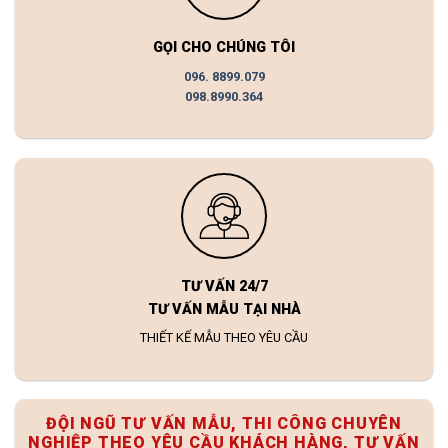
GỌI CHO CHÚNG TÔI
096. 8899.079
098.8990.364
TƯ VẤN 24/7
TƯ VẤN MẪU TẠI NHÀ
THIẾT KẾ MẪU THEO YÊU CẦU
ĐỘI NGŨ TƯ VẤN MẪU, THI CÔNG CHUYÊN
NGHIỆP THEO YÊU CẦU KHÁCH HÀNG, TƯ VẤN