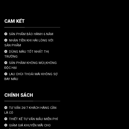
CAM KẾT
SẢN PHẨM BẢO HÀNH 6 NĂM
NHẬN TIỀN KHI HÀI LÒNG VỚI
SẢN PHẨM
DÙNG MÀU TỐT NHẤT THỊ
TRƯỜNG
SẢN PHẦM KHÔNG MÙI,KHÔNG
ĐỘC HẠI
LAU CHÙI THOẢI MÁI KHÔNG SỢ
BAY MÀU
CHÍNH SÁCH
TƯ VẤN 24/7 KHÁCH HÀNG CẦN
LÀ CÓ
THIẾT KẾ TƯ VẤN MẪU MIỄN PHÍ
GIẢM GIÁ KHUYẾN MÃI CHO