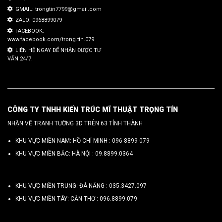
GMAIL: trongtin7799@gmail.com
ZALO: 0968899079
FACEBOOK:
www.facebook.com/trong.tin.079
LIÊN HỆ NGAY ĐỂ NHẬN ĐƯỢC TƯ
VẤN 24/7.
CÔNG TY TNHH KIẾN TRÚC MĨ THUẬT TRỌNG TÍN
NHẬN VẼ TRANH TƯỜNG 3D TRÊN 63 TỈNH THÀNH
KHU VỰC MIỀN NAM: HỒ CHÍ MINH :
096 8899 079
KHU VỰC MIỀN BẮC: HÀ NỘI :
09.8899.0364
KHU VỰC MIỀN TRUNG: ĐÀ NẴNG :
035.3427.097
KHU VỰC MIỀN TÂY: CẦN THƠ :
096.8899.079