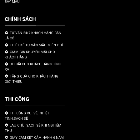
BAY MÀU
CHÍNH SÁCH
TƯ VẤN 24/7 KHÁCH HÀNG CẦN
LÀ CÓ
THIẾT KẾ TƯ VẤN MẪU MIỄN PHÍ
GIẢM GIÁ KHUYẾN MÃI CHO
KHÁCH HÀNG
ƯU ĐÃI CHO KHÁCH HÀNG TỈNH
XA
TẶNG QUÀ CHO KHÁCH HÀNG
GIỚI THIỆU
THI CÔNG
THI CÔNG VUI VẼ, NHIỆT
TÌNH,SẠCH SẼ
LAU CHÙI SẠCH SẼ KHI NGHIỆM
THU
GIẤY CAM KẾT CẢM HÀNH 6 NĂM