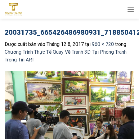
Bỏ
qua
nội
dung
20031735_665426486980931_71885041
Được xuất bản vào
Tháng 12 8, 2017
tại
960 × 720
trong
Chương Trình Thực Tế Quay Vẽ Tranh 3D Tại Phòng Tranh
Trọng Tín ART