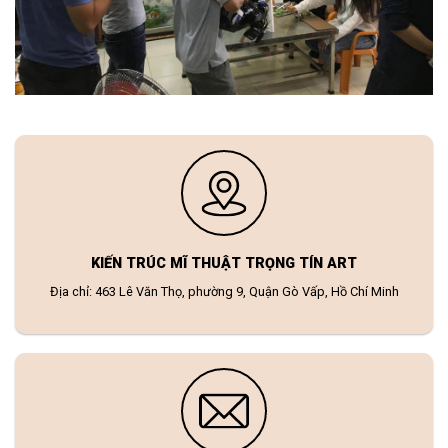
KIẾN TRÚC MĨ THUẬT TRỌNG TÍN ART
Địa chỉ: 463 Lê Văn Thọ, phường 9, Quận Gò Vấp, Hồ Chí Minh