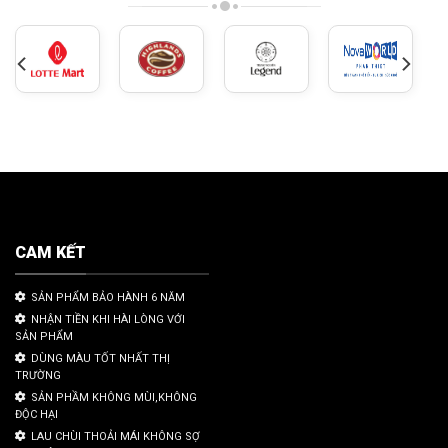
CAM KẾT
SẢN PHẨM BẢO HÀNH 6 NĂM
NHẬN TIỀN KHI HÀI LÒNG VỚI
SẢN PHẨM
DÙNG MÀU TỐT NHẤT THỊ
TRƯỜNG
SẢN PHẦM KHÔNG MÙI,KHÔNG
ĐỘC HẠI
LAU CHÙI THOẢI MÁI KHÔNG SỢ