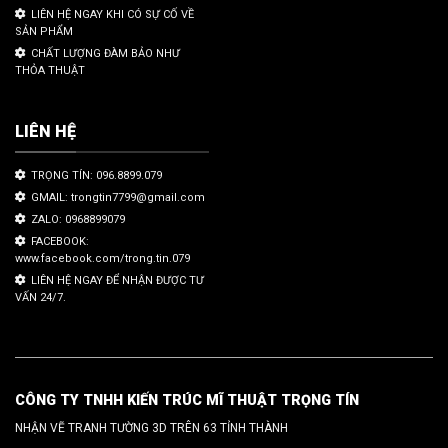
LIÊN HỆ NGAY KHI CÓ SỰ CỐ VỀ
SẢN PHẨM
CHẤT LƯỢNG ĐÀM BẢO NHƯ
THỎA THUẬT
LIÊN HỆ
TRỌNG TÍN: 096.8899.079
GMAIL: trongtin7799@gmail.com
ZALO: 0968899079
FACEBOOK:
www.facebook.com/trong.tin.079
LIÊN HỆ NGAY ĐỂ NHẬN ĐƯỢC TƯ
VẤN 24/7.
CÔNG TY TNHH KIẾN TRÚC MĨ THUẬT TRỌNG TÍN
NHẬN VẼ TRANH TƯỜNG 3D TRÊN 63 TỈNH THÀNH