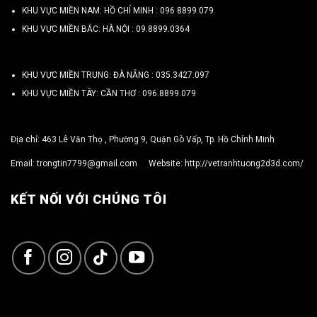
KHU VỰC MIỀN NAM: HỒ CHÍ MINH :
096 8899 079
KHU VỰC MIỀN BẮC: HÀ NỘI :
09.8899.0364
KHU VỰC MIỀN TRUNG: ĐÀ NẴNG :
035.3427.097
KHU VỰC MIỀN TÂY: CẦN THƠ :
096.8899.079
Địa chỉ: 463 Lê Văn Thọ , Phường 9, Quận Gò Vấp, Tp. Hồ Chính Minh
Email:
trongtin7799@gmail.com
Website:
http://vetranhtuong2d3d.com/
KẾT NỐI VỚI CHÚNG TÔI