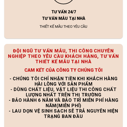
TƯ VẤN 24/7
TƯ VẤN MẪU TẠI NHÀ
THIẾT KẾ MẪU THEO YÊU CẦU
ĐỘI NGŨ TƯ VẤN MẪU, THI CÔNG CHUYÊN
NGHIỆP THEO YÊU CẦU KHÁCH HÀNG, TƯ VẤN
THIẾT KẾ MẪU TẠI NHÀ
CAM KẾT CỦA CÔNG TY CHÚNG TÔI
- CHÚNG TÔI CHỈ NHẬN TIỀN KHI KHÁCH HÀNG
HÀI LÒNG VỚI SẢN PHẨM
- DÙNG CHẤT LIỆU, VẬT LIỆU THI CÔNG CHẤT
LƯỢNG NHẤT TRÊN THỊ TRƯỜNG
- BẢO HÀNH 6 NĂM VÀ BẢO TRÌ MIỄN PHÍ HÀNG
NĂM(MIỄN PHÍ)
- LAU DỌN VỆ SINH SẠCH SẼ TRẢ NGUYÊN HIỆN
TRẠNG BAN ĐẦU