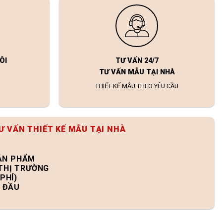
ÔI
TƯ VẤN 24/7
TƯ VẤN MẪU TẠI NHÀ
THIẾT KẾ MẪU THEO YÊU CẦU
Ư VẤN THIẾT KẾ MẪU TẠI NHÀ
SẢN PHẨM
 THỊ TRƯỜNG
PHÍ)
N ĐẦU