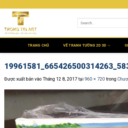
Bỏ
qua
nội
dung
TRANG CHỦ
VẼ TRANH TƯỜNG 2D 3D
G
19961581_665426500314263_58
Được xuất bản vào
Tháng 12 8, 2017
tại
960 × 720
trong
Chươn