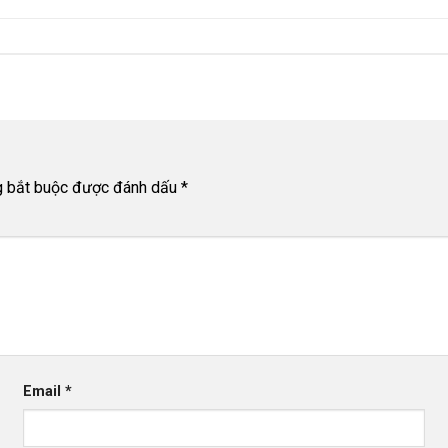
g bắt buộc được đánh dấu
*
Email
*