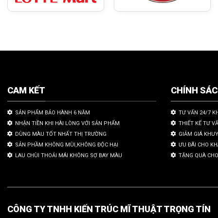
CAM KẾT
CHÍNH SÁ
SẢN PHẨM BẢO HÀNH 6 NĂM
TƯ VẤN 24/7 K
NHẬN TIỀN KHI HÀI LÒNG VỚI SẢN PHẨM
THIẾT KẾ TƯ V
DÙNG MÀU TỐT NHẤT THỊ TRƯỜNG
GIẢM GIÁ KHU
SẢN PHẦM KHÔNG MÙI,KHÔNG ĐỘC HẠI
ƯU ĐÃI CHO K
LAU CHÙI THOẢI MÁI KHÔNG SỢ BAY MÀU
TẶNG QUÀ CHO
CÔNG TY TNHH KIẾN TRÚC MĨ THUẬT TRỌNG TÍN