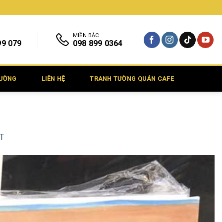
MIỀN BẮC
99 079
098 899 0364
TƯỜNG
LIÊN HỆ
TRANH TƯỜNG QUÁN CAFE
RT