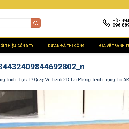
MIỀN NAM
096 88
IỚI THIỆU CÔNG TY
DỰ ÁN ĐÃ THI CÔNG
GIÁ VẼ TRANH 
34432409844692802_n
g Trình Thực Tế Quay Vẽ Tranh 3D Tại Phòng Tranh Trọng Tín A