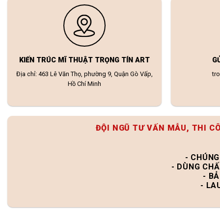
KIẾN TRÚC MĨ THUẬT TRỌNG TÍN ART
G
Địa chỉ: 463 Lê Văn Thọ, phường 9, Quận Gò Vấp,
tr
Hồ Chí Minh
ĐỘI NGŨ TƯ VẤN MẪU, THI C
- CHÚNG
- DÙNG CHẤ
- B
- LA