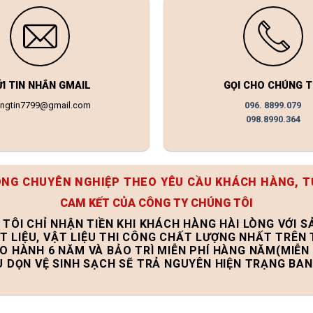
ỬI TIN NHẮN GMAIL
GỌI CHO CHÚNG T
ongtin7799@gmail.com
096. 8899.079
098.8990.364
ÔNG CHUYÊN NGHIỆP THEO YÊU CẦU KHÁCH HÀNG, T
CAM KẾT CỦA CÔNG TY CHÚNG TÔI
 TÔI CHỈ NHẬN TIỀN KHI KHÁCH HÀNG HÀI LÒNG VỚI 
T LIỆU, VẬT LIỆU THI CÔNG CHẤT LƯỢNG NHẤT TRÊN
ẢO HÀNH 6 NĂM VÀ BẢO TRÌ MIỄN PHÍ HÀNG NĂM(MIỄN 
U DỌN VỆ SINH SẠCH SẼ TRẢ NGUYÊN HIỆN TRẠNG BA