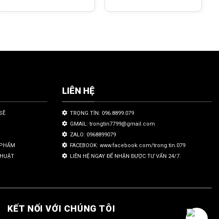
LIÊN HỆ
SẼ
TRỌNG TÍN: 096.8899.079
GMAIL: trongtin7799@gmail.com
ZALO: 0968899079
N PHẨM
FACEBOOK: www.facebook.com/trong.tin.079
THUẬT
LIÊN HỆ NGAY ĐỂ NHẬN ĐƯỢC TƯ VẤN 24/7.
KẾT NỐI VỚI CHÚNG TÔI