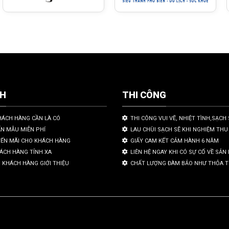
CH
THI CÔNG
HÁCH HÀNG CẦN LÀ CÓ
THI CÔNG VUI VẼ, NHIỆT TÌNH,SẠCH 
ẤN MẪU MIỄN PHÍ
LAU CHÙI SẠCH SẼ KHI NGHIỆM THU
YẾN MÃI CHO KHÁCH HÀNG
GIẤY CAM KẾT CẢM HÀNH 6 NĂM
HÁCH HÀNG TỈNH XA
LIÊN HỆ NGAY KHI CÓ SỰ CỐ VỀ SẢ
 KHÁCH HÀNG GIỚI THIỆU
CHẤT LƯỢNG ĐÀM BẢO NHƯ THỎA 