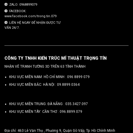
ZALO: 0968899079
FACEBOOK:
www.facebook.com/trong.tin.079
LIÊN HỆ NGAY ĐỂ NHẬN ĐƯỢC TƯ
VẤN 24/7.
CÔNG TY TNHH KIẾN TRÚC MĨ THUẬT TRỌNG TÍN
NHẬN VẼ TRANH TƯỜNG 3D TRÊN 63 TỈNH THÀNH
KHU VỰC MIỀN NAM: HỒ CHÍ MINH :
096 8899 079
KHU VỰC MIỀN BẮC: HÀ NỘI :
09.8899.0364
KHU VỰC MIỀN TRUNG: ĐÀ NẴNG :
035.3427.097
KHU VỰC MIỀN TÂY: CẦN THƠ :
096.8899.079
Địa chỉ: 463 Lê Văn Thọ , Phường 9, Quận Gò Vấp, Tp. Hồ Chính Minh