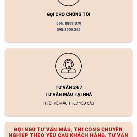
GỌI CHO CHÚNG TÔI
096. 8899.079
098.8990.364
TƯ VẤN 24/7
TƯ VẤN MẪU TẠI NHÀ
THIẾT KẾ MẪU THEO YÊU CẦU
ĐỘI NGŨ TƯ VẤN MẪU, THI CÔNG CHUYÊN
NGHIỆP THEO YÊU CẦU KHÁCH HÀNG, TƯ VẤN