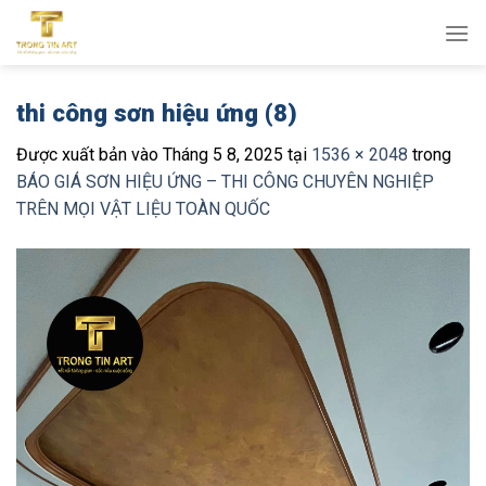
Bỏ
qua
nội
dung
thi công sơn hiệu ứng (8)
Được xuất bản vào
Tháng 5 8, 2025
tại
1536 × 2048
trong
BÁO GIÁ SƠN HIỆU ỨNG – THI CÔNG CHUYÊN NGHIỆP
TRÊN MỌI VẬT LIỆU TOÀN QUỐC