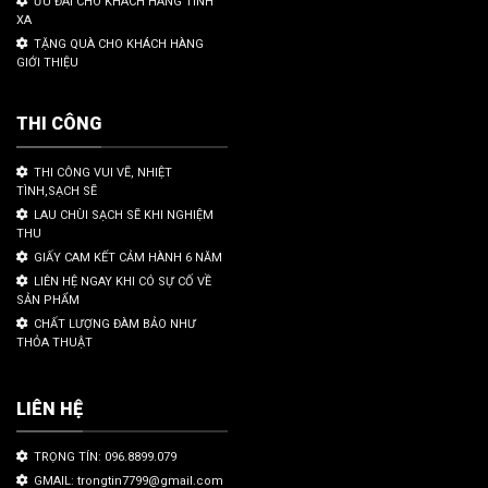
ƯU ĐÃI CHO KHÁCH HÀNG TỈNH
XA
TẶNG QUÀ CHO KHÁCH HÀNG
GIỚI THIỆU
THI CÔNG
THI CÔNG VUI VẼ, NHIỆT
TÌNH,SẠCH SẼ
LAU CHÙI SẠCH SẼ KHI NGHIỆM
THU
GIẤY CAM KẾT CẢM HÀNH 6 NĂM
LIÊN HỆ NGAY KHI CÓ SỰ CỐ VỀ
SẢN PHẨM
CHẤT LƯỢNG ĐÀM BẢO NHƯ
THỎA THUẬT
LIÊN HỆ
TRỌNG TÍN: 096.8899.079
GMAIL: trongtin7799@gmail.com