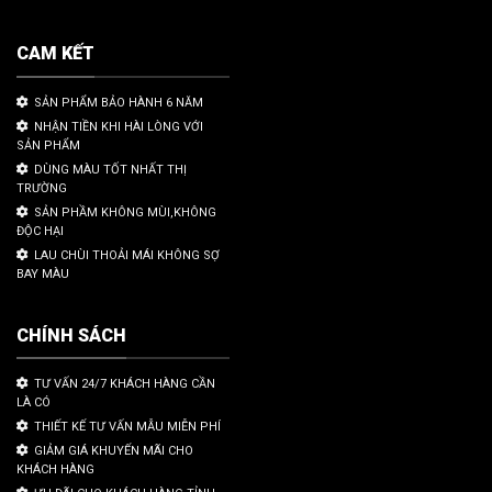
CAM KẾT
SẢN PHẨM BẢO HÀNH 6 NĂM
NHẬN TIỀN KHI HÀI LÒNG VỚI
SẢN PHẨM
DÙNG MÀU TỐT NHẤT THỊ
TRƯỜNG
SẢN PHẦM KHÔNG MÙI,KHÔNG
ĐỘC HẠI
LAU CHÙI THOẢI MÁI KHÔNG SỢ
BAY MÀU
CHÍNH SÁCH
TƯ VẤN 24/7 KHÁCH HÀNG CẦN
LÀ CÓ
THIẾT KẾ TƯ VẤN MẪU MIỄN PHÍ
GIẢM GIÁ KHUYẾN MÃI CHO
KHÁCH HÀNG