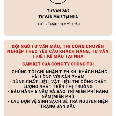
TƯ VẤN 24/7
TƯ VẤN MẪU TẠI NHÀ
THIẾT KẾ MẪU THEO YÊU CẦU
ĐỘI NGŨ TƯ VẤN MẪU, THI CÔNG CHUYÊN
NGHIỆP THEO YÊU CẦU KHÁCH HÀNG, TƯ VẤN
THIẾT KẾ MẪU TẠI NHÀ
CAM KẾT CỦA CÔNG TY CHÚNG TÔI
- CHÚNG TÔI CHỈ NHẬN TIỀN KHI KHÁCH HÀNG
HÀI LÒNG VỚI SẢN PHẨM
- DÙNG CHẤT LIỆU, VẬT LIỆU THI CÔNG CHẤT
LƯỢNG NHẤT TRÊN THỊ TRƯỜNG
- BẢO HÀNH 6 NĂM VÀ BẢO TRÌ MIỄN PHÍ HÀNG
NĂM(MIỄN PHÍ)
- LAU DỌN VỆ SINH SẠCH SẼ TRẢ NGUYÊN HIỆN
TRẠNG BAN ĐẦU