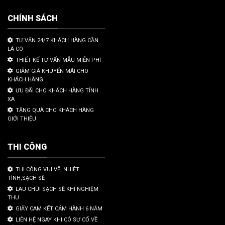
CHÍNH SÁCH
TƯ VẤN 24/7 KHÁCH HÀNG CẦN
LÀ CÓ
THIẾT KẾ TƯ VẤN MẪU MIỄN PHÍ
GIẢM GIÁ KHUYẾN MÃI CHO
KHÁCH HÀNG
ƯU ĐÃI CHO KHÁCH HÀNG TỈNH
XA
TẶNG QUÀ CHO KHÁCH HÀNG
GIỚI THIỆU
THI CÔNG
THI CÔNG VUI VẼ, NHIỆT
TÌNH,SẠCH SẼ
LAU CHÙI SẠCH SẼ KHI NGHIỆM
THU
GIẤY CAM KẾT CẢM HÀNH 6 NĂM
LIÊN HỆ NGAY KHI CÓ SỰ CỐ VỀ