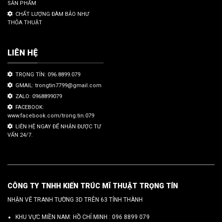
SẢN PHẨM
CHẤT LƯỢNG ĐÀM BẢO NHƯ
THỎA THUẬT
LIÊN HỆ
TRỌNG TÍN: 096.8899.079
GMAIL: trongtin7799@gmail.com
ZALO: 0968899079
FACEBOOK:
www.facebook.com/trong.tin.079
LIÊN HỆ NGAY ĐỂ NHẬN ĐƯỢC TƯ
VẤN 24/7.
CÔNG TY TNHH KIẾN TRÚC MĨ THUẬT TRỌNG TÍN
NHẬN VẼ TRANH TƯỜNG 3D TRÊN 63 TỈNH THÀNH
KHU VỰC MIỀN NAM: HỒ CHÍ MINH :
096 8899 079