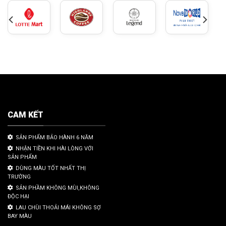
CAM KẾT
SẢN PHẨM BẢO HÀNH 6 NĂM
NHẬN TIỀN KHI HÀI LÒNG VỚI
SẢN PHẨM
DÙNG MÀU TỐT NHẤT THỊ
TRƯỜNG
SẢN PHẦM KHÔNG MÙI,KHÔNG
ĐỘC HẠI
LAU CHÙI THOẢI MÁI KHÔNG SỢ
BAY MÀU