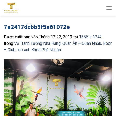
Bỏ
qua
nội
dung
7e2417dcbb3f5e61072e
Được xuất bản vào
Tháng 12 22, 2019
tại
1656 × 1242
trong
Vẽ Tranh Tường Nhà Hàng, Quán Ăn – Quán Nhậu, Beer
– Club cho anh Khoa Phú Nhuận.