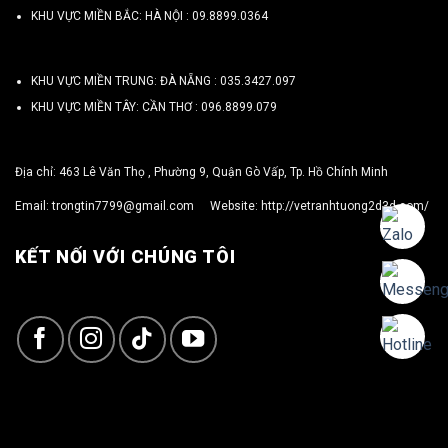
KHU VỰC MIỀN BẮC: HÀ NỘI :
09.8899.0364
KHU VỰC MIỀN TRUNG: ĐÀ NẴNG :
035.3427.097
KHU VỰC MIỀN TÂY: CẦN THƠ :
096.8899.079
Địa chỉ: 463 Lê Văn Thọ , Phường 9, Quận Gò Vấp, Tp. Hồ Chính Minh
Email:
trongtin7799@gmail.com
Website:
http://vetranhtuong2d3d.com/
KẾT NỐI VỚI CHÚNG TÔI
Copyright 2026 ©
TRỌNG TÍN ART 3D