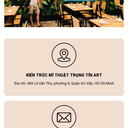
KIẾN TRÚC MĨ THUẬT TRỌNG TÍN ART
Địa chỉ: 463 Lê Văn Thọ, phường 9, Quận Gò Vấp, Hồ Chí Minh