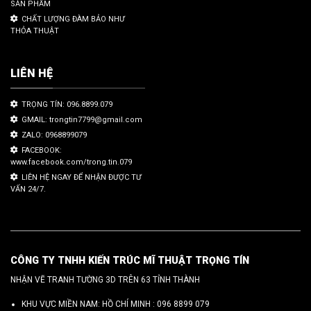
SẢN PHẨM
CHẤT LƯỢNG ĐÀM BẢO NHƯ
THỎA THUẬT
LIÊN HỆ
TRỌNG TÍN: 096.8899.079
GMAIL: trongtin7799@gmail.com
ZALO: 0968899079
FACEBOOK:
www.facebook.com/trong.tin.079
LIÊN HỆ NGAY ĐỂ NHẬN ĐƯỢC TƯ
VẤN 24/7.
CÔNG TY TNHH KIẾN TRÚC MĨ THUẬT TRỌNG TÍN
NHẬN VẼ TRANH TƯỜNG 3D TRÊN 63 TỈNH THÀNH
KHU VỰC MIỀN NAM: HỒ CHÍ MINH :
096 8899 079