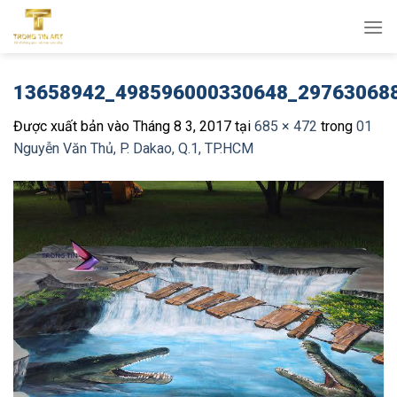
Bỏ
qua
nội
dung
13658942_498596000330648_29763068
Được xuất bản vào
Tháng 8 3, 2017
tại
685 × 472
trong
01
Nguyễn Văn Thủ, P. Dakao, Q.1, TP.HCM