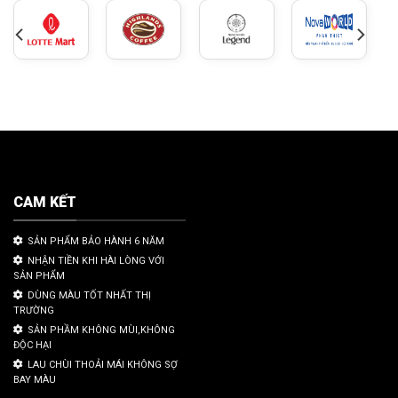
CAM KẾT
SẢN PHẨM BẢO HÀNH 6 NĂM
NHẬN TIỀN KHI HÀI LÒNG VỚI
SẢN PHẨM
DÙNG MÀU TỐT NHẤT THỊ
TRƯỜNG
SẢN PHẦM KHÔNG MÙI,KHÔNG
ĐỘC HẠI
LAU CHÙI THOẢI MÁI KHÔNG SỢ
BAY MÀU