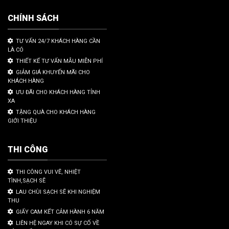
CHÍNH SÁCH
TƯ VẤN 24/7 KHÁCH HÀNG CẦN
LÀ CÓ
THIẾT KẾ TƯ VẤN MẪU MIỄN PHÍ
GIẢM GIÁ KHUYẾN MÃI CHO
KHÁCH HÀNG
ƯU ĐÃI CHO KHÁCH HÀNG TỈNH
XA
TẶNG QUÀ CHO KHÁCH HÀNG
GIỚI THIỆU
THI CÔNG
THI CÔNG VUI VẼ, NHIỆT
TÌNH,SẠCH SẼ
LAU CHÙI SẠCH SẼ KHI NGHIỆM
THU
GIẤY CAM KẾT CẢM HÀNH 6 NĂM
LIÊN HỆ NGAY KHI CÓ SỰ CỐ VỀ