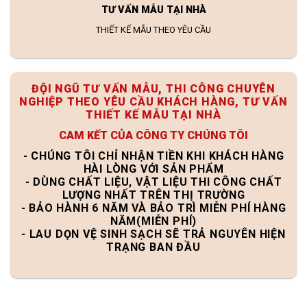
TƯ VẤN MẪU TẠI NHÀ
THIẾT KẾ MẪU THEO YÊU CẦU
ĐỘI NGŨ TƯ VẤN MẪU, THI CÔNG CHUYÊN
NGHIỆP THEO YÊU CẦU KHÁCH HÀNG, TƯ VẤN
THIẾT KẾ MẪU TẠI NHÀ
CAM KẾT CỦA CÔNG TY CHÚNG TÔI
- CHÚNG TÔI CHỈ NHẬN TIỀN KHI KHÁCH HÀNG
HÀI LÒNG VỚI SẢN PHẨM
- DÙNG CHẤT LIỆU, VẬT LIỆU THI CÔNG CHẤT
LƯỢNG NHẤT TRÊN THỊ TRƯỜNG
- BẢO HÀNH 6 NĂM VÀ BẢO TRÌ MIỄN PHÍ HÀNG
NĂM(MIỄN PHÍ)
- LAU DỌN VỆ SINH SẠCH SẼ TRẢ NGUYÊN HIỆN
TRẠNG BAN ĐẦU