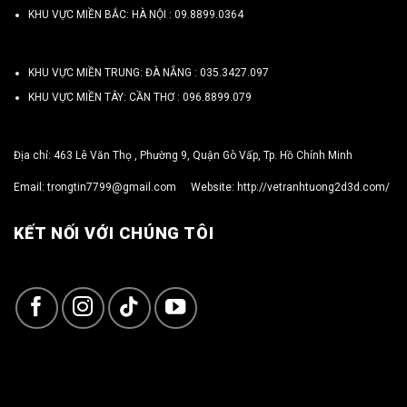
KHU VỰC MIỀN BẮC: HÀ NỘI :
09.8899.0364
KHU VỰC MIỀN TRUNG: ĐÀ NẴNG :
035.3427.097
KHU VỰC MIỀN TÂY: CẦN THƠ :
096.8899.079
Địa chỉ: 463 Lê Văn Thọ , Phường 9, Quận Gò Vấp, Tp. Hồ Chính Minh
Email:
trongtin7799@gmail.com
Website:
http://vetranhtuong2d3d.com/
KẾT NỐI VỚI CHÚNG TÔI
Copyright 2026 ©
TRỌNG TÍN ART 3D