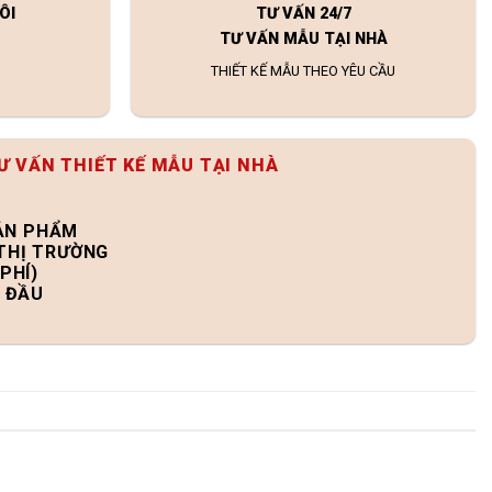
ÔI
TƯ VẤN 24/7
TƯ VẤN MẪU TẠI NHÀ
THIẾT KẾ MẪU THEO YÊU CẦU
Ư VẤN THIẾT KẾ MẪU TẠI NHÀ
SẢN PHẨM
 THỊ TRƯỜNG
PHÍ)
N ĐẦU