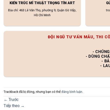
KIẾN TRÚC MĨ THUẬT TRỌNG TÍN ART
G
Địa chỉ: 463 Lê Văn Thọ, phường 9, Quận Gò Vấp,
tr
Hồ Chí Minh
ĐỘI NGŨ TƯ VẤN MẪU, THI C
- CHÚNG
- DÙNG CHẤ
- B
- LA
Trackback đã bị đóng, nhưng bạn có thể
đăng bình luận
.
←
Trước
Tiếp theo
→