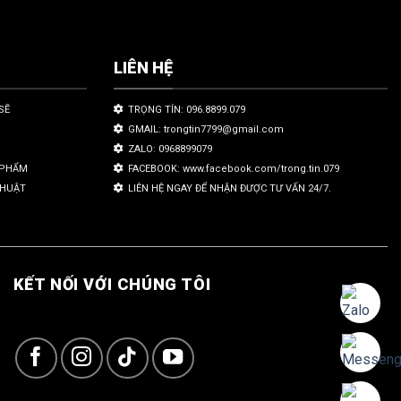
LIÊN HỆ
SẼ
TRỌNG TÍN: 096.8899.079
GMAIL: trongtin7799@gmail.com
ZALO: 0968899079
N PHẨM
FACEBOOK: www.facebook.com/trong.tin.079
THUẬT
LIÊN HỆ NGAY ĐỂ NHẬN ĐƯỢC TƯ VẤN 24/7.
KẾT NỐI VỚI CHÚNG TÔI