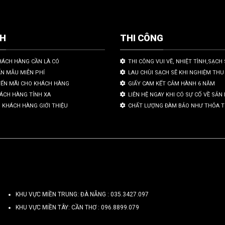
CH
THI CÔNG
HÁCH HÀNG CẦN LÀ CÓ
THI CÔNG VUI VẼ, NHIỆT TÌNH,SẠCH 
ẤN MẪU MIỄN PHÍ
LAU CHÙI SẠCH SẼ KHI NGHIỆM THU
YẾN MÃI CHO KHÁCH HÀNG
GIẤY CAM KẾT CẢM HÀNH 6 NĂM
HÁCH HÀNG TỈNH XA
LIÊN HỆ NGAY KHI CÓ SỰ CỐ VỀ SẢ
 KHÁCH HÀNG GIỚI THIỆU
CHẤT LƯỢNG ĐÀM BẢO NHƯ THỎA 
KHU VỰC MIỀN TRUNG: ĐÀ NẴNG :
035.3427.097
KHU VỰC MIỀN TÂY: CẦN THƠ :
096.8899.079