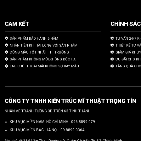
CAM KẾT
CHÍNH SÁ
SẢN PHẨM BẢO HÀNH 6 NĂM
TƯ VẤN 24/7 K
NHẬN TIỀN KHI HÀI LÒNG VỚI SẢN PHẨM
THIẾT KẾ TƯ V
DÙNG MÀU TỐT NHẤT THỊ TRƯỜNG
GIẢM GIÁ KHU
SẢN PHẦM KHÔNG MÙI,KHÔNG ĐỘC HẠI
ƯU ĐÃI CHO K
LAU CHÙI THOẢI MÁI KHÔNG SỢ BAY MÀU
TẶNG QUÀ CHO
CÔNG TY TNHH KIẾN TRÚC MĨ THUẬT TRỌNG TÍN
NHẬN VẼ TRANH TƯỜNG 3D TRÊN 63 TỈNH THÀNH
KHU VỰC MIỀN NAM: HỒ CHÍ MINH :
096 8899 079
KHU VỰC MIỀN BẮC: HÀ NỘI :
09.8899.0364