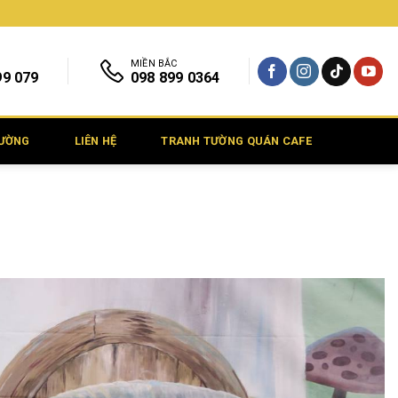
MIỀN BẮC
99 079
098 899 0364
TƯỜNG
LIÊN HỆ
TRANH TƯỜNG QUÁN CAFE