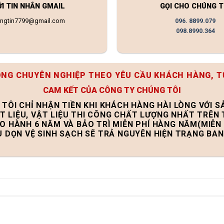
ỬI TIN NHẮN GMAIL
GỌI CHO CHÚNG T
ongtin7799@gmail.com
096. 8899.079
098.8990.364
ÔNG CHUYÊN NGHIỆP THEO YÊU CẦU KHÁCH HÀNG, T
CAM KẾT CỦA CÔNG TY CHÚNG TÔI
 TÔI CHỈ NHẬN TIỀN KHI KHÁCH HÀNG HÀI LÒNG VỚI 
T LIỆU, VẬT LIỆU THI CÔNG CHẤT LƯỢNG NHẤT TRÊN
ẢO HÀNH 6 NĂM VÀ BẢO TRÌ MIỄN PHÍ HÀNG NĂM(MIỄN 
U DỌN VỆ SINH SẠCH SẼ TRẢ NGUYÊN HIỆN TRẠNG BA