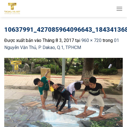
Bỏ
qua
nội
dung
10637991_427085964096643_18434136
Được xuất bản vào
Tháng 8 3, 2017
tại
960 × 720
trong
01
Nguyễn Văn Thủ, P. Dakao, Q.1, TP.HCM