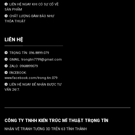
LIÊN HỆ NGAY KHI CÓ SỰ CỐ VỀ
SẢN PHẨM
CHẤT LƯỢNG ĐÀM BẢO NHƯ
THỎA THUẬT
LIÊN HỆ
TRỌNG TÍN: 096.8899.079
GMAIL: trongtin7799@gmail.com
ZALO: 0968899079
FACEBOOK:
www.facebook.com/trong.tin.079
LIÊN HỆ NGAY ĐỂ NHẬN ĐƯỢC TƯ
VẤN 24/7.
CÔNG TY TNHH KIẾN TRÚC MĨ THUẬT TRỌNG TÍN
NHẬN VẼ TRANH TƯỜNG 3D TRÊN 63 TỈNH THÀNH