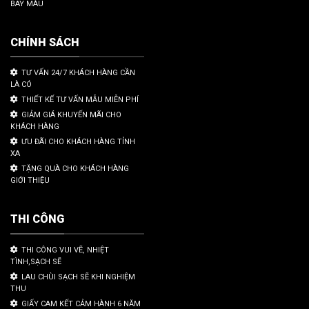
BAY MÀU
CHÍNH SÁCH
TƯ VẤN 24/7 KHÁCH HÀNG CẦN
LÀ CÓ
THIẾT KẾ TƯ VẤN MẪU MIỄN PHÍ
GIẢM GIÁ KHUYẾN MÃI CHO
KHÁCH HÀNG
ƯU ĐÃI CHO KHÁCH HÀNG TỈNH
XA
TẶNG QUÀ CHO KHÁCH HÀNG
GIỚI THIỆU
THI CÔNG
THI CÔNG VUI VẼ, NHIỆT
TÌNH,SẠCH SẼ
LAU CHÙI SẠCH SẼ KHI NGHIỆM
THU
GIẤY CAM KẾT CẢM HÀNH 6 NĂM