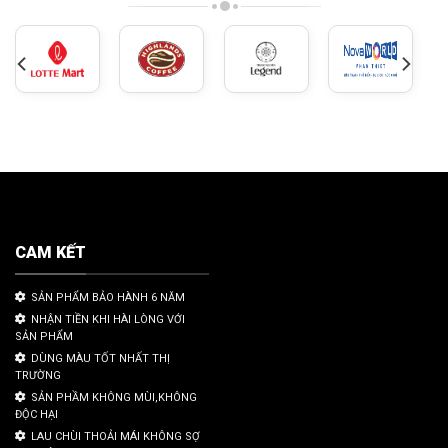
CAM KẾT
SẢN PHẨM BẢO HÀNH 6 NĂM
NHẬN TIỀN KHI HÀI LÒNG VỚI
SẢN PHẨM
DÙNG MÀU TỐT NHẤT THỊ
TRƯỜNG
SẢN PHẦM KHÔNG MÙI,KHÔNG
ĐỘC HẠI
LAU CHÙI THOẢI MÁI KHÔNG SỢ