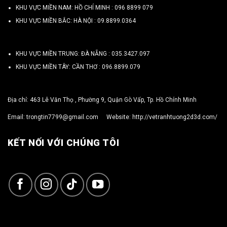
KHU VỰC MIỀN NAM: HỒ CHÍ MINH :
096 8899 079
KHU VỰC MIỀN BẮC: HÀ NỘI :
09.8899.0364
KHU VỰC MIỀN TRUNG: ĐÀ NẴNG :
035.3427.097
KHU VỰC MIỀN TÂY: CẦN THƠ :
096.8899.079
Địa chỉ: 463 Lê Văn Thọ , Phường 9, Quận Gò Vấp, Tp. Hồ Chính Minh
Email:
trongtin7799@gmail.com
Website:
http://vetranhtuong2d3d.com/
KẾT NỐI VỚI CHÚNG TÔI