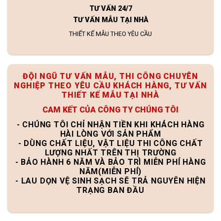
TƯ VẤN 24/7
TƯ VẤN MẪU TẠI NHÀ
THIẾT KẾ MẪU THEO YÊU CẦU
ĐỘI NGŨ TƯ VẤN MẪU, THI CÔNG CHUYÊN
NGHIỆP THEO YÊU CẦU KHÁCH HÀNG, TƯ VẤN
THIẾT KẾ MẪU TẠI NHÀ
CAM KẾT CỦA CÔNG TY CHÚNG TÔI
- CHÚNG TÔI CHỈ NHẬN TIỀN KHI KHÁCH HÀNG
HÀI LÒNG VỚI SẢN PHẨM
- DÙNG CHẤT LIỆU, VẬT LIỆU THI CÔNG CHẤT
LƯỢNG NHẤT TRÊN THỊ TRƯỜNG
- BẢO HÀNH 6 NĂM VÀ BẢO TRÌ MIỄN PHÍ HÀNG
NĂM(MIỄN PHÍ)
- LAU DỌN VỆ SINH SẠCH SẼ TRẢ NGUYÊN HIỆN
TRẠNG BAN ĐẦU