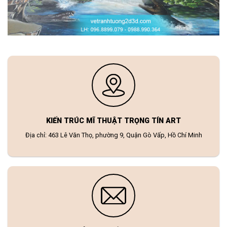
KIẾN TRÚC MĨ THUẬT TRỌNG TÍN ART
Địa chỉ: 463 Lê Văn Thọ, phường 9, Quận Gò Vấp, Hồ Chí Minh