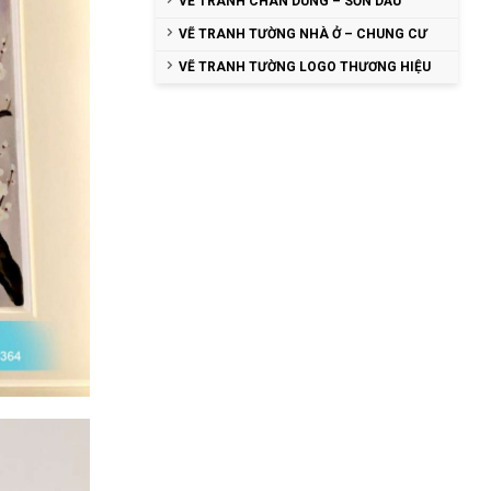
VẼ TRANH CHÂN DUNG – SƠN DẦU
VẼ TRANH TƯỜNG NHÀ Ở – CHUNG CƯ
VẼ TRANH TƯỜNG LOGO THƯƠNG HIỆU