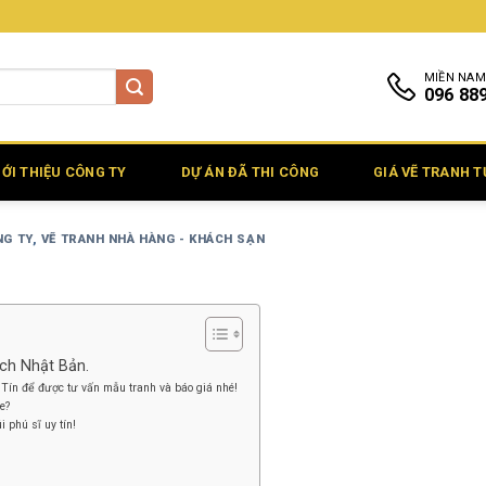
MIỀN NAM
096 88
IỚI THIỆU CÔNG TY
DỰ ÁN ĐÃ THI CÔNG
GIÁ VẼ TRANH 
NG TY
,
VẼ TRANH NHÀ HÀNG - KHÁCH SẠN
ch Nhật Bản.
Tín để được tư vấn mẫu tranh và báo giá nhé!
e?
 phú sĩ uy tín!