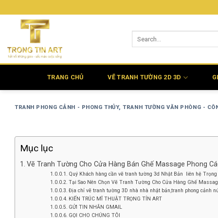
Bỏ
qua
nội
dung
TRANG CHỦ
VẼ TRANH TƯỜNG 2D 3D
G
TRANH PHONG CẢNH - PHONG THỦY
,
TRANH TƯỜNG VĂN PHÒNG - CÔ
Mục lục
Vẽ Tranh Tường Cho Cửa Hàng Bán Ghế Massage Phong Cá
Quý Khách hàng cần vẽ tranh tường 3d Nhật Bản liên hệ Trọng 
Tại Sao Nên Chọn Vẽ Tranh Tường Cho Cửa Hàng Ghế Massag
Địa chỉ vẽ tranh tường 3D nhà nhà nhật bản,tranh phong cảnh núi
KIẾN TRÚC MĨ THUẬT TRỌNG TÍN ART
GỬI TIN NHẮN GMAIL
GỌI CHO CHÚNG TÔI