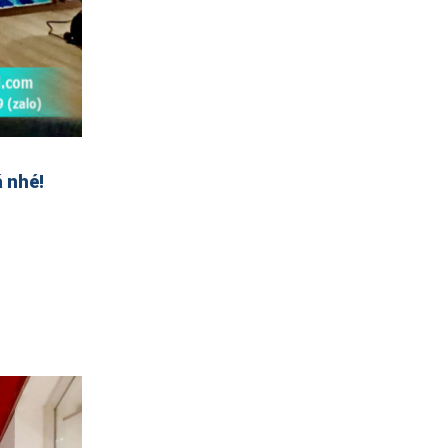
á nhé!