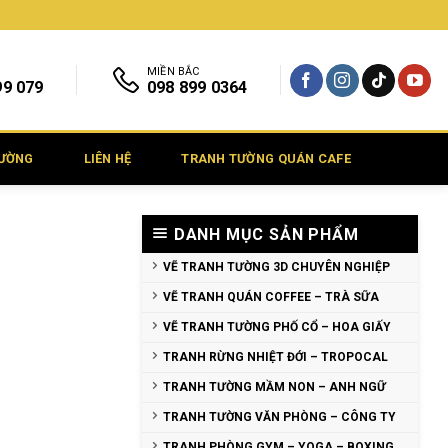
MIỀN BẮC
99 079
098 899 0364
TƯỜNG
LIÊN HỆ
TRANH TƯỜNG QUÁN CAFE
DANH MỤC SẢN PHẨM
VẼ TRANH TƯỜNG 3D CHUYÊN NGHIỆP
VẼ TRANH QUÁN COFFEE – TRÀ SỮA
VẼ TRANH TƯỜNG PHỐ CỔ – HOA GIẤY
TRANH RỪNG NHIỆT ĐỚI – TROPOCAL
TRANH TƯỜNG MẦM NON – ANH NGỮ
TRANH TƯỜNG VĂN PHÒNG – CÔNG TY
TRANH PHÒNG GYM – YOGA – BOXING