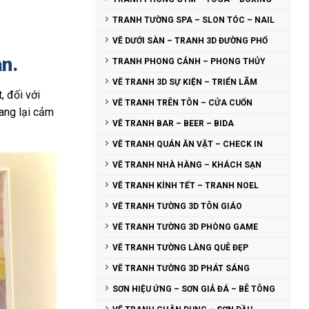
TRANH TƯỜNG SPA – SLON TÓC – NAIL
VẼ DƯỚI SÀN – TRANH 3D ĐƯỜNG PHỐ
n.
TRANH PHONG CẢNH – PHONG THỦY
VẼ TRANH 3D SỰ KIỆN – TRIỂN LÃM
, đối với
VẼ TRANH TRÊN TÔN – CỬA CUỐN
ang lại cảm
VẼ TRANH BAR – BEER – BIDA
VẼ TRANH QUÁN ĂN VẶT – CHECK IN
VẼ TRANH NHÀ HÀNG – KHÁCH SẠN
VẼ TRANH KÍNH TẾT – TRANH NOEL
VẼ TRANH TƯỜNG 3D TÔN GIÁO
VẼ TRANH TƯỜNG 3D PHÒNG GAME
VẼ TRANH TƯỜNG LÀNG QUÊ ĐẸP
VẼ TRANH TƯỜNG 3D PHÁT SÁNG
SƠN HIỆU ỨNG – SƠN GIẢ ĐÁ – BÊ TÔNG