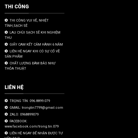
THI CÔNG
THI CÔNG VUI VẼ, NHIỆT
TÌNH,SẠCH SẼ
LAU CHÙI SẠCH SẼ KHI NGHIỆM
THU
GIẤY CAM KẾT CẢM HÀNH 6 NĂM
LIÊN HỆ NGAY KHI CÓ SỰ CỐ VỀ
SẢN PHẨM
CHẤT LƯỢNG ĐÀM BẢO NHƯ
THỎA THUẬT
LIÊN HỆ
TRỌNG TÍN: 096.8899.079
GMAIL: trongtin7799@gmail.com
ZALO: 0968899079
FACEBOOK:
www.facebook.com/trong.tin.079
LIÊN HỆ NGAY ĐỂ NHẬN ĐƯỢC TƯ