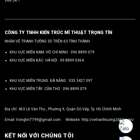
VẤN 24/7.
CÔNG TY TNHH KIẾN TRÚC MĨ THUẬT TRỌNG TÍN
NHẬN VẼ TRANH TƯỜNG 3D TRÊN 63 TỈNH THÀNH
KHU VỰC MIỀN NAM: HỒ CHÍ MINH :
096 8899 079
KHU VỰC MIỀN BẮC: HÀ NỘI :
09.8899.0364
KHU VỰC MIỀN TRUNG: ĐÀ NẴNG :
035.3427.097
KHU VỰC MIỀN TÂY: CẦN THƠ :
096.8899.079
Địa chỉ: 463 Lê Văn Thọ , Phường 9, Quận Gò Vấp, Tp. Hồ Chính Minh
Email:
trongtin7799@gmail.com
Website:
http://vetranhtuong2d3d.com/
KẾT NỐI VỚI CHÚNG TÔI