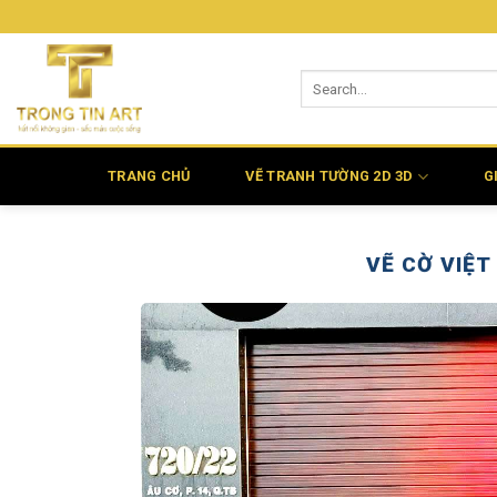
Bỏ
qua
nội
dung
TRANG CHỦ
VẼ TRANH TƯỜNG 2D 3D
G
VẼ CỜ VIỆT