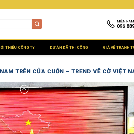
MIỀN NAM
096 88
IỚI THIỆU CÔNG TY
DỰ ÁN ĐÃ THI CÔNG
GIÁ VẼ TRANH 
 NAM TRÊN CỬA CUỐN – TREND VẼ CỜ VIỆT 