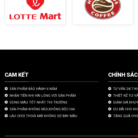
CAM KẾT
CHÍNH SÁ
SẢN PHẨM BẢO HÀNH 6 NĂM
TƯ VẤN 24/7 K
NHẬN TIỀN KHI HÀI LÒNG VỚI SẢN PHẨM
THIẾT KẾ TƯ V
DÙNG MÀU TỐT NHẤT THỊ TRƯỜNG
GIẢM GIÁ KHU
SẢN PHẦM KHÔNG MÙI,KHÔNG ĐỘC HẠI
ƯU ĐÃI CHO K
LAU CHÙI THOẢI MÁI KHÔNG SỢ BAY MÀU
TẶNG QUÀ CHO