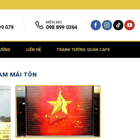
MIỀN BẮC
99 079
098 899 0364
TƯỜNG
LIÊN HỆ
TRANH TƯỜNG QUÁN CAFE
NAM MÁI TÔN