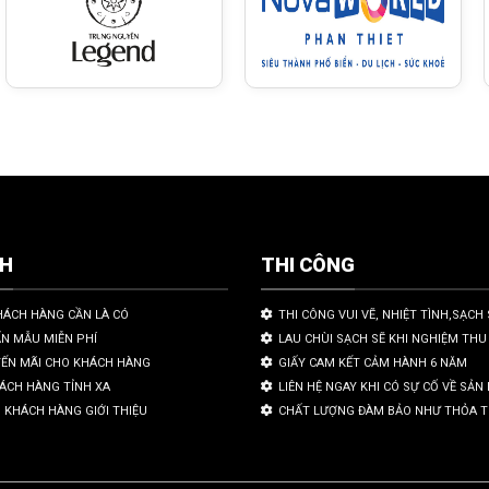
CH
THI CÔNG
HÁCH HÀNG CẦN LÀ CÓ
THI CÔNG VUI VẼ, NHIỆT TÌNH,SẠCH 
ẤN MẪU MIỄN PHÍ
LAU CHÙI SẠCH SẼ KHI NGHIỆM THU
YẾN MÃI CHO KHÁCH HÀNG
GIẤY CAM KẾT CẢM HÀNH 6 NĂM
HÁCH HÀNG TỈNH XA
LIÊN HỆ NGAY KHI CÓ SỰ CỐ VỀ SẢ
 KHÁCH HÀNG GIỚI THIỆU
CHẤT LƯỢNG ĐÀM BẢO NHƯ THỎA 