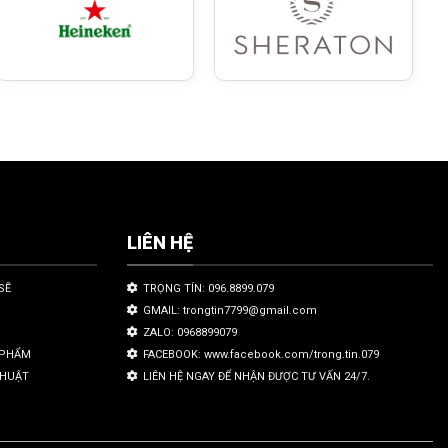
LIÊN HỆ
SẼ
TRỌNG TÍN: 096.8899.079
GMAIL: trongtin7799@gmail.com
ZALO: 0968899079
N PHẨM
FACEBOOK: www.facebook.com/trong.tin.079
THUẬT
LIÊN HỆ NGAY ĐỂ NHẬN ĐƯỢC TƯ VẤN 24/7.