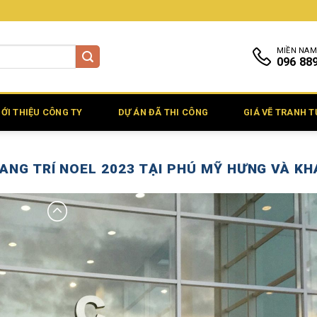
MIỀN NAM
096 88
IỚI THIỆU CÔNG TY
DỰ ÁN ĐÃ THI CÔNG
GIÁ VẼ TRANH 
RANG TRÍ NOEL 2023 TẠI PHÚ MỸ HƯNG VÀ K