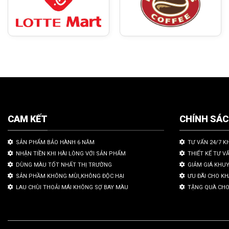
CAM KẾT
CHÍNH SÁ
SẢN PHẨM BẢO HÀNH 6 NĂM
TƯ VẤN 24/7 K
NHẬN TIỀN KHI HÀI LÒNG VỚI SẢN PHẨM
THIẾT KẾ TƯ V
DÙNG MÀU TỐT NHẤT THỊ TRƯỜNG
GIẢM GIÁ KHU
SẢN PHẦM KHÔNG MÙI,KHÔNG ĐỘC HẠI
ƯU ĐÃI CHO K
LAU CHÙI THOẢI MÁI KHÔNG SỢ BAY MÀU
TẶNG QUÀ CHO