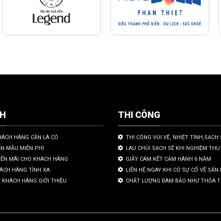
CH
THI CÔNG
HÁCH HÀNG CẦN LÀ CÓ
THI CÔNG VUI VẼ, NHIỆT TÌNH,SẠCH 
ẤN MẪU MIỄN PHÍ
LAU CHÙI SẠCH SẼ KHI NGHIỆM THU
YẾN MÃI CHO KHÁCH HÀNG
GIẤY CAM KẾT CẢM HÀNH 6 NĂM
HÁCH HÀNG TỈNH XA
LIÊN HỆ NGAY KHI CÓ SỰ CỐ VỀ SẢ
 KHÁCH HÀNG GIỚI THIỆU
CHẤT LƯỢNG ĐÀM BẢO NHƯ THỎA 