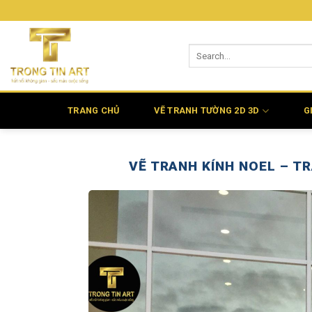
Bỏ
qua
nội
dung
TRANG CHỦ
VẼ TRANH TƯỜNG 2D 3D
G
VẼ TRANH KÍNH NOEL – T