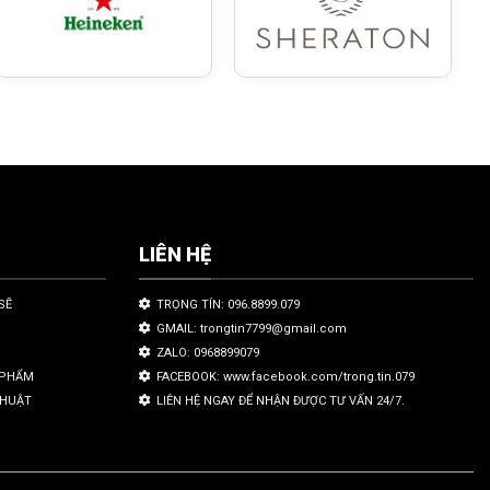
LIÊN HỆ
SẼ
TRỌNG TÍN: 096.8899.079
GMAIL: trongtin7799@gmail.com
ZALO: 0968899079
N PHẨM
FACEBOOK: www.facebook.com/trong.tin.079
THUẬT
LIÊN HỆ NGAY ĐỂ NHẬN ĐƯỢC TƯ VẤN 24/7.