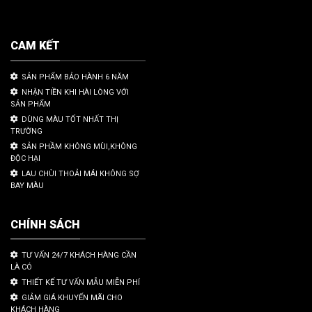
CAM KẾT
SẢN PHẨM BẢO HÀNH 6 NĂM
NHẬN TIỀN KHI HÀI LÒNG VỚI
SẢN PHẨM
DÙNG MÀU TỐT NHẤT THỊ
TRƯỜNG
SẢN PHẦM KHÔNG MÙI,KHÔNG
ĐỘC HẠI
LAU CHÙI THOẢI MÁI KHÔNG SỢ
BAY MÀU
CHÍNH SÁCH
TƯ VẤN 24/7 KHÁCH HÀNG CẦN
LÀ CÓ
THIẾT KẾ TƯ VẤN MẪU MIỄN PHÍ
GIẢM GIÁ KHUYẾN MÃI CHO
KHÁCH HÀNG