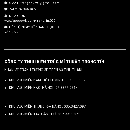
GMAIL: trongtin7799@gmail.com
ZALO: 0968899079
FACEBOOK:
www.facebook.com/trong.tin.079
LIÊN HỆ NGAY ĐỂ NHẬN ĐƯỢC TƯ
VẤN 24/7.
CÔNG TY TNHH KIẾN TRÚC MĨ THUẬT TRỌNG TÍN
NHẬN VẼ TRANH TƯỜNG 3D TRÊN 63 TỈNH THÀNH
KHU VỰC MIỀN NAM: HỒ CHÍ MINH :
096 8899 079
KHU VỰC MIỀN BẮC: HÀ NỘI :
09.8899.0364
KHU VỰC MIỀN TRUNG: ĐÀ NẴNG :
035.3427.097
KHU VỰC MIỀN TÂY: CẦN THƠ :
096.8899.079