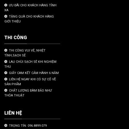
ƯU ĐÃI CHO KHÁCH HÀNG TỈNH
XA
TẶNG QUÀ CHO KHÁCH HÀNG
GIỚI THIỆU
THI CÔNG
THI CÔNG VUI VẼ, NHIỆT
TÌNH,SẠCH SẼ
LAU CHÙI SẠCH SẼ KHI NGHIỆM
THU
GIẤY CAM KẾT CẢM HÀNH 6 NĂM
LIÊN HỆ NGAY KHI CÓ SỰ CỐ VỀ
SẢN PHẨM
CHẤT LƯỢNG ĐÀM BẢO NHƯ
THỎA THUẬT
LIÊN HỆ
TRỌNG TÍN: 096.8899.079