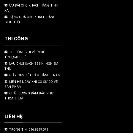
ƯU ĐÃI CHO KHÁCH HÀNG TỈNH
XA
TẶNG QUÀ CHO KHÁCH HÀNG
GIỚI THIỆU
THI CÔNG
THI CÔNG VUI VẼ, NHIỆT
TÌNH,SẠCH SẼ
LAU CHÙI SẠCH SẼ KHI NGHIỆM
THU
GIẤY CAM KẾT CẢM HÀNH 6 NĂM
LIÊN HỆ NGAY KHI CÓ SỰ CỐ VỀ
SẢN PHẨM
CHẤT LƯỢNG ĐÀM BẢO NHƯ
THỎA THUẬT
LIÊN HỆ
TRỌNG TÍN: 096.8899.079