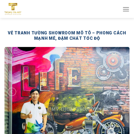
Bỏ
qua
nội
dung
VẼ TRANH TƯỜNG SHOWROOM MÔ TÔ – PHONG CÁCH
MẠNH MẼ, ĐẬM CHẤT TỐC ĐỘ