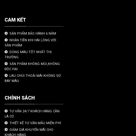
CAM KẾT
SẢN PHẨM BẢO HÀNH 6 NĂM
NHẬN TIỀN KHI HÀI LÒNG VỚI
SẢN PHẨM
DÙNG MÀU TỐT NHẤT THỊ
TRƯỜNG
SẢN PHẦM KHÔNG MÙI,KHÔNG
ĐỘC HẠI
LAU CHÙI THOẢI MÁI KHÔNG SỢ
BAY MÀU
CHÍNH SÁCH
TƯ VẤN 24/7 KHÁCH HÀNG CẦN
LÀ CÓ
THIẾT KẾ TƯ VẤN MẪU MIỄN PHÍ
GIẢM GIÁ KHUYẾN MÃI CHO
KHÁCH HÀNG