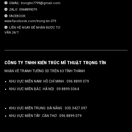
GMAIL: trongtin7799@gmail.com
ZALO: 0968899079
FACEBOOK:
www.facebook.com/trong.tin.079
LIÊN HỆ NGAY ĐỂ NHẬN ĐƯỢC TƯ
VẤN 24/7.
CÔNG TY TNHH KIẾN TRÚC MĨ THUẬT TRỌNG TÍN
NHẬN VẼ TRANH TƯỜNG 3D TRÊN 63 TỈNH THÀNH
KHU VỰC MIỀN NAM: HỒ CHÍ MINH :
096 8899 079
KHU VỰC MIỀN BẮC: HÀ NỘI :
09.8899.0364
KHU VỰC MIỀN TRUNG: ĐÀ NẴNG :
035.3427.097
KHU VỰC MIỀN TÂY: CẦN THƠ :
096.8899.079