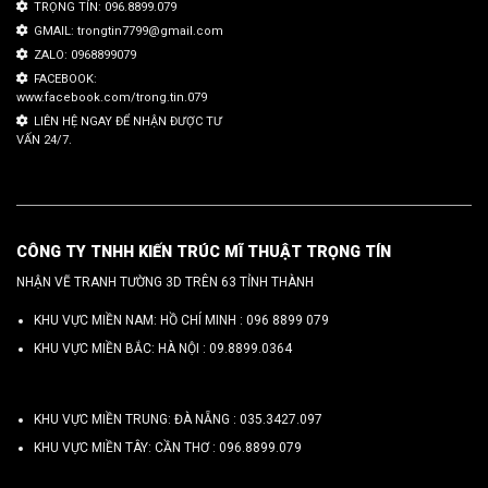
TRỌNG TÍN: 096.8899.079
GMAIL: trongtin7799@gmail.com
ZALO: 0968899079
FACEBOOK:
www.facebook.com/trong.tin.079
LIÊN HỆ NGAY ĐỂ NHẬN ĐƯỢC TƯ
VẤN 24/7.
CÔNG TY TNHH KIẾN TRÚC MĨ THUẬT TRỌNG TÍN
NHẬN VẼ TRANH TƯỜNG 3D TRÊN 63 TỈNH THÀNH
KHU VỰC MIỀN NAM: HỒ CHÍ MINH :
096 8899 079
KHU VỰC MIỀN BẮC: HÀ NỘI :
09.8899.0364
KHU VỰC MIỀN TRUNG: ĐÀ NẴNG :
035.3427.097
KHU VỰC MIỀN TÂY: CẦN THƠ :
096.8899.079