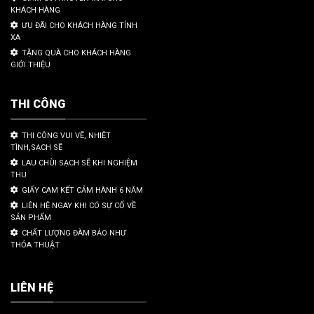
KHÁCH HÀNG
ƯU ĐÃI CHO KHÁCH HÀNG TỈNH
XA
TẶNG QUÀ CHO KHÁCH HÀNG
GIỚI THIỆU
THI CÔNG
THI CÔNG VUI VẼ, NHIỆT
TÌNH,SẠCH SẼ
LAU CHÙI SẠCH SẼ KHI NGHIỆM
THU
GIẤY CAM KẾT CẢM HÀNH 6 NĂM
LIÊN HỆ NGAY KHI CÓ SỰ CỐ VỀ
SẢN PHẨM
CHẤT LƯỢNG ĐÀM BẢO NHƯ
THỎA THUẬT
LIÊN HỆ