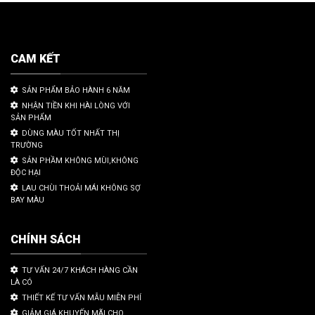
CAM KẾT
SẢN PHẨM BẢO HÀNH 6 NĂM
NHẬN TIỀN KHI HÀI LÒNG VỚI
SẢN PHẨM
DÙNG MÀU TỐT NHẤT THỊ
TRƯỜNG
SẢN PHẦM KHÔNG MÙI,KHÔNG
ĐỘC HẠI
LAU CHÙI THOẢI MÁI KHÔNG SỢ
BAY MÀU
CHÍNH SÁCH
TƯ VẤN 24/7 KHÁCH HÀNG CẦN
LÀ CÓ
THIẾT KẾ TƯ VẤN MẪU MIỄN PHÍ
GIẢM GIÁ KHUYẾN MÃI CHO