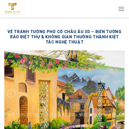
Bỏ
qua
nội
dung
VẼ TRANH TƯỜNG PHỐ CỔ CHÂU ÂU 3D – BIẾN TƯỜNG
RÀO BIỆT THỰ & KHÔNG GIAN THƯỜNG THÀNH KIỆT
TÁC NGHỆ THUẬT