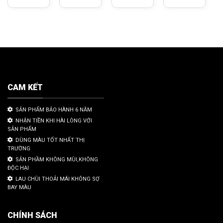
CAM KẾT
SẢN PHẨM BẢO HÀNH 6 NĂM
NHẬN TIỀN KHI HÀI LÒNG VỚI
SẢN PHẨM
DÙNG MÀU TỐT NHẤT THỊ
TRƯỜNG
SẢN PHẦM KHÔNG MÙI,KHÔNG
ĐỘC HẠI
LAU CHÙI THOẢI MÁI KHÔNG SỢ
BAY MÀU
CHÍNH SÁCH