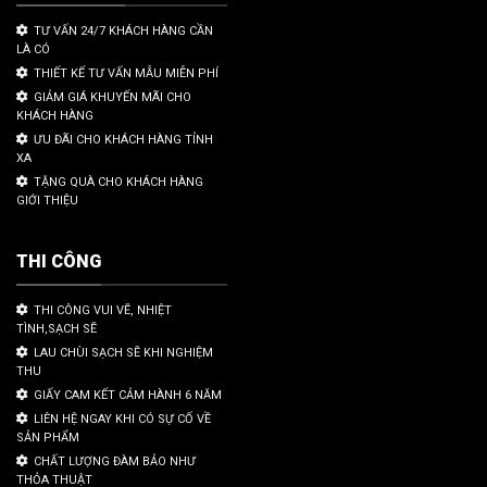
TƯ VẤN 24/7 KHÁCH HÀNG CẦN
LÀ CÓ
THIẾT KẾ TƯ VẤN MẪU MIỄN PHÍ
GIẢM GIÁ KHUYẾN MÃI CHO
KHÁCH HÀNG
ƯU ĐÃI CHO KHÁCH HÀNG TỈNH
XA
TẶNG QUÀ CHO KHÁCH HÀNG
GIỚI THIỆU
THI CÔNG
THI CÔNG VUI VẼ, NHIỆT
TÌNH,SẠCH SẼ
LAU CHÙI SẠCH SẼ KHI NGHIỆM
THU
GIẤY CAM KẾT CẢM HÀNH 6 NĂM
LIÊN HỆ NGAY KHI CÓ SỰ CỐ VỀ
SẢN PHẨM
CHẤT LƯỢNG ĐÀM BẢO NHƯ
THỎA THUẬT