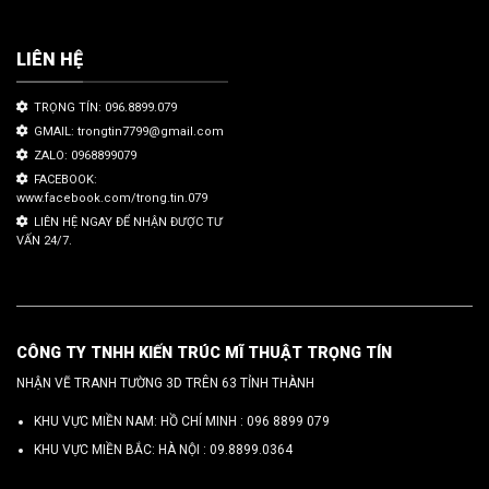
LIÊN HỆ
TRỌNG TÍN: 096.8899.079
GMAIL: trongtin7799@gmail.com
ZALO: 0968899079
FACEBOOK:
www.facebook.com/trong.tin.079
LIÊN HỆ NGAY ĐỂ NHẬN ĐƯỢC TƯ
VẤN 24/7.
CÔNG TY TNHH KIẾN TRÚC MĨ THUẬT TRỌNG TÍN
NHẬN VẼ TRANH TƯỜNG 3D TRÊN 63 TỈNH THÀNH
KHU VỰC MIỀN NAM: HỒ CHÍ MINH :
096 8899 079
KHU VỰC MIỀN BẮC: HÀ NỘI :
09.8899.0364