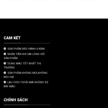
CAM KẾT
SẢN PHẨM BẢO HÀNH 6 NĂM
NHẬN TIỀN KHI HÀI LÒNG VỚI
SẢN PHẨM
DÙNG MÀU TỐT NHẤT THỊ
TRƯỜNG
SẢN PHẦM KHÔNG MÙI,KHÔNG
ĐỘC HẠI
LAU CHÙI THOẢI MÁI KHÔNG SỢ
BAY MÀU
CHÍNH SÁCH