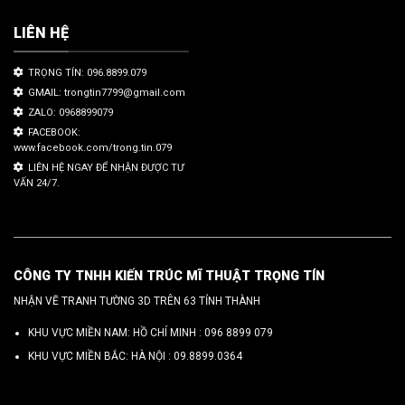
LIÊN HỆ
TRỌNG TÍN: 096.8899.079
GMAIL: trongtin7799@gmail.com
ZALO: 0968899079
FACEBOOK:
www.facebook.com/trong.tin.079
LIÊN HỆ NGAY ĐỂ NHẬN ĐƯỢC TƯ
VẤN 24/7.
CÔNG TY TNHH KIẾN TRÚC MĨ THUẬT TRỌNG TÍN
NHẬN VẼ TRANH TƯỜNG 3D TRÊN 63 TỈNH THÀNH
KHU VỰC MIỀN NAM: HỒ CHÍ MINH :
096 8899 079
KHU VỰC MIỀN BẮC: HÀ NỘI :
09.8899.0364