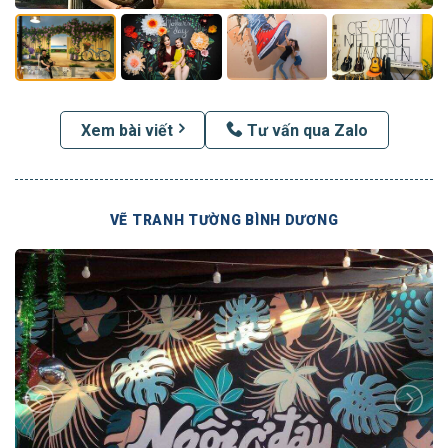
Xem bài viết
Tư vấn qua Zalo
VẼ TRANH TƯỜNG BÌNH DƯƠNG