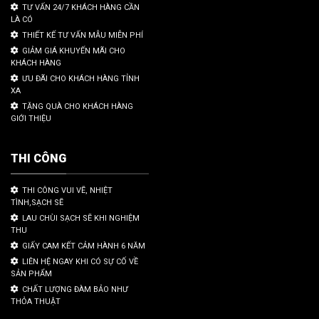
TƯ VẤN 24/7 KHÁCH HÀNG CẦN
LÀ CÓ
THIẾT KẾ TƯ VẤN MẪU MIỄN PHÍ
GIẢM GIÁ KHUYẾN MÃI CHO
KHÁCH HÀNG
ƯU ĐÃI CHO KHÁCH HÀNG TỈNH
XA
TẶNG QUÀ CHO KHÁCH HÀNG
GIỚI THIỆU
THI CÔNG
THI CÔNG VUI VẼ, NHIỆT
TÌNH,SẠCH SẼ
LAU CHÙI SẠCH SẼ KHI NGHIỆM
THU
GIẤY CAM KẾT CẢM HÀNH 6 NĂM
LIÊN HỆ NGAY KHI CÓ SỰ CỐ VỀ
SẢN PHẨM
CHẤT LƯỢNG ĐÀM BẢO NHƯ
THỎA THUẬT